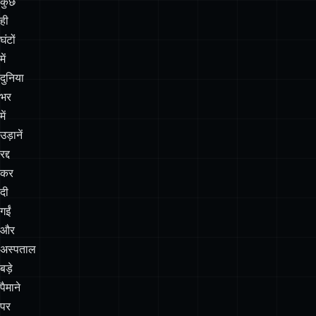
दुनिया
भर
में
उड़ानें
रद्द
कर
दी
गईं
और
अस्पताल
बड़े
पैमाने
पर
ठप
हो
गए।