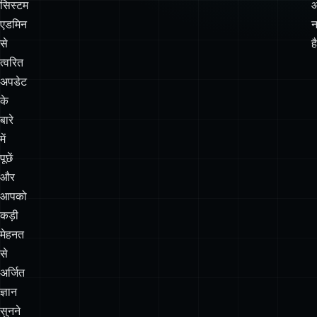
अपडेट
के
बारे
में
पूछें
और
आपको
कड़ी
मेहनत
से
अर्जित
ज्ञान
सुनने
को
मिलेगा:
“छह