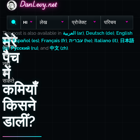
DanLevy.net
DanLevy.net
DanLevy.net
लेख
प्रोजेक्ट
परिचय
HI
This post is also available in
العربية (ar)
,
Deutsch (de)
,
English
मेरे
अपडेट
(en)
,
Español (es)
,
Français (fr)
,
עברית (he)
,
Italiano (it)
,
日本語
आपको
(ja)
,
Русский (ru)
, and
中文 (zh)
.
पैच
क्यों
नहीं
में
बचा
सकते
कमियाँ
किसने
डालीं?