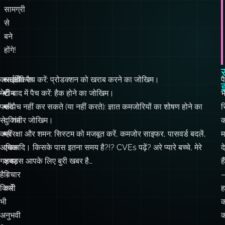
होंगे!
स
वास्तविकता
आईटी
अभी पैच करें: प्रोडक्शन को खराब करने का जोखिम।
प
इ
मेरी
टीम
बाद में पैच करें: हैक होने का जोखिम।
भ
पसंद
की
पैच नहीं कर सकते (या नहीं करते): ज्ञात कमजोरियों का शोषण होने का
स
से
दुविधा
गंभीर जोखिम।
क
कहीं
पर
रक्षा और शमन: सिस्टम को मजबूत करें, कमजोर साइफर, पासवर्ड बदलें,
म
अधिक
एक
आदि। किसके पास इतना समय है?!? CVEs पढ़ें? अरे प्यारे बच्चे, मेरे
द
गड़बड़
क्षण
पास आपके लिए बुरी खबर है…
हैं
है।
विचार
किसी
करें:
ह
भी
क
अनुभवी
क
सिस्टम
आ
एडमिन
न
से
ह
त्वरित