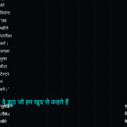
महीने
प्रतीक्षा
करें।
उनका
मुफ्त
बीटा
टेस्टर
न
बनें।”
वे झूठ जो हम खुद से कहते हैं
जुलाई
लेकिन
स
स
2024
पैच
प
न
की
को
प
स
CrowdStrike
अनदेखा
फ
इ
घटना
करना?
अ
न
ने
यह
उ
पू
एक
ज्ञात
प
स