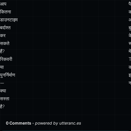
बर्दाश्त
ब
कर
क
सकते
र
हैं?
में
रिकवरी
T
या
क
पुनर्निर्माण
—
न
क्या
सस्ता
है?