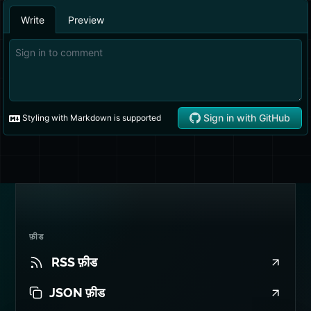
फ़ीड
RSS फ़ीड
JSON फ़ीड