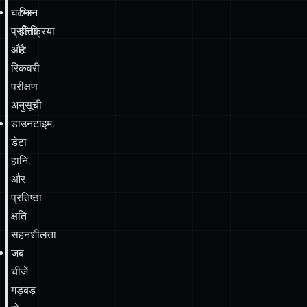
रिकवरी
परीक्षण
अनुसूची
डाउनटाइम,
डेटा
हानि,
और
प्रतिष्ठा
क्षति
सहनशीलता
जब
चीजें
गड़बड़
हो
जाएं
तो
कानूनी