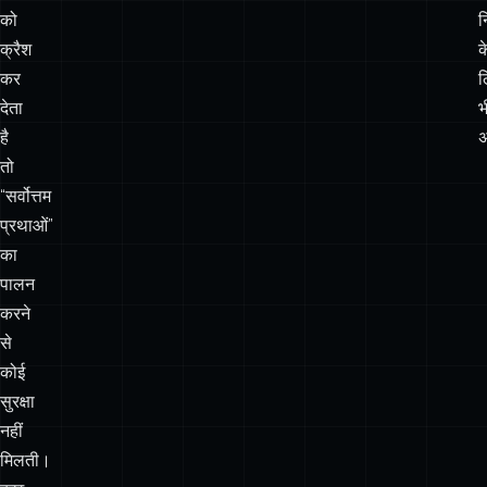
देता
भ
है
तो
“सर्वोत्तम
प्रथाओं”
का
पालन
करने
से
कोई
सुरक्षा
नहीं
मिलती।
कुछ
ही
घंटों
में