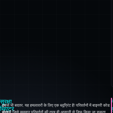
सुरक्षा
हर
इससे भी बदतर, यह हमलावरों के लिए एक ब्लूप्रिंट है! परिवर्तनों में बाइनरी कोड
थिएटर
सुरक्षा
होता है जिसे व्यवहार परिवर्तनों की तरह ही आसानी से डिफ किया जा सकता
में
पैच
है। वे रिवर्स इंजीनियरिंग के लिए परिपक्व हैं।
आपका
में
स्वागत
र
रक्षकों