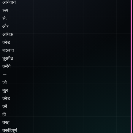
अधिक
कोड
बदलाव
घुसपैठ
करेंगे
—
जो
मूल
कोड
की
ही
तरह
त्रुटिपूर्ण
सामग्री
से
बने