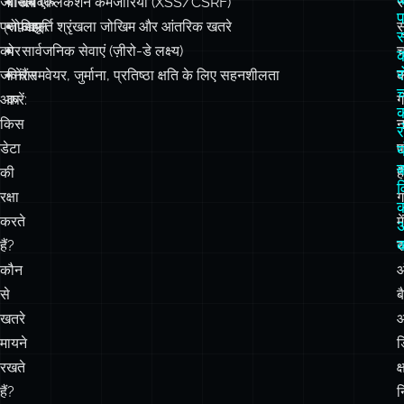
च
आप
करें:
ग
क
किस
न
र
डेटा
प
ब
की
ह
रक्षा
ग
करते
में
अ
क
हैं?
र
कौन
से
ब
खतरे
मायने
ड
रखते
क्
हैं?
न
आप
प
कितना
क
डाउनटाइम