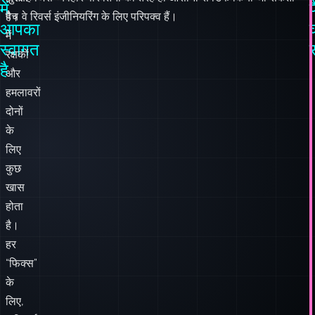
है
और
हमलावरों
दोनों
के
लिए
कुछ
खास
होता
है।
हर
“फिक्स”
के
लिए,
अनिवार्य
रूप
से,
और