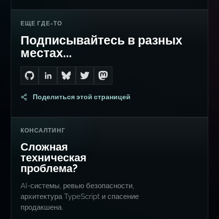
ЕЩЕ ГДЕ-ТО
Подписывайтесь в разных
местах...
Go to Dan's GitHub
Connect with me on LinkedIn
Follow me on Bluesky
Follow me on Twitter
Follow me on Mastodon
Поделиться этой страницей
КОНСАЛТИНГ
Сложная
техническая
проблема?
AI-системы, ревью безопасности,
архитектура TypeScript и спасение
продакшена.