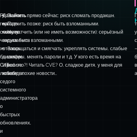
Реальность
Давайте
Патчить прямо сейчас: риск сломать продакшн.
гораздо
на
Патчить позже: риск быть взломанными.
сложнее,
минуту
Не патчить (или не иметь возможности): серьёзный
чем
задумаемся
риск быть взломанными.
хотелось
о
Защищаться и смягчать: укреплять системы, слабые
бы.
дилемме
шифры, менять пароли и т.д. У кого есть время на
Спросите
ИТ-
всё это?! Читать CVE? О, сладкое дитя, у меня для
любого
команды:
тебя плохие новости…
седого
системного
администратора
о
быстрых
обновлениях,
и