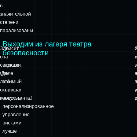
в
значительной
степени
парализованы.
Выходим из лагеря театра
Зависит
Но
безопасности
от
на
ситуации.
самом
(Да,
деле
в
любимый
это
ч
ответ
хорошая
консультанта.)
новость:
з
персонализированное
управление
рисками
лучше