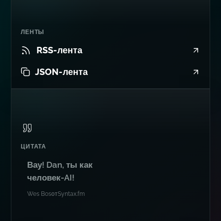
ЛЕНТЫ
RSS-лента
JSON-лента
ЦИТАТА
Вау! Dan, ты как
человек-AI!
Wes Bos
от
Syntax.fm