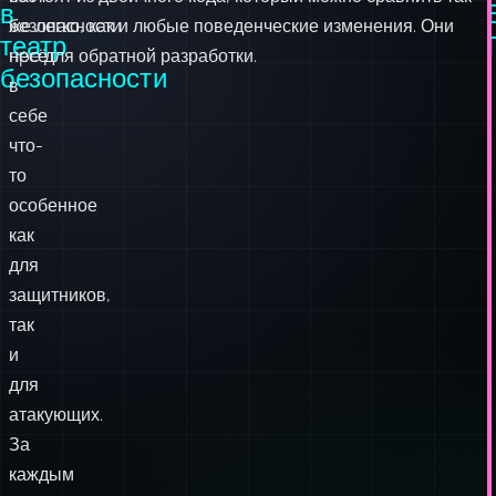
в
безопасности
же легко, как и любые поведенческие изменения. Они
театр
несёт
ripe для обратной разработки.
безопасности
в
себе
что-
то
особенное
как
для
защитников,
так
и
для
атакующих.
За
каждым