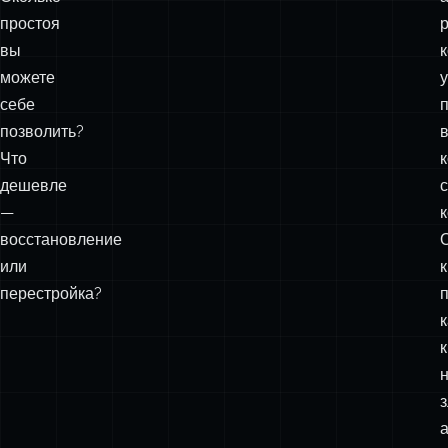
простоя
вы
к
можете
себе
позволить?
Что
дешевле
—
к
восстановление
или
к
перестройка?
к
к
з