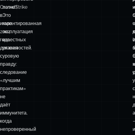
CrowdStrike
патчи?
в
Это
июле
гарантированная
2024
эксплуатация
года
известных
доказал
уязвимостей.
суровую
правду:
следование
«лучшим
практикам»
не
даёт
иммунитета,
когда
непроверенный