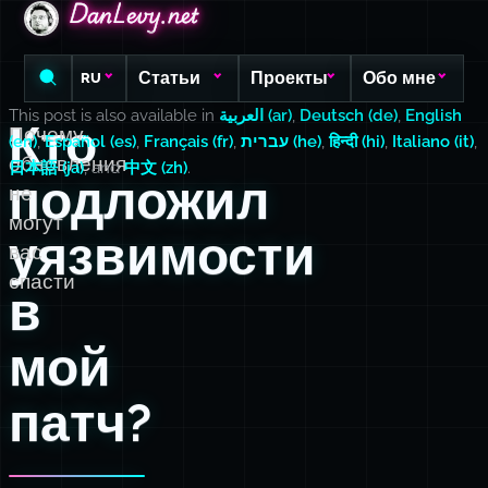
DanLevy.net
DanLevy.net
DanLevy.net
Статьи
Проекты
Обо мне
RU
This post is also available in
العربية (ar)
,
Deutsch (de)
,
English
Кто
Почему
(en)
,
Español (es)
,
Français (fr)
,
עברית (he)
,
हिन्दी (hi)
,
Italiano (it)
,
обновления
日本語 (ja)
, and
中文 (zh)
.
подложил
не
могут
уязвимости
вас
спасти
в
мой
патч?