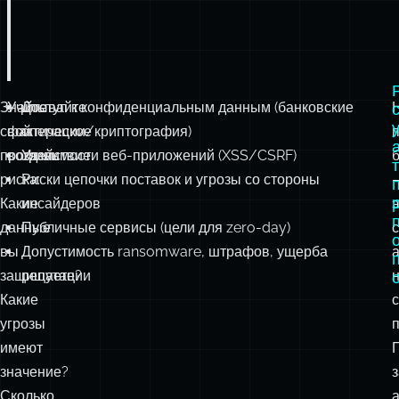
Знайте
Учитывайте
Доступ к конфиденциальным данным (банковские
свой
фактическое
операции/криптография)
профиль
воздействие:
Уязвимости веб-приложений (XSS/CSRF)
риска:
Риски цепочки поставок и угрозы со стороны
Какие
инсайдеров
э
данные
Публичные сервисы (цели для zero-day)
с
вы
Допустимость ransomware, штрафов, ущерба
защищаете?
репутации
Какие
угрозы
п
имеют
значение?
Сколько