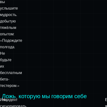
вы
услышите
мудрость,
добытую
тяжёлым
опытом:
«Подождите
полгода.
Не
будьте
их
бесплатным
бета-
тестером.»
Ложь, которую мы говорим себе
Инцидент
Но
с
игнорировать