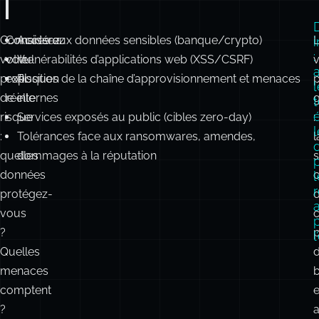
Connaissez
Considérez
Accès aux données sensibles (banque/crypto)
:
votre
votre
Vulnérabilités d’applications web (XSS/CSRF)
v
profil
exposition
Risques de la chaîne d’approvisionnement et menaces
de
réelle
internes
t
risque
:
Services exposés au public (cibles zero-day)
:
:
Tolérances face aux ransomwares, amendes,
l
quelles
dommages à la réputation
s
p
données
c
protégez-
a
vous
?
l
Quelles
menaces
b
comptent
?
a