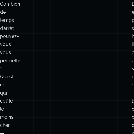
Combien
de
temps
p
d’arrêt
pouvez-
vous
l
vous
e
permettre
?
s
Qu’est-
c
ce
qui
T
coûte
l
le
c
moins
cher
—