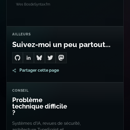
Wes Bos
de
Syntax.fm
AILLEURS
Suivez-moi un peu partout...
Go to Dan's GitHub
Connect with me on LinkedIn
Follow me on Bluesky
Follow me on Twitter
Follow me on Mastodon
Partager cette page
CONSEIL
Problème
technique difficile
?
Systèmes d'IA, revues de sécurité,
architecture TypeScript et