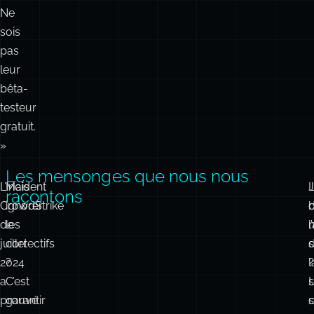
Ne
sois
pas
leur
bêta-
testeur
gratuit.
»
Les mensonges que nous nous
L’incident
Mais
J
racontons
CrowdStrike
ignorer
de
les
l
juillet
correctifs
s
d
2024
?
l
?
a
C’est
s
prouvé
garantir
c