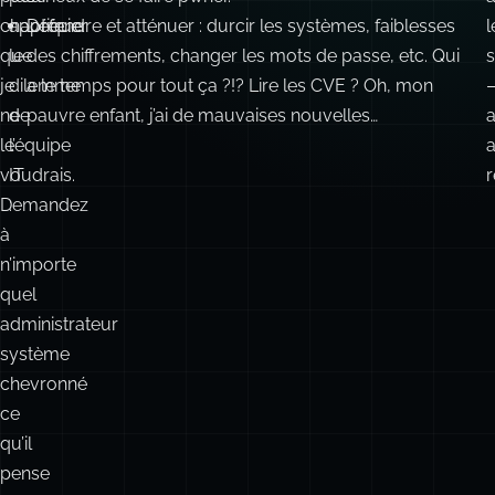
chaotique
apprécier
Défendre et atténuer : durcir les systèmes, faiblesses
l
que
le
des chiffrements, changer les mots de passe, etc. Qui
je
dilemme
a le temps pour tout ça ?!? Lire les CVE ? Oh, mon
ne
de
pauvre enfant, j’ai de mauvaises nouvelles…
le
l’équipe
a
voudrais.
IT
r
Demandez
:
à
n’importe
quel
administrateur
système
chevronné
ce
qu’il
pense