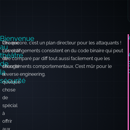
Bienvenue
Chaque
Pire encore, c’est un plan directeur pour les attaquants !
au
:
correctif
Les changements consistent en du code binaire qui peut
théâtre
de
être comparé par diff tout aussi facilement que les
de
sécurité
changements comportementaux. C’est mûr pour le
la
a
reverse engineering.
sécurité
quelque
chose
de
spécial
à
offrir
aux