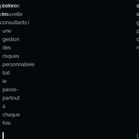
préférée
bonne
q
des
nouvelle
consultants.)
:
g
:
une
p
gestion
des
r
risques
personnalisée
bat
le
passe-
partout
à
chaque
fois.