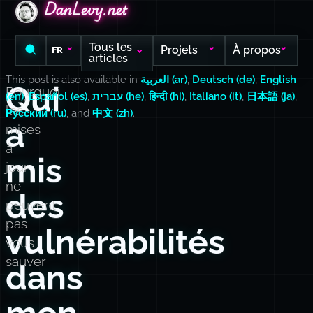
DanLevy.net
DanLevy.net
DanLevy.net
Tous les
Projets
À propos
FR
articles
This post is also available in
العربية (ar)
,
Deutsch (de)
,
English
Qui
Pourquoi
(en)
,
Español (es)
,
עברית (he)
,
हिन्दी (hi)
,
Italiano (it)
,
日本語 (ja)
,
les
Русский (ru)
, and
中文 (zh)
.
a
mises
à
mis
jour
ne
des
peuvent
pas
vulnérabilités
vous
sauver
dans
mon