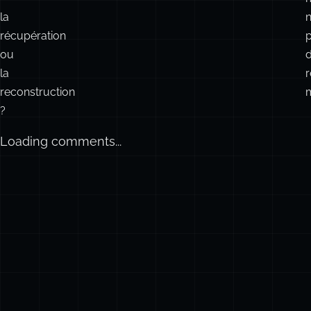
la
n
récupération
ou
la
reconstruction
m
?
Loading comments...