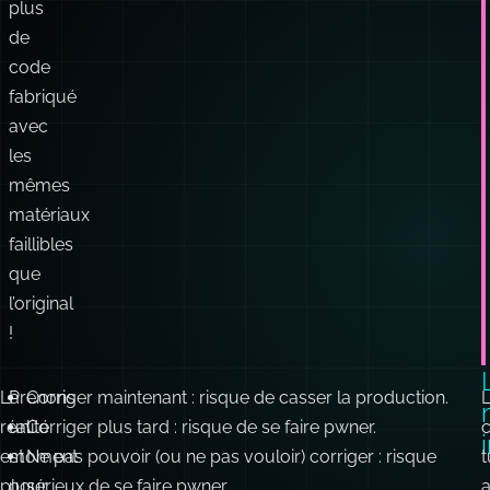
plus
de
code
fabriqué
avec
les
mêmes
matériaux
faillibles
que
l’original
!
La
Prenons
Corriger maintenant : risque de casser la production.
réalité
un
Corriger plus tard : risque de se faire pwner.
c
est
moment
Ne pas pouvoir (ou ne pas vouloir) corriger : risque
t
plus
pour
sérieux de se faire pwner.
a