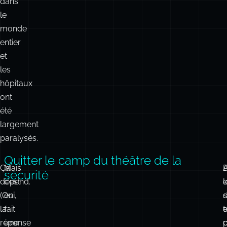
dans
le
monde
entier
et
les
hôpitaux
ont
été
largement
paralysés.
Quitter le camp du théâtre de la
Ça
Mais
A
sécurité
dépend.
c’est
l
e
(Oui,
en
s
la
fait
e
t
réponse
une