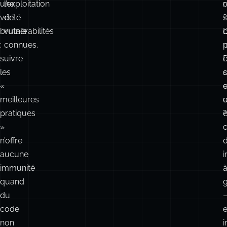
une
l’exploitation
r
vérité
de
?
brutale
vulnérabilités
c
L
:
connues.
n
p
suivre
e
les
c
s
«
e
meilleures
e
u
pratiques
?
»
n’offre
aucune
i
immunité
quand
g
du
code
e
non
i