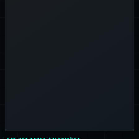
Ajouter des espaces fait que le shell
interprète la commande comme un
programme à exécuter, ce qui n’est
pas souhaité lors de l’affectation d’une
variable.
De plus, Bash est sensible à la casse,
sont des
Name
et
NAME
,
name
donc
variables différentes.
Enfin, les noms de variables ne
peuvent pas contenir d’espaces ni de
). Utilisez des underscores
-
tirets (
) ou le camelCase à la place.
_
(