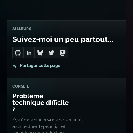
AILLEURS
Suivez-moi un peu partout...
Go to Dan's GitHub
Connect with me on LinkedIn
Follow me on Bluesky
Follow me on Twitter
Follow me on Mastodon
Partager cette page
CONSEIL
Problème
technique difficile
?
Systèmes d'IA, revues de sécurité,
architecture TypeScript et
sauvetage de production.