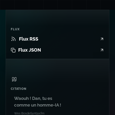
FLUX
Flux RSS
Flux JSON
CITATION
Waouh ! Dan, tu es
comme un homme-IA !
Wes Bos
de
Syntax.fm