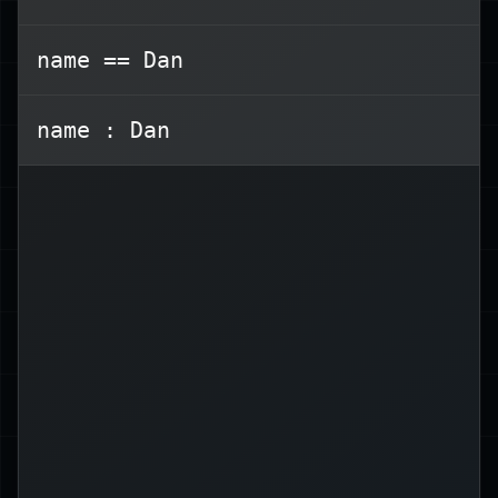
name == Dan
Terminal window
name : Dan
Alice
=
name
Cette assignation donne la valeur
.
name
à la variable
"Alice"
est utilisé pour
$name
Note :
ou lire la valeur d’une
référencer
variable.