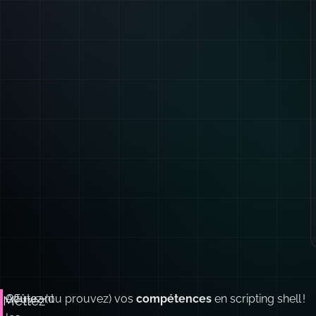
Couvrant
Affûtez (ou prouvez) vos
compétences
en scripting shell !
Mettez