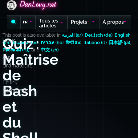
DanLevy.net
DanLevy.net
DanLevy.net
Tous les
Projets
À propos
FR
articles
This post is also available in
العربية (ar)
,
Deutsch (de)
,
English
Quiz :
Vous
(en)
,
Español (es)
,
עברית (he)
,
हिन्दी (hi)
,
Italiano (it)
,
日本語 (ja)
,
parlez
Русский (ru)
, and
中文 (zh)
.
Maîtrise
aux
ordinateurs
de
?
Enfin,
Bash
comment ?
et
du
Shell