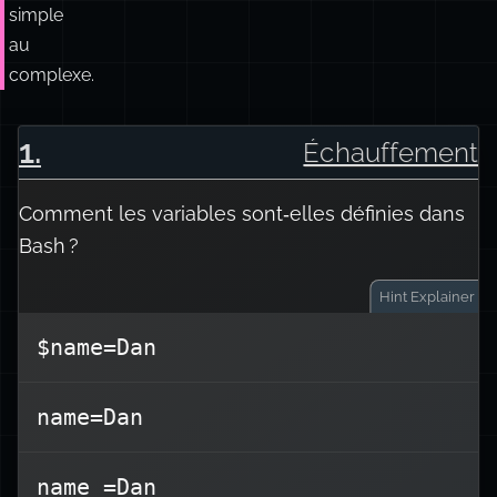
simple
au
complexe.
1
.
Échauffement
Comment les variables sont‑elles définies dans
Bash ?
Hint
Explainer
$name=Dan
Les variables dans Bash sont
name=Dan
déclarées sans espaces autour du
. Par exemple :
=
signe
name =Dan