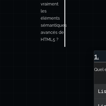
vraiment
les
éléments
sémantiques
avancés de
HTML5 ?
1
.
Quel e
Li