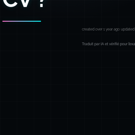
created over 1 year ago
updated 
Traduit par IA et vérifié pour l’e