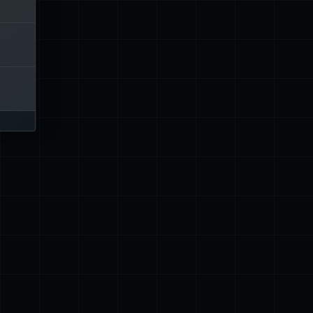
 des
ces.