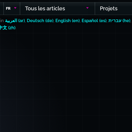
Tous les articles
Projets
FR
 in
العربية (ar)
,
Deutsch (de)
,
English (en)
,
Español (es)
,
עברית (he)
中文 (zh)
.