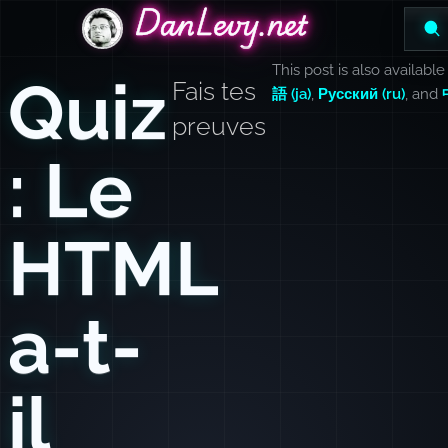
DanLevy.net
DanLevy.net
DanLevy.net
This post is also available
Quiz
Fais tes
語 (ja)
,
Русский (ru)
, and
preuves
: Le
HTML
a-t-
il