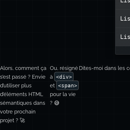
Li
Li
Li
Alors, comment ça
Ou, résigné
Dites-moi dans les 
s’est passé ? Envie
à
<div>
d’utiliser plus
et
<span>
d’éléments HTML
pour la vie
sémantiques dans
? 😅
votre prochain
projet ? 🚀