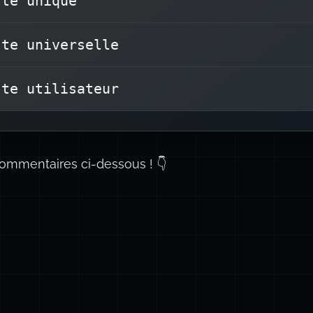
ste unique
les éléments sont généralement marqués par
pu
ste universelle
ste utilisateur
commentaires ci-dessous ! 👇