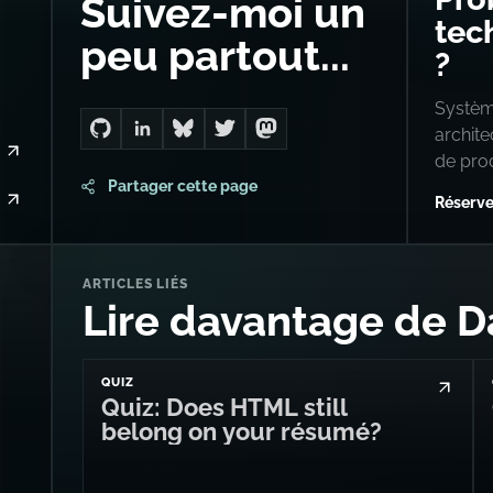
Suivez-moi un
tech
peu partout...
?
Système
archit
Go to Dan's GitHub
Connect with me on LinkedIn
Follow me on Bluesky
Follow me on Twitter
Follow me on Mastodon
de pro
Partager cette page
Réserve
ARTICLES LIÉS
Lire davantage de D
QUIZ
Quiz: Does HTML still
belong on your résumé?