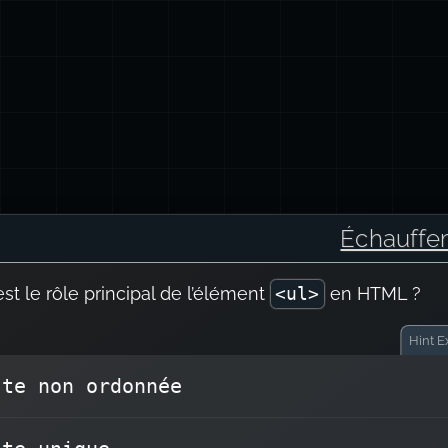
Échauffe
st le rôle principal de l’élément
en HTML ?
<ul>
Hint
Ex
ste non ordonnée
crée une liste non ordonnée, dont
<ul>
La ba