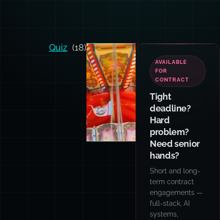
Quiz
(18)
AVAILABLE
FOR
CONTRACT
Tight
deadline?
Hard
problem?
Need senior
hands?
Short and long-
term contract
engagements —
full-stack, AI
systems,