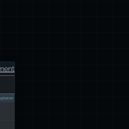
ment
plainer
lise