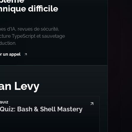
nique difficile
s d'IA, revues de sécurité,
ecture TypeScript et sauvetage
duction.
r un appel
an Levy
QUIZ
Quiz: Bash & Shell Mastery