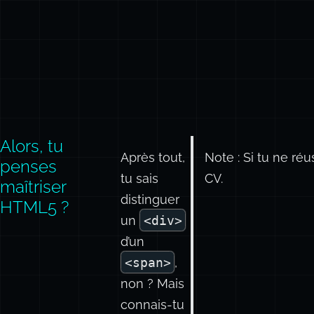
Alors, tu
Après tout,
Note : Si tu ne réu
penses
tu sais
CV.
maîtriser
distinguer
HTML5 ?
un
<div>
d’un
<span>
,
non ? Mais
connais-tu