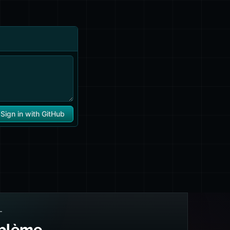
L
blème