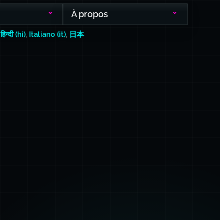
À propos
,
हिन्दी (hi)
,
Italiano (it)
,
日本