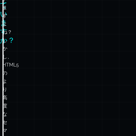
て
ま
い
す
ま
よ
す
ね？
か？
し
か
し、
HTML5
の
よ
り
高
度
な
セ
マ