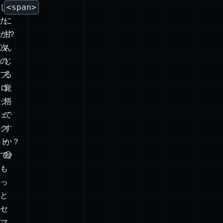
し
<span>
た
に
か？
甘
次
ん
の
じ
プ
る
ロ
覚
ジ
悟
ェ
で
ク
す
ト
か？
で、
😅
も
っ
と
セ
マ