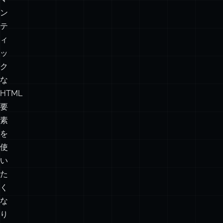
ン
テ
ィ
ッ
ク
な
HTML
要
素
を
使
い
た
く
な
り