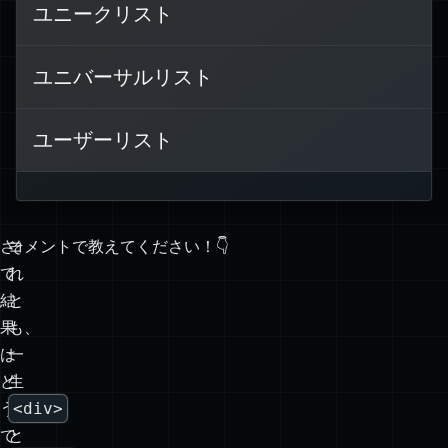
ユニークリスト
項目は通常箇条書きで表示されます。
ユニバーサルリスト
ユーザーリスト
さ
そ
コメントで教えてください！👇
て、
れ
結
と
果
も、
は
一
ど
生
う
<div>
で
と