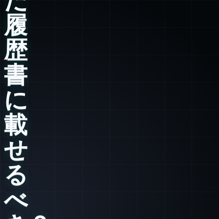
履
歴
書
に
載
せ
る
べ