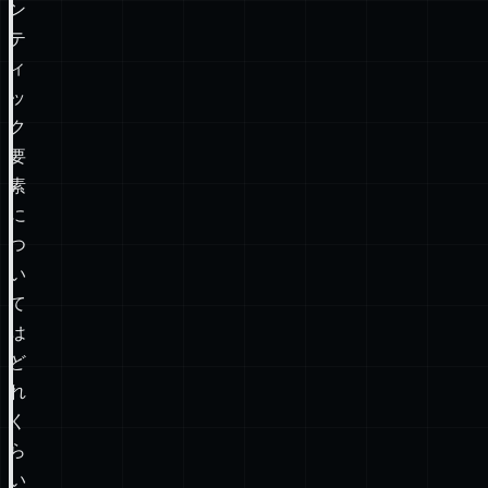
ン
テ
ィ
ッ
ク
要
素
に
つ
い
て
は
ど
れ
く
ら
い