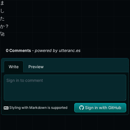
ま
し
た
か？
🚀