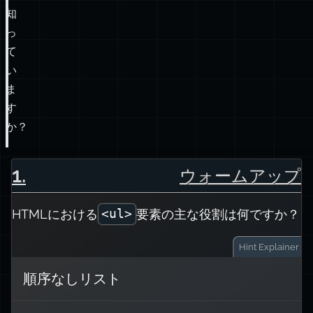
知
っ
て
い
ま
す
か？
1
.
ウォームアップ
HTMLにおける
要素の主な役割は何ですか？
<ul>
Hint
Explainer
順序なしリスト
タグは順序なしリストを作成し、
<ul>