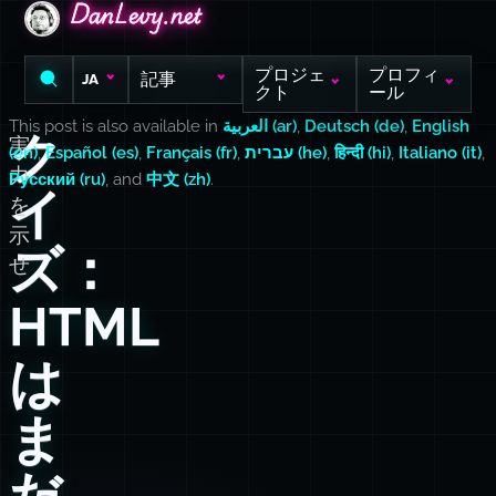
DanLevy.net
DanLevy.net
DanLevy.net
プロジェ
プロフィ
記事
JA
クト
ール
This post is also available in
العربية (ar)
,
Deutsch (de)
,
English
ク
実
(en)
,
Español (es)
,
Français (fr)
,
עברית (he)
,
हिन्दी (hi)
,
Italiano (it)
,
力
Русский (ru)
, and
中文 (zh)
.
イ
を
示
ズ：
せ
HTML
は
ま
だ