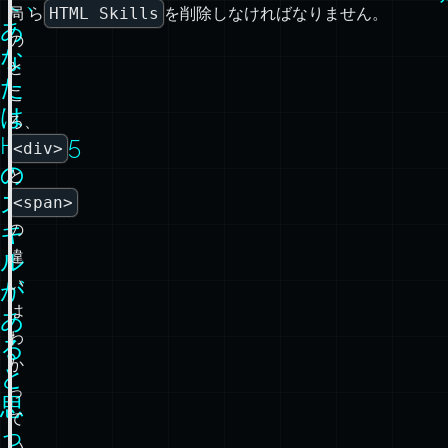
て、
局
ら
HTML Skills
を削除しなければなりません。
あ
の
な
と
た
こ
は
ろ、
HTML5
<div>
の
と
ス
<span>
キ
の
ル
違
い
が
は
あ
わ
る
か
と
っ
思
て
っ
い