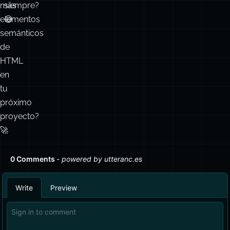
más
siempre?
elementos
😅
semánticos
de
HTML
en
tu
próximo
proyecto?
🚀