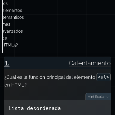
los
elementos
semánticos
más
avanzados
de
HTML5?
1
.
Calentamiento
¿Cuál es la función principal del elemento
<ul>
en HTML?
Hint
Explainer
Lista desordenada