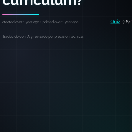
Quiz
(18)
created over 1 year ago
updated over 1 year ago
Traducido con IA y revisado por precisión técnica.