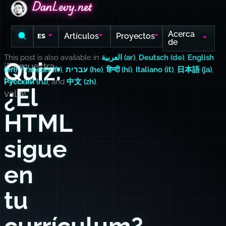
DanLevy.net
DanLevy.net
DanLevy.net
Acerca
Artículos
Proyectos
ES
de
This post is also available in
العربية (ar)
,
Deutsch (de)
,
English
Quiz:
¡Demuestra
(en)
,
Français (fr)
,
עברית (he)
,
हिन्दी (hi)
,
Italiano (it)
,
日本語 (ja)
,
tu
Русский (ru)
, and
中文 (zh)
.
¿El
valía!
HTML
sigue
en
tu
currículum?