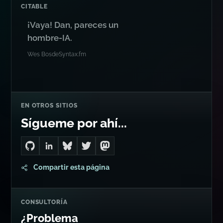
CITABLE
¡Vaya! Dan, pareces un
hombre-IA.
Wes Bos
de
Syntax.fm
EN OTROS SITIOS
Sígueme por ahí...
Go to Dan's GitHub
Connect with me on LinkedIn
Follow me on Bluesky
Follow me on Twitter
Follow me on Mastodon
Compartir esta página
CONSULTORÍA
¿Problema