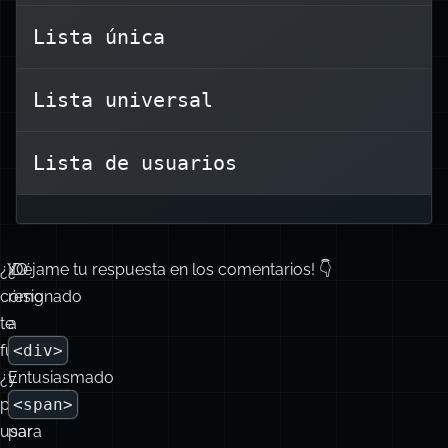
crea una lista
<ul>
La etiqueta
Lista única
desordenada, con elementos
normalmente marcados con viñetas.
Lista universal
Lista de usuarios
¿Y
¿O
¡Déjame tu respuesta en los comentarios! 👇
cómo
resignado
te
a
fue?
<div>
¿Entusiasmado
y
por
<span>
usar
para