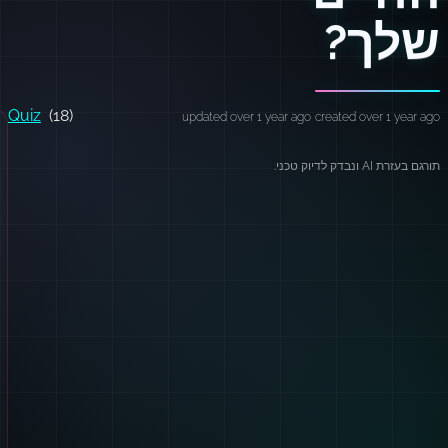
שלך?
Quiz
(18)
updated over 1 year ago
created over 1 year ago
תורגם בעזרת AI ונבדק לדיוק טכני.