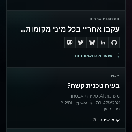
במקומות אחרים
עקבו אחריי בכל מיני מקומות...
Follow me on Mastodon
Follow me on Twitter
Connect with me on LinkedIn
Follow me on Bluesky
Go to Dan's GitHub
שתפו את העמוד הזה
ייעוץ
בעיה טכנית קשה?
מערכות AI, סקירות אבטחה,
ארכיטקטורת TypeScript וחילוץ
פרודקשן.
קבעו שיחה