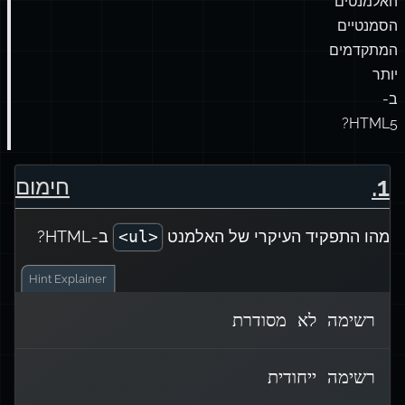
האלמנטים
הסמנטיים
המתקדמים
יותר
ב-
HTML5?
.
1
חימום
מהו התפקיד העיקרי של האלמנט
ב-HTML?
<ul>
Hint
Explainer
רשימה לא מסודרת
יוצר רשימה לא מסודרת,
<ul>
התג
רשימה ייחודית
כאשר פריטים מסומנים בדרך כלל