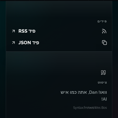
פידים
פיד RSS
פיד JSON
ציטוט
וואו! Dan, אתה כמו איש
AI!
Wes Bos
מאת
Syntax.fm