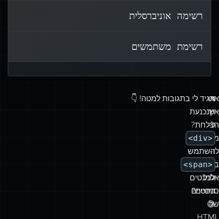
בתבליטים.
רשימה אוניברסלית
רשימת משתמשים
אז
או
תגיד לי בתגובות למטה! 👇
איך
שנכנעת
ל-
הצלחת?
<div>
מתרגש
ו-
להשתמש
<span>
ביותר
לכל
אלמנטים
החיים?
סמנטיים
של
😅
HTML