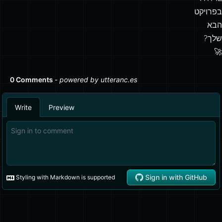
בפרויקט
הבא
שלך?
🚀