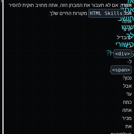
אז
ה
אחרי
הערה: אם לא תעבור את המבחן הזה, אתה מחויב חוקית להסיר
אתה
את
הכל,
HTML Skills
מקורות החיים שלך.
חושב
אתה
שיש
יודע
לך
להבדיל
כישורי
בין
HTML5?
<div>
ל-
,
<span>
נכון?
אבל
עד
כמה
אתה
מכיר
את