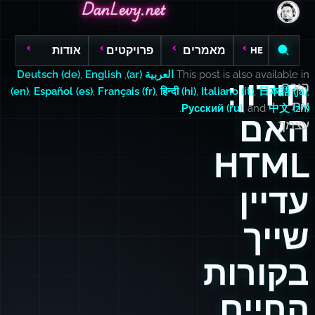
DanLevy.net
DanLevy.net
DanLevy.net
מאמרים
פרויקטים
אודות
HE
This post is also available in
العربية (ar)
,
English
,
Deutsch (de)
חידון:
הוכח
(en)
,
Español (es)
,
Français (fr)
,
हिन्दी (hi)
,
Italiano (it)
,
日本語 (ja)
,
את
.
Русский (ru)
, and
中文 (zh)
האם
עצמך
HTML
עדיין
שייך
בקורות
החיים