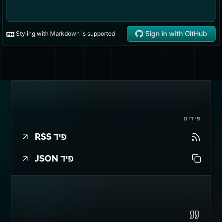
פידים
פיד RSS
פיד JSON