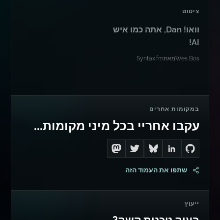
ציטוט
וואו! Dan, אתה כמו איש
AI!
Wes Bos
מאת
Syntax.fm
במקומות אחרים
עקבו אחריי בכל מיני מקומות...
Follow me on Mastodon
Follow me on Twitter
Connect with me on LinkedIn
Follow me on Bluesky
Go to Dan's GitHub
שתפו את העמוד הזה
ייעוץ