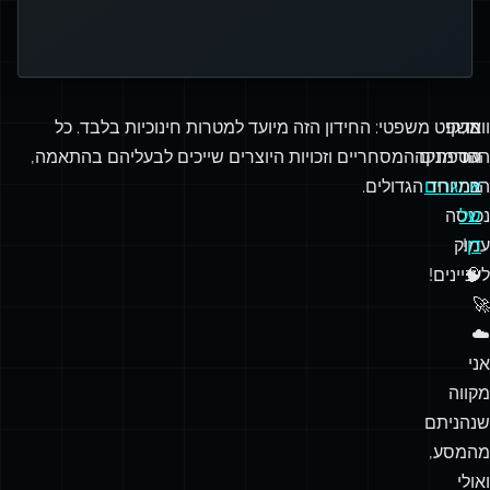
למד עוד על מחלקות אחסון S3
וואו,
בדקו
משפט משפטי: החידון הזה מיועד למטרות חינוכיות בלבד. כל
עוד
ההרפתקה
הסימנים המסחריים וזכויות היוצרים שייכים לבעליהם בהתאמה,
הזו
אתגרים
במיוחד הגדולים.
של
נכנסה
דן
!
עמוק
🧠
לעניינים!
🚀
☁️
אני
מקווה
שנהניתם
מהמסע,
ואולי