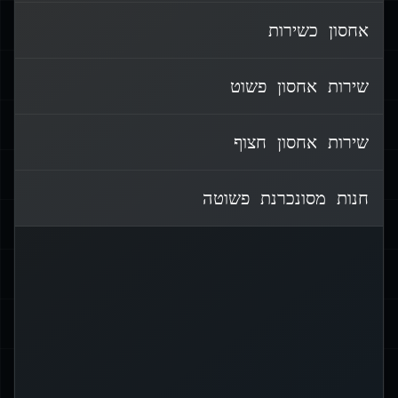
(Simple
שירות אחסון פשוט
S3 מייצג
אחסון כשירות
Storage Service). זהו שירות אחסון
אובייקטים הניתן להרחבה המיועד לאחסון
נתונים בקנה מידה גדול.
שירות אחסון פשוט
AWS S3 מציע מספר מחלקות אחסון:
שירות אחסון חצוף
Standard: לנתונים שנגישים בתדירות
גבוהה
חנות מסונכרנת פשוטה
Infrequent Access (IA): עלות נמוכה
יותר לגישה פחות תכופה
Glacier: אחסון ארכיון לטווח ארוך
בעלות נמוכה
כל מחלקה מציעה מאפייני תמחור וגישה
שונים, המאפשרים אופטימיזציה של עלויות
בהתאם לדפוסי השימוש בנתונים.