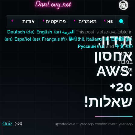
DanLevy.net
DanLevy.net
DanLevy.net
מאמרים
פרויקטים
אודות
HE
This post is also available in
العربية (ar)
,
English
,
Deutsch (de)
חידון:
האם
(en)
,
Español (es)
,
Français (fr)
,
हिन्दी (hi)
,
Italiano (it)
,
日本語 (ja)
,
תוכל
.
Русский (ru)
, and
中文 (zh)
אחסון
לנווט
במבוך
AWS:
הענן?
20+
שאלות!
Quiz
(18)
updated over 1 year ago
created over 1 year ago