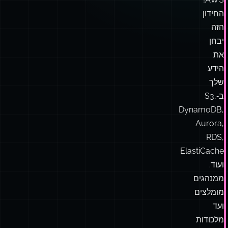
החידון
הזה
יבחן
את
הידע
שלך
ב‑S3,
DynamoDB,
Aurora,
RDS,
ElastiCache
ועוד.
ממנהגים
מומלצים
ועד
מלכודות