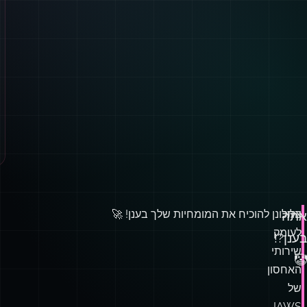
צלול
התכונן להוכיח את המומחיות שלך בענן! 🚀
אתה
לעומק
בענן?!
שירותי
🤡
האחסון
של
AWS!