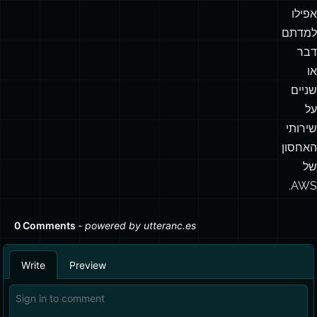
אפילו
למדתם
דבר
או
שניים
על
שירותי
האחסון
של
AWS.