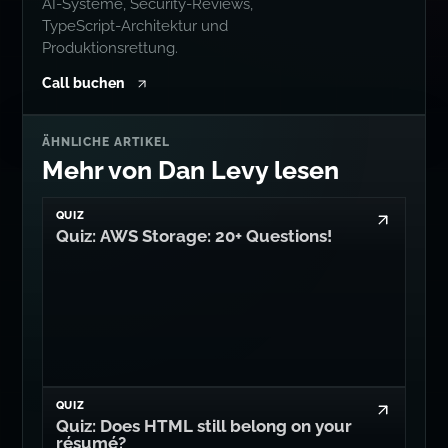
AI-Systeme, Security-Reviews,
TypeScript-Architektur und
Produktionsrettung.
Call buchen
ÄHNLICHE ARTIKEL
Mehr von Dan Levy lesen
QUIZ
Quiz: AWS Storage: 20+ Questions!
QUIZ
Quiz: Does HTML still belong on your
résumé?