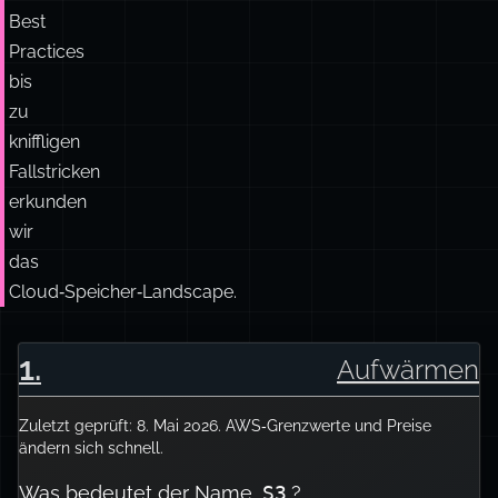
Best
Practices
bis
zu
kniffligen
Fallstricken
erkunden
wir
das
Cloud‑Speicher‑Landscape.
1
.
Aufwärmen
Zuletzt geprüft: 8. Mai 2026. AWS‑Grenzwerte und Preise
ändern sich schnell.
Was bedeutet der Name
?
S3