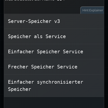
Hint
Explainer
Server-Speicher v3
.
Simple Storage Service
S3 steht für
Speicher als Service
Es ist ein skalierbarer
Objektspeicherdienst, der für die
großflächige Datenspeicherung
Einfacher Speicher Service
konzipiert ist.
Frecher Speicher Service
AWS S3 bietet mehrere
Speicherklassen:
Einfacher synchronisierter
Standard: Für häufig genutzte
Speicher
Daten
Infrequent Access (IA): Günstiger