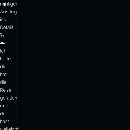
richtiger
🧠
Ausflug
ins
Detail!
🚀
☁️
Ich
hoffe,
dir
hat
die
Reise
gefallen
und
du
hast
vielleicht