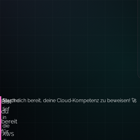
Tauche
Mach dich bereit, deine Cloud‑Kompetenz zu beweisen! 🚀
Bist
tief
du
in
bereit
die
für
AWS