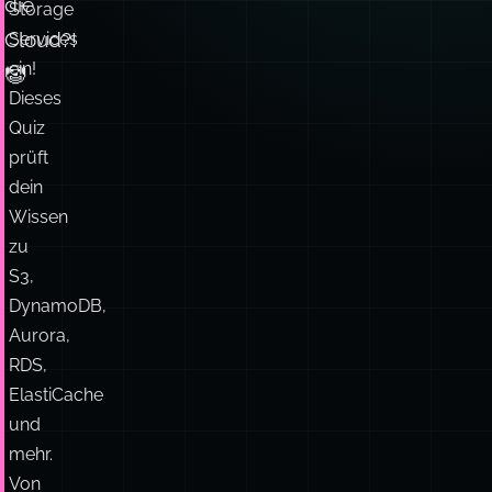
die
Storage
Cloud?!
Services
ein!
🤡
Dieses
Quiz
prüft
dein
Wissen
zu
S3,
DynamoDB,
Aurora,
RDS,
ElastiCache
und
mehr.
Von