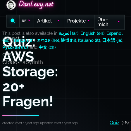
DanLevy.net
DanLevy.net
DanLevy.net
Über
Artikel
Projekte
DE
mich
This post is also available in
العربية (ar)
,
English (en)
,
Español
Quiz:
Kannst
(es)
,
Français (fr)
,
עברית (he)
,
हिन्दी (hi)
,
Italiano (it)
,
日本語 (ja)
,
du
Русский (ru)
, and
中文 (zh)
.
AWS
das
Cloud‑Labyrinth
Storage:
meistern?
20+
Fragen!
Quiz
(18)
created over 1 year ago
updated over 1 year ago