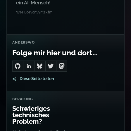
ein AI-Mensch!
Wes Bos
von
Syntax.fm
ANDERSWO
Folge mir hier und dort...
Go to Dan's GitHub
Connect with me on LinkedIn
Follow me on Bluesky
Follow me on Twitter
Follow me on Mastodon
Diese Seite teilen
BERATUNG
Schwieriges
technisches
Problem?