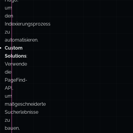
um
den
Indexierungsprozess
zu
automatisieren.
Custom
Solutions
:
Verwende
die
PageFind-
API,
um
maßgeschneiderte
Sucherlebnisse
zu
bauen,