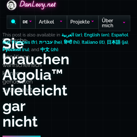
DanLevy.net
DanLevy.net
DanLevy.net
Über
Artikel
Projekte
DE
mich
This post is also available in
العربية (ar)
,
English (en)
,
Español
Sie
Statische
(es)
,
Français (fr)
,
עברית (he)
,
हिन्दी (hi)
,
Italiano (it)
,
日本語 (ja)
,
Sites
Русский (ru)
, and
中文 (zh)
.
brauchen
benötigen
wahrscheinlich
Algolia™
keinen
gehosteten
vielleicht
Suchdienst
gar
nicht