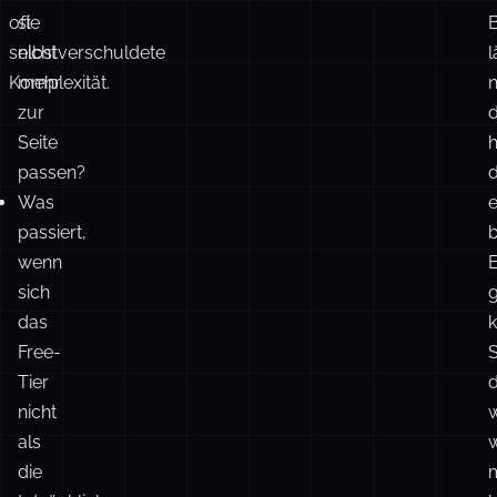
oft
sie
selbstverschuldete
nicht
l
Komplexität.
mehr
zur
Seite
h
passen?
d
Was
e
passiert,
b
wenn
sich
g
das
k
Free-
S
Tier
nicht
als
die