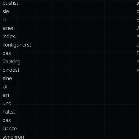
pushst
a
sie
d
in
S
einen
J
Index,
konfigurierst
das
Ranking,
bindest
w
eine
UI
ein
und
hältst
das
Ganze
synchron