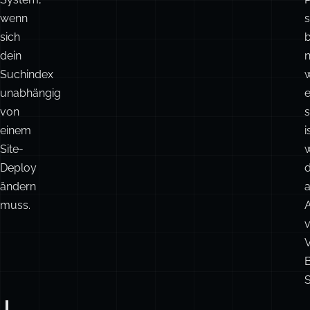
wenn
s
sich
b
dein
Suchindex
w
unabhängig
von
s
einem
i
Site-
Deploy
d
ändern
muss.
A