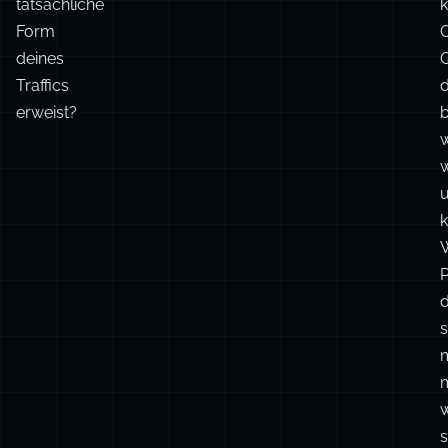
tatsächliche
k
Form
C
deines
Traffics
erweist?
w
k
P
d
s
s