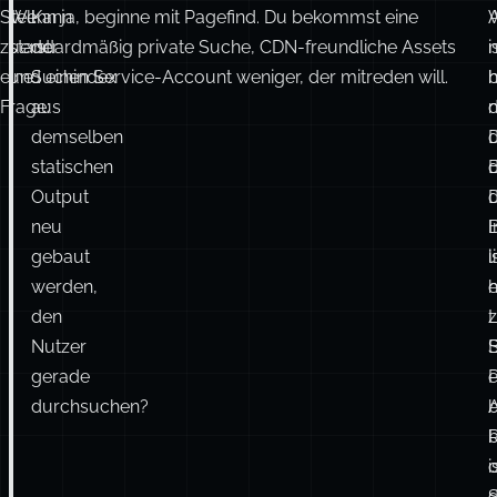
Stell
Wenn ja, beginne mit Pagefind. Du bekommst eine
Kann
A
zuerst
standardmäßig private Suche, CDN-freundliche Assets
der
n
i
eine
und einen Service-Account weniger, der mitreden will.
Suchindex
h
Frage:
aus
n
demselben
D
statischen
B
Output
neu
I
gebaut
l
i
werden,
h
e
den
z
Nutzer
gerade
P
e
durchsuchen?
A
i
S