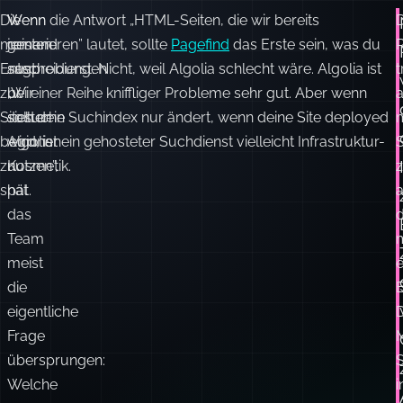
Die
Wenn
Wenn die Antwort „HTML-Seiten, die wir bereits
D
meisten
jemand
generieren” lautet, sollte
Pagefind
das Erste sein, was du
Entscheidungen
sagt:
ausprobierst. Nicht, weil Algolia schlecht wäre. Algolia ist
t
zur
„Wir
bei einer Reihe kniffliger Probleme sehr gut. Aber wenn
a
Sitesuche
sollten
sich dein Suchindex nur ändert, wenn deine Site deployed
beginnen
Algolia
wird, ist ein gehosteter Suchdienst vielleicht Infrastruktur-
S
zu
nutzen”,
Kosmetik.
z
spät.
hat
a
das
d
Team
meist
e
die
B
eigentliche
Frage
M
übersprungen:
S
Welche
i