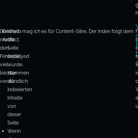
h
Das
Deshalb mag ich es für Content-Sites. Der Index folgt dem
Wenn
F
macht
Artifact.
die
e
den
Seite
e
Fehlerfall
deployed
s
viel
wurde,
S
leichter
stammen
i
verständlich:
die
indexierten
Inhalte
von
u
dieser
Seite.
Wenn