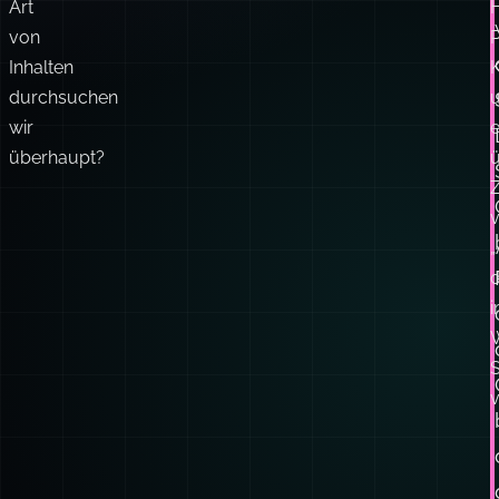
Art
von
P
Inhalten
durchsuchen
wir
e
überhaupt?
Z
„
d
S
v