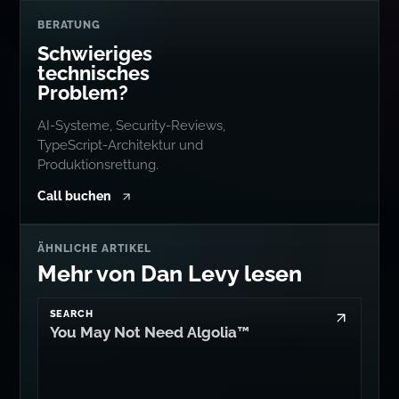
BERATUNG
Schwieriges
technisches
Problem?
AI-Systeme, Security-Reviews,
TypeScript-Architektur und
Produktionsrettung.
Call buchen
ÄHNLICHE ARTIKEL
Mehr von Dan Levy lesen
SEARCH
You May Not Need Algolia™