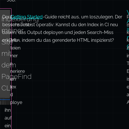
Der
CLI
Getting Started
:
-Guide reicht aus, um loszulegen. Der
Indexierung
bessere Test ist operativ: Kannst du den Index in CI neu
Durchsuche
i
meiner
bauen, das Output deployen und jeden Search-Miss
die
k
erklären, indem du das gerenderte HTML inspizierst?
HTML-
k
Site
Dateien
A
mit
deiner
Site,
T
dem
generiere
PageFind
einen
i
CLI
Index
e
und
deploye
A
ihn
auf
ein