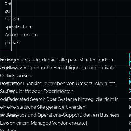
die
zu
deinen
spezifischen
Anforderungen
passen.
Nutze
Das
Lagerbestände, die sich alle paar Minuten ändern
Algolia,
umfasst:
Benutzer-spezifische Berechtigungen oder private
s
OpenSearch,
Ergebnisse
Postgres-
Custom Ranking, getrieben von Umsatz, Aktualität,
Suche
Popularität oder Experimenten
oder
Federated Search über Systeme hinweg, die nicht in
ein
eine statische Site gerendert werden
t
anderes
Analytics und Operations-Support, den ein Business
a
Live-
von einem Managed Vendor erwartet
System,