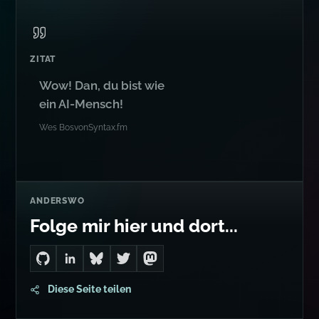
ZITAT
Wow! Dan, du bist wie
ein AI-Mensch!
Wes Bos
von
Syntax.fm
ANDERSWO
Folge mir hier und dort...
Go to Dan's GitHub
Connect with me on LinkedIn
Follow me on Bluesky
Follow me on Twitter
Follow me on Mastodon
Diese Seite teilen