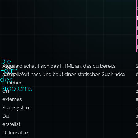
Die
Algolia
Pagefind schaut sich das HTML an, das du bereits
D
M
Form
liefert
ausgeliefert hast, und baut einen statischen Suchindex
A
des
dir
daneben.
k
h
Problems
ein
l
externes
b
e
Suchsystem.
z
Du
d
erstellst
I
d
Datensätze,
w
I