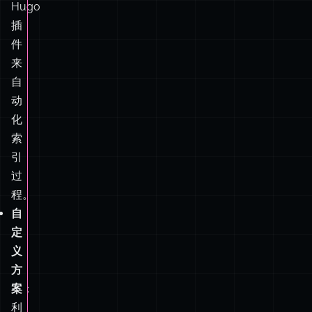
自
动
化
索
引
过
程。
自
定
义
方
案
：
利
用
Pagefind
的