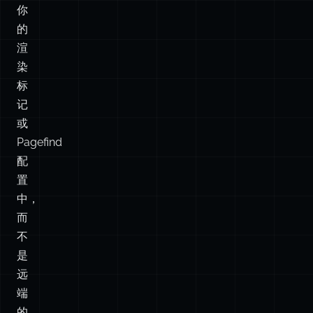
标
记
或
Pagefind
配
置
中，
而
不
是
远
端
的
同
步
任