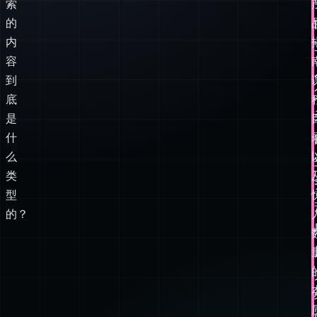
到
底
是
什
么
类
型
的？