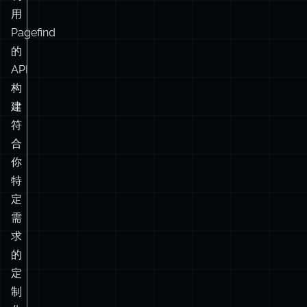
API
构
建
符
合
你
特
定
需
求
的
定
制
化
搜
索
体