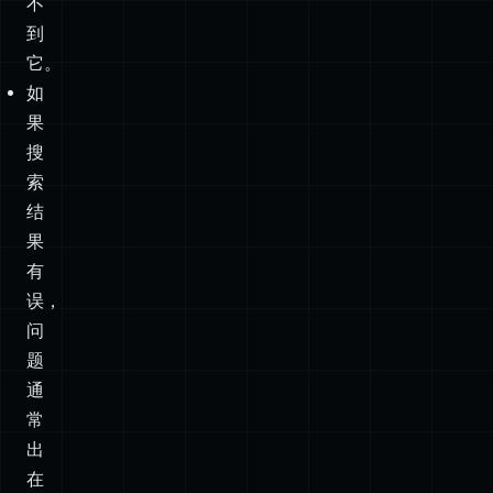
果
搜
索
结
果
有
误，
问
题
通
常
出
在
你
的
渲
染