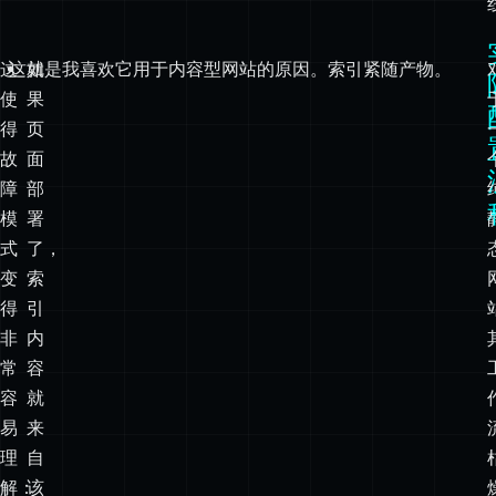
得
页
故
面
障
部
模
署
式
了，
变
索
得
引
非
内
常
容
容
就
易
来
理
自
解：
该
页
面。
如