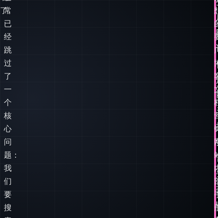
跳
过
了
一
个
核
心
问
题：
我
们
要
搜
索
的
内
容