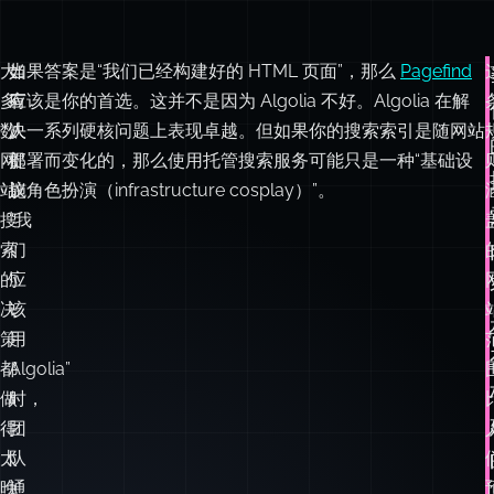
数
人
决一系列硬核问题上表现卓越。但如果你的搜索索引是随网站
网
提
部署而变化的，那么使用托管搜索服务可能只是一种“基础设
站
议
施角色扮演（infrastructure cosplay）”。
搜
“我
索
们
的
应
决
该
策
用
都
Algolia”
做
时，
得
团
太
队
晚
通
了。
常
已
经