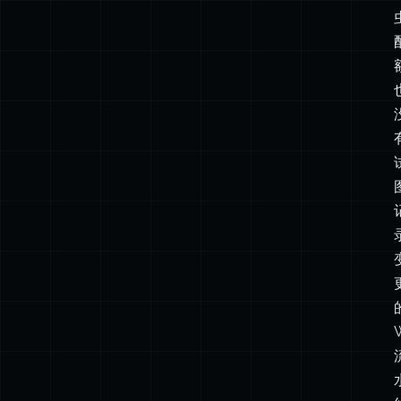
这
这就是我喜欢它用于内容型网站的原因。索引紧随产物。
如
使
果