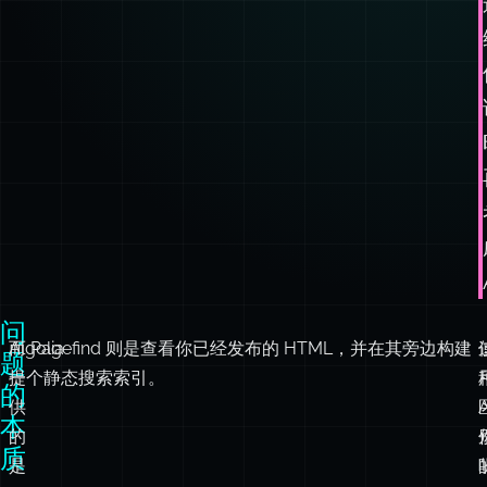
问
Algolia
而 Pagefind 则是查看你已经发布的 HTML，并在其旁边构建
题
提
一个静态搜索索引。
的
供
本
的
质
是
一
个
外
部