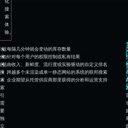
验。
当
这
每隔几分钟就会变动的库存数量
你
包
针对每个用户的权限控制或私有结果
的
括：
由收入、新鲜度、流行度或实验驱动的自定义排名
搜
跨越多个未渲染成单一静态网站的系统的联邦搜索
索
企业期望从托管供应商那里获得的分析和运营支持
索
引
需
要
独
立
于
网
站