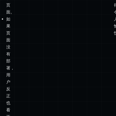
果
页
面
没
有
部
署，
用
户
反
正
也
看
不
到
它。
如