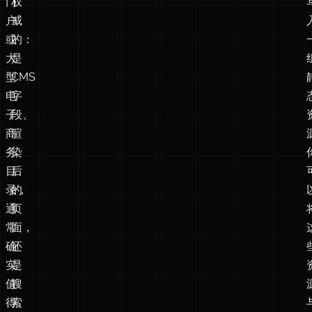
型
CMS
电
字
子
段、
商
渲
务
染
目
后
录，
的
通
页
常
面，
确
还
实
是
值
搜
得。
索
但
记
对
录？
于
当
一
排