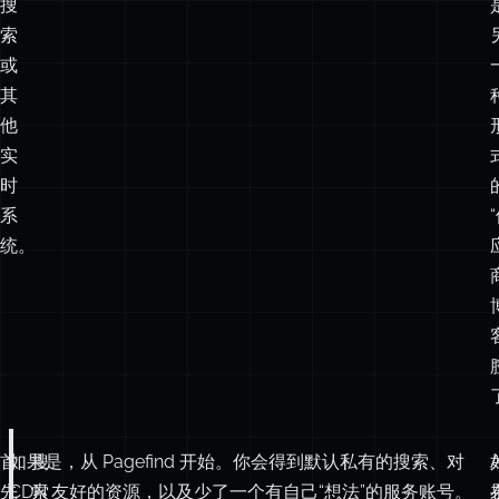
他
实
时
系
统。
首
如果是，从 Pagefind 开始。你会得到默认私有的搜索、对
搜
A
先
CDN 友好的资源，以及少了一个有自己“想法”的服务账号。
索
问
索
一
引
个
是