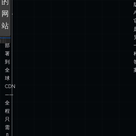
其
部
署
到
全
球
CDN
——
全
程
只
需
几
分
钟。
静