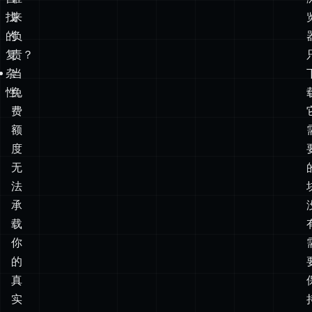
杂
当
性。
免
费
额
度
无
法
承
载
你
的
真
实
流
量
时，
会