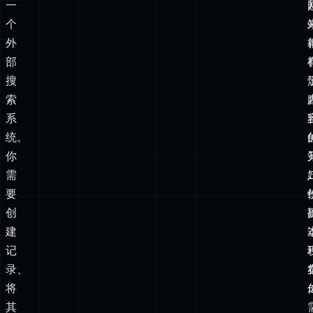
搜
索
系
统。
你
需
要
创
建
记
录、
将
其
推
送
到