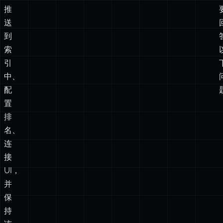
索
引
中、
配
置
排
名、
连
接
UI，
并
保
持
该
系
统
与