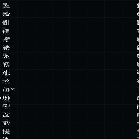
得
更
去
新
解
失
决
败
的。
了
对
怎
于
么
市
办？
场
哪
平
些
台、
字
支
段
持
是
门
权
户
威
或
的：
大
是