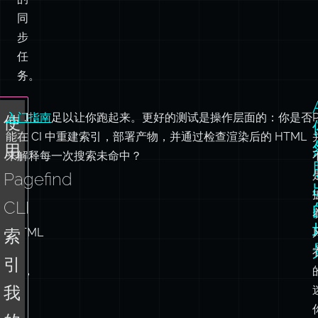
务。
入门指南
CLI
：
足以让你跑起来。更好的测试是操作层面的：你是否
使
能在 CI 中重建索引，部署产物，并通过检查渲染后的 HTML
扫
用
来解释每一次搜索未命中？
描
网
Pagefind
站
CLI
的
HTML
索
文
引
件，
我
生
成
的
索
网
引，
并
站
将