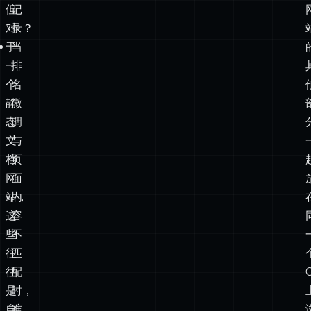
个
名
静
微
态
调
文
与
档
页
网
面
站，
内
这
容
些
不
往
匹
往
配
是
时，
自
谁
找
来
的
负
复
责？