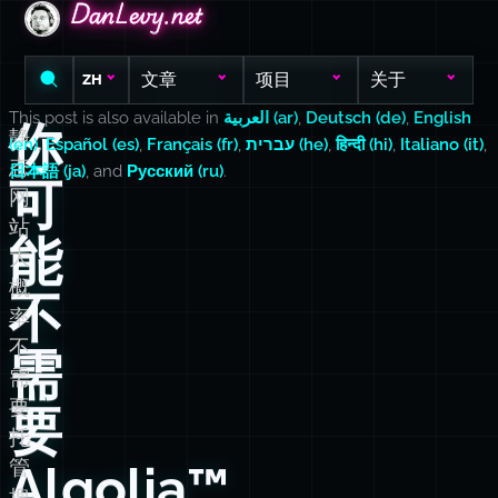
DanLevy.net
DanLevy.net
DanLevy.net
文章
项目
关于
ZH
This post is also available in
العربية (ar)
,
Deutsch (de)
,
English
你
静
(en)
,
Español (es)
,
Français (fr)
,
עברית (he)
,
हिन्दी (hi)
,
Italiano (it)
,
态
日本語 (ja)
, and
Русский (ru)
.
可
网
站
能
大
概
不
率
不
需
需
要
要
托
管
Algolia™
搜