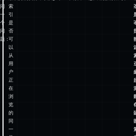
问
否
题：
可
以
从
用
户
正
在
浏
览
的
同
一
份
静
态
产