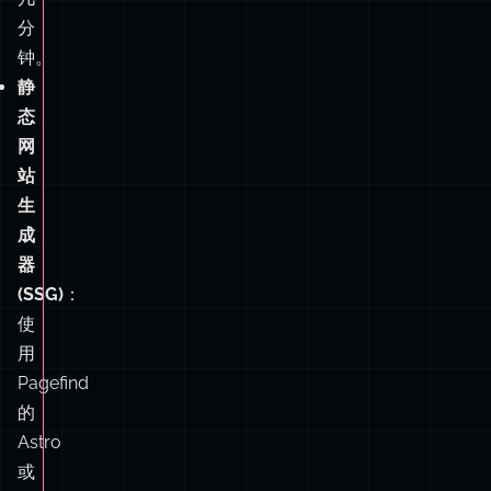
态
网
站
生
成
器
(SSG)
：
使
用
Pagefind
的
Astro
或
Hugo
插
件
来