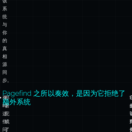
你
的
真
相
源
同
步。
Pagefind 之所以奏效，是因为它拒绝了
有
部
额外系统
时
署
这
完
些
成
问
了
题
但
是
索
值
引