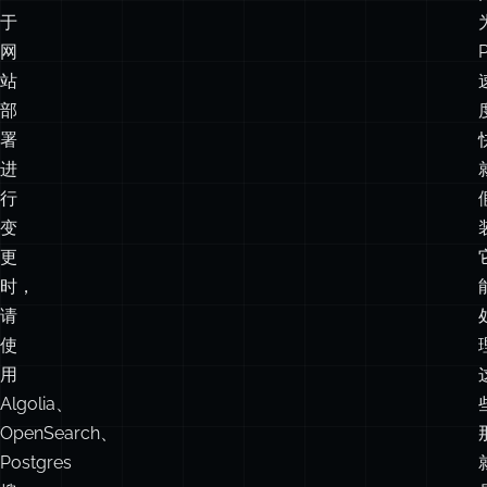
部
署
进
行
变
更
时，
请
使
用
Algolia、
OpenSearch、
Postgres
搜
索
或
其