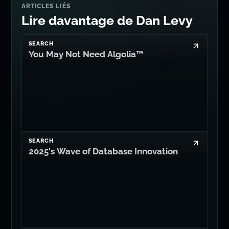
You May Not Need Algolia™
SEARCH
2025's Wave of Database Innovation
AI
It's Time for llm:// Connection Strings