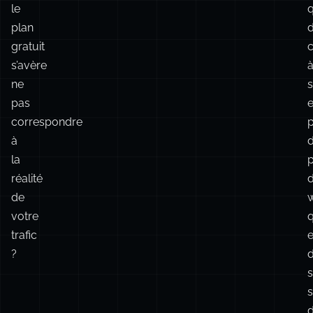
ne
s
pas
e
correspondre
à
la
p
réalité
de
votre
q
trafic
e
?
s
q