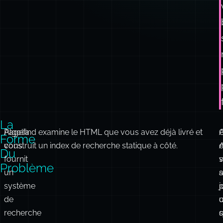
La
Algolia
Pagefind examine le HTML que vous avez déjà livré et
C
Forme
vous
construit un index de recherche statique à côté.
d
A
Du
fournit
v
Problème
un
s
système
j
de
recherche
externe.
Vous
m
créez
l
des
c