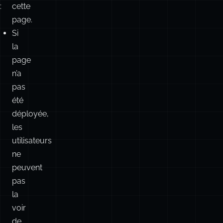
page
n’a
pas
été
déployée,
les
utilisateurs
ne
peuvent
pas
la
voir
de
toute
façon.
Si