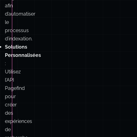
processus
d’indexation.
Solutions
Personnalisées
:
Utilisez
l’API
Pagefind
pour
créer
des
expériences
de
recherche
sur
mesure
adaptées