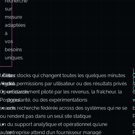
à
vos
besoins
uniques.
Utilisez
Cela
des stocks qui changent toutes les quelques minutes
Algolia,
inclut
des permissions par utilisateur ou des résultats privés
s
OpenSearch,
:
un classement piloté par les revenus, la fraîcheur, la
Postgres
popularité, ou des expérimentations
v
search,
une recherche fédérée across des systèmes qui ne se
b
ou
rendent pas dans un seul site statique
un
du support analytique et opérationnel qu’une
autre
entreprise attend d’un fournisseur managé
système
l
en
temps