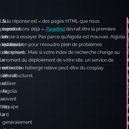
plupart
moment
construisons déjà »,
Pagefind
devrait être la première
r
des
où
chose à essayer. Pas parce qu’Algolia est mauvais. Algolia
décisions
quelqu’un
est très bon pour résoudre plein de problèmes
p
concernant
dit
complexes. Mais si votre index de recherche change au
la
«
moment du déploiement de votre site, un service de
s
recherche
on
recherche hébergé relève peut-être du cosplay
q
sur
devrait
infrastructurel.
un
utiliser
l
site
Algolia
arrivent
»,
:
trop
l’équipe
b
tard.
a
généralement
s
éludé
m
la
question
i
utile