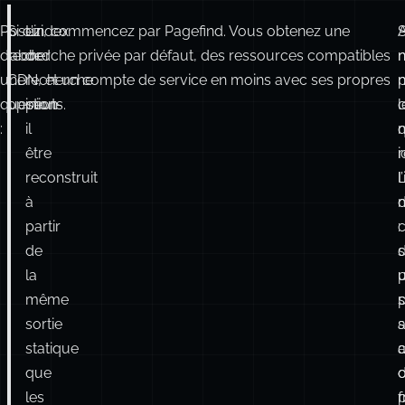
question
opinions.
peut-
l
:
il
q
être
i
reconstruit
l
à
partir
:
c
de
s
d
la
p
même
p
sortie
a
statique
que
d
les
utilisateurs
d
consultent
P
l
?
c