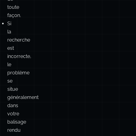
la
recherche
est
incorrecte,
le
problème
se
situe
généralement
dans
votre
balisage
rendu
ou
votre
configuration
Pagefind,