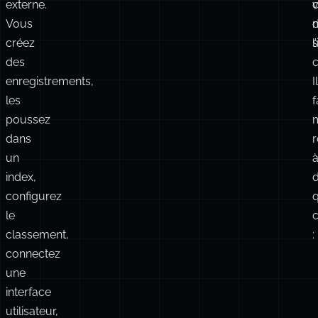
enregistrements,
Il
les
f
poussez
dans
un
index,
configurez
q
le
classement,
:
connectez
une
interface
utilisateur,
et
maintenez
le