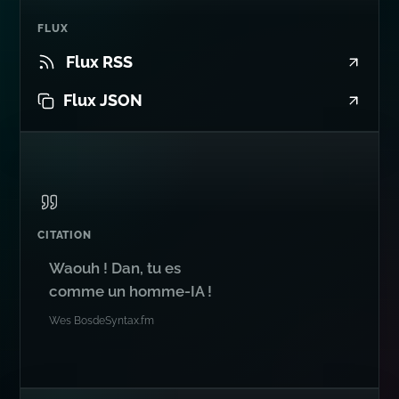
Flux JSON
CITATION
Waouh ! Dan, tu es
comme un homme-IA !
Wes Bos
de
Syntax.fm
AILLEURS
Suivez-moi un peu partout...