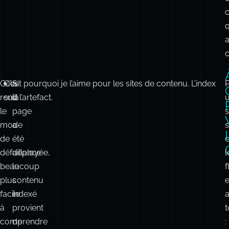
Cela
C’est pourquoi je l’aime pour les sites de contenu. L’index
Si
rend
suit l’artefact.
la
le
page
s
mode
a
s
de
été
c
défaillance
déployée,
l
beaucoup
le
f
plus
contenu
e
facile
indexé
à
provient
t
comprendre
de
:
:
cette
page.
Si
la