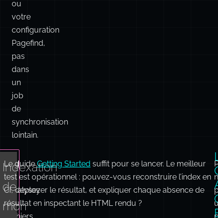
pas
dans
un
job
de
synchronisation
lointain.
Le guide
CLI
Getting Started
suffit pour se lancer. Le meilleur
Indexation
test est opérationnel : pouvez-vous reconstruire l’index en
:
n
de
CI, déployer le résultat, et expliquer chaque absence de
Analysez
résultat en inspectant le HTML rendu ?
les
mon
fichiers
p
site
HTML
A
de
d
avec
votre
C
la