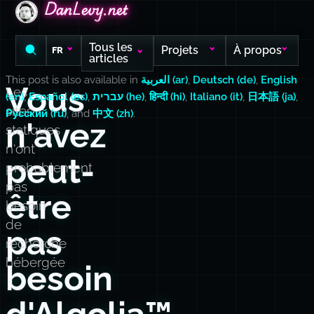
DanLevy.net
DanLevy.net
DanLevy.net
Tous les
Projets
À propos
FR
articles
This post is also available in
العربية (ar)
,
Deutsch (de)
,
English
Vous
Les
(en)
,
Español (es)
,
עברית (he)
,
हिन्दी (hi)
,
Italiano (it)
,
日本語 (ja)
,
sites
Русский (ru)
, and
中文 (zh)
.
n'avez
statiques
n'ont
peut-
probablement
pas
être
besoin
de
pas
recherche
hébergée
besoin
d'Algolia™