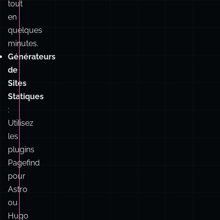
Générateurs
de
Sites
Statiques
:
Utilisez
les
plugins
Pagefind
pour
Astro
ou
Hugo
afin
d’automatiser
le