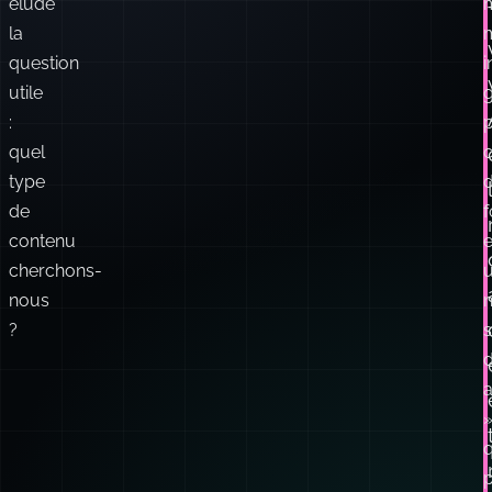
:
p
quel
type
de
f
contenu
e
cherchons-
nous
?
d
q
p
s