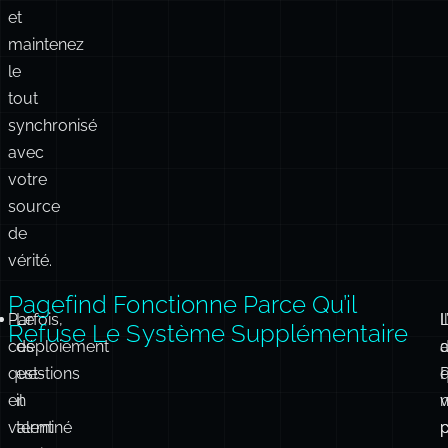
tout
synchronisé
avec
votre
source
de
vérité.
Pagefind Fonctionne Parce Qu’il
Parfois,
Le
L
Il
Refuse Le Système Supplémentaire
ces
déploiement
a
questions
est-
en
il
n
valent
terminé
la
mais
e
peine.
la
C
i
Pour
mise
l
une
à
q