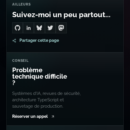
Go to Dan's GitHub
Connect with me on LinkedIn
Follow me on Bluesky
Follow me on Twitter
Follow me on Mastodon
Partager cette page
CONSEIL
Problème
technique difficile
?
Systèmes d'IA, revues de sécurité,
architecture TypeScript et
sauvetage de production.
Réserver un appel
ARTICLES LIÉS
Lire davantage de Dan Levy
SEARCH