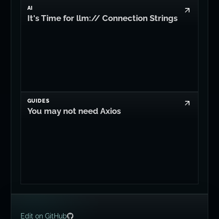
GUIDES
You may not need Axios
Edit on GitHub
© 2008-2026
Dan Levy
Tous droits rebasés.
🇿🇦 🇮🇪 🇬🇧 🇺🇸.