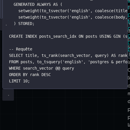
langage
naturel.
Configuration
SELECT
-- La colonne générée maintient l'index à jour autom
*
FROM
 posts
de
WHERE
ALTER
 search_vector @@ to_tsquery(
TABLE
 posts 
ADD
 COLUMN search_vector tsvector
'
english
'
, 
'
postgre
a
la
AND
GENERATED
 category 
ALWAYS
=
'
tutorial
AS
 (
'
recherche
l
AND
 published_at 
setweight(to_tsvector(
>
NOW
() 
-
'
 INTERVAL 
english
'
, 
'
coalesce
6 months
(title,
'
;
plein
:
setweight(to_tsvector(
'
english
'
, 
coalesce
(body, 
texte
) STORED;
(
CREATE
INDEX
posts_search_idx
ON
 posts 
USING
 GIN (se
s
-- Requête
SELECT
 title, ts_rank(search_vector, query) 
AS
 rank
FROM
 posts, to_tsquery(
'
english
'
, 
'
postgres & perfor
(
WHERE
 search_vector @@ query
C
ORDER BY
 rank 
DESC
l
LIMIT
10
;