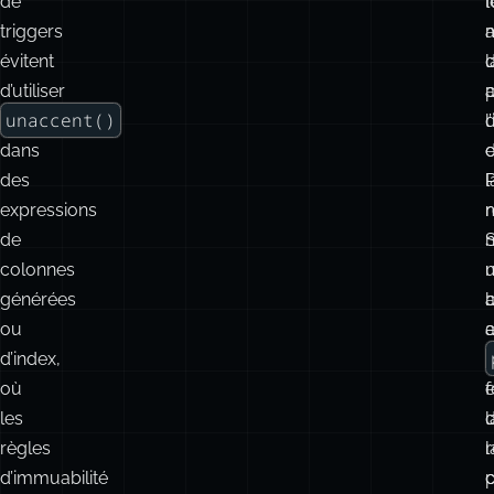
Extensions notables
Les
exemples
e
de
f
l
triggers
évitent
l
d
d’utiliser
p
unaccent()
l
dans
d
e
des
l
expressions
r
de
n
colonnes
générées
a
b
ou
e