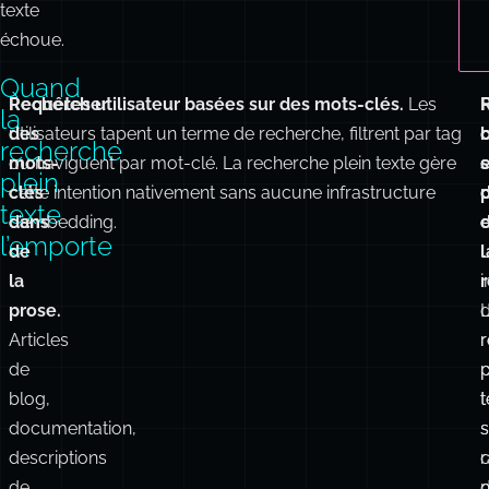
là
qui
où
ont
la
des
recherche
réponses
plein
correctes.
texte
échoue.
Quand
Rechercher
Requêtes utilisateur basées sur des mots-clés.
Les
F
la
des
utilisateurs tapent un terme de recherche, filtrent par tag
recherche
mots-
ou naviguent par mot-clé. La recherche plein texte gère
plein
clés
cette intention nativement sans aucune infrastructure
p
texte
dans
d’embedding.
l’emporte
de
l
la
i
prose.