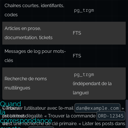
fautes
pg_trgm
Autocomplétion / recherche
(ou FTS
par préfixe
avec requêtes préfixe)
Chaînes courtes, identifiants,
pg_trgm
codes
Articles en prose,
FTS
documentation, tickets
Messages de log pour mots-
FTS
clés
pg_trgm
Recherche de noms
(indépendant de la
multilingues