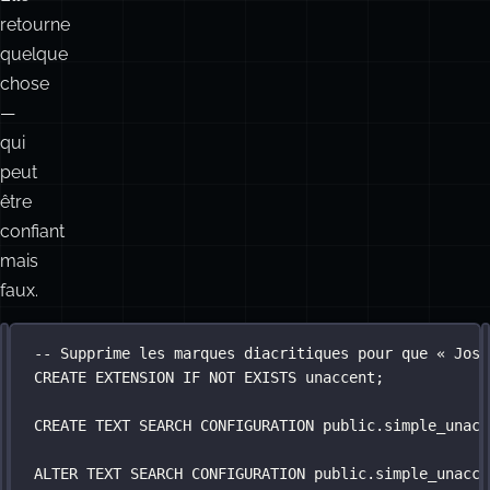
une
erreur
de
catégorie.
Elle
retourne
quelque
chose
—
qui
peut
être
confiant
mais
faux.