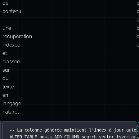
été
conçue
l
pour
cette
forme
de
contenu
:
l
une
p
récupération
indexée
et
classée
sur
du
texte
en