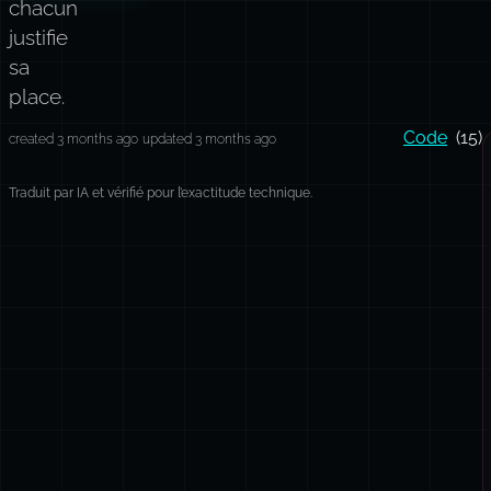
chacun
justifie
sa
place.
Code
(15)
created 3 months ago
updated 3 months ago
Traduit par IA et vérifié pour l’exactitude technique.