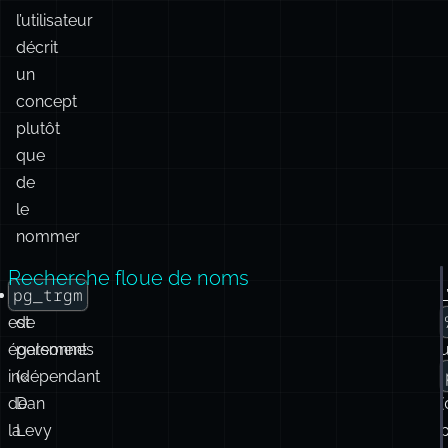
sans
configuration
spéciale
Requêtes
où
l’utilisateur
décrit
un
concept
plutôt
que
de
le
nommer
Recherche floue de noms
pg_trgm
Noms
L