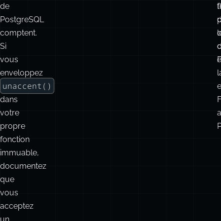
d’index,
où
e
les
l
règles
l
d’immuabilité
p
de
f
t
PostgreSQL
comptent.
c
l
Si
vous
P
enveloppez
unaccent()
dans
F
votre
propre
P
fonction
immuable,