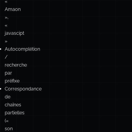
—
«
Micheal
Jordan
»,
«
Amaon
»,
«
javascipt
»
Autocomplétion
/
recherche
par
préfixe
Correspondance