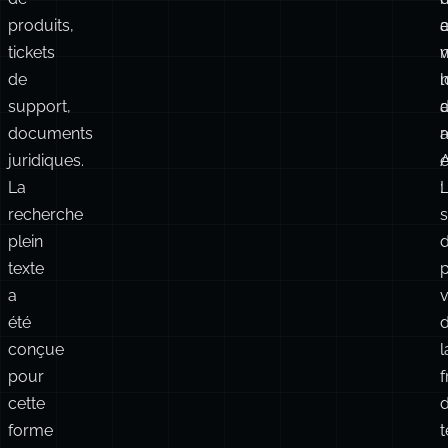
Articles
de
p
p
blog,
t
t
documentation,
s
descriptions
r
de
d
n
produits,
e
tickets
v
de
n
l
support,
documents
juridiques.
A
e
La
:
recherche
s
plein
texte
p
a
v