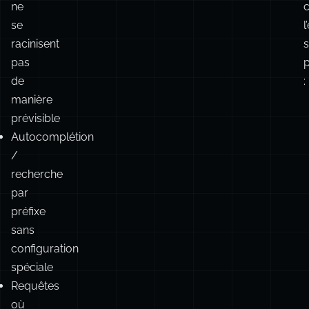
personnes,
adresses,
e
noms
l
propres
i
qui
c
ne
se
l
racinisent
pas
de
:
manière
prévisible
Autocomplétion
/
recherche
par
préfixe