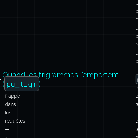
p
l
p
c
Quand les trigrammes l’emportent
Fautes
pg_trgm
(
)
de