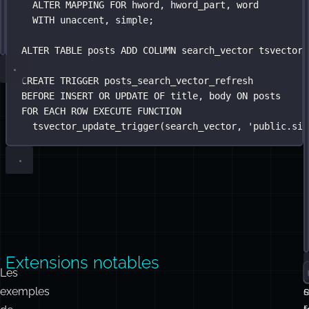
FTS
-- La similarité trigramme sur le titre attrape les f
-- Supprime les marques diacritiques pour que « José
SELECT
CREATE
 id, title,
 EXTENSION 
IF
NOT
EXISTS
 unaccent;
+
+
ts_rank(search_vector, to_tsquery(
'
simple
'
, $
1
)) 
AS
unaccent
CREATE
similarity(title, $
TEXT
 SEARCH 
CONFIGURATION
1
) 
AS
 trgm_score
public
.
simple_unacc
pour
FROM
 posts
le
l
WHERE
ALTER
 search_vector @@ to_tsquery(
TEXT
 SEARCH 
CONFIGURATION
public
'
simple
.
simple_unacce
'
, $
1
)
OR
ALTER
 title % $
 MAPPING 
1
FOR
 hword, hword_part, word
contenu
ORDER BY
WITH
 unaccent, 
 (ts_rank(search_vector, to_tsquery(
simple
;
'
simple
'
,
international
LIMIT
10
;
:
ALTER
TABLE
 posts 
ADD
 COLUMN search_vector tsvector;
CREATE
TRIGGER
posts_search_vector_refresh
:
BEFORE
INSERT
OR
UPDATE
 OF title, body 
ON
 posts
FOR
 EACH 
ROW
EXECUTE
FUNCTION
tsvector_update_trigger(search_vector, 
'
public.sim