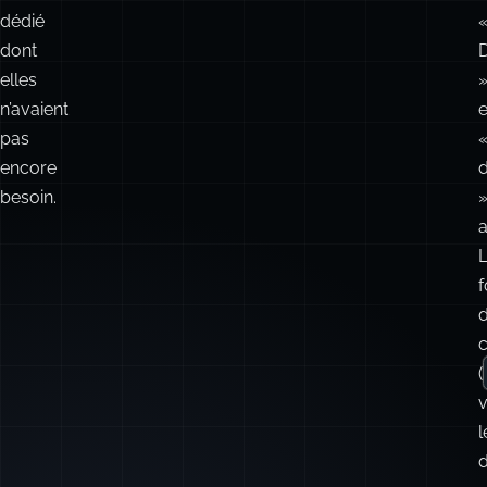
vers
un
r
service
de
recherche
dédié
dont
elles
n’avaient
e
pas
encore
besoin.
a
f