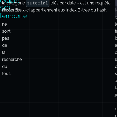
langue)
Quand
dan@example.com
Certains
« Trouver l’utilisateur avec l’e-mail
»
U
la
ORD-12345
problèmes
est un test d’égalité. « Trouver la commande
l
correspondance
de
» est une recherche de clé primaire. « Lister les posts dans
exacte
tutorial
«
la catégorie
triés par date » est une requête
p
SQL
recherche
filtrée. Ceux-ci appartiennent aux index B-tree ou hash.
t
l’emporte
»
ne
l
sont
pas
i
de
a
la
recherche
l
du
tout.
a