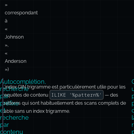
de
chaînes
partielles
(«
son
»
correspondant
à
«
Johnson
»,
«
Anderson
»)
Autocomplétion,
L’index GIN trigramme est particulièrement utile pour les
-- Correspondance par préfixe pour l'autocomplétion.
recherche
u