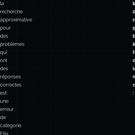
La
leçon
o
+
plus
large
:
la
recherche
n
approximative
c
pour
q
des
t
problèmes
s
l
qui
ont
des
l
réponses
correctes
c
est
: