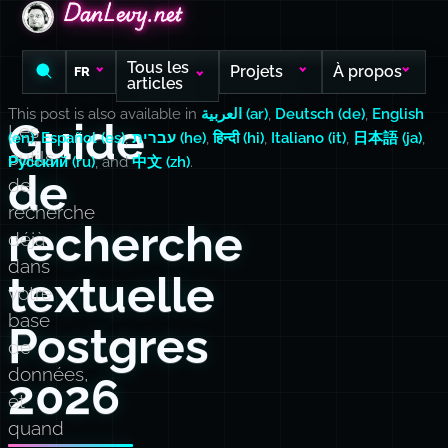
DanLevy.net
DanLevy.net
DanLevy.net
Tous les
Projets
À propos
FR
articles
This post is also available in
العربية (ar)
,
Deutsch (de)
,
English
Guide
Les
(en)
,
Español (es)
,
עברית (he)
,
हिन्दी (hi)
,
Italiano (it)
,
日本語 (ja)
,
outils
Русский (ru)
, and
中文 (zh)
.
de
de
recherche
recherche
déjà
dans
textuelle
votre
base
Postgres
de
données,
2026
et
quand