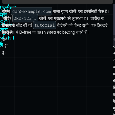
एक्सैक्ट-
dan@example.com
कुछ
“ईमेल
वाला यूज़र खोजें” एक इक्वैलिटी चेक है।
य
मैच
ORD-12345
“सर्च”
“ऑर्डर
खोजें” एक प्राइमरी की लुकअप है। “तारीख़ के
SQL
tutorial
समस्याएं
हिसाब से सॉर्ट की गई
कैटेगरी की पोस्ट सूची” एक फ़िल्टर्ड
य
कब
बिल्कुल
क्वेरी है। ये B-tree या hash इंडेक्स पर belong करते हैं।
ट
जीतता
सर्च
क
है
नहीं
उ
हैं।
क
स
क
ब
है
ब
क
में
स