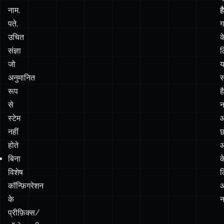
नाम,
ह
ह
पते,
ग
उचित
क
संज्ञा
ल
जो
अनुमानित
स
रूप
ह
से
न
स्टेम
नहीं
छ
होते
आ
बिना
क
विशेष
ल
कॉन्फ़िगरेशन
अ
के
न
प्रीफ़िक्स/