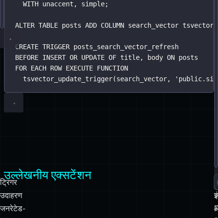
ORDER BY
WITH
 unaccent, 
 (ts_rank(search_vector, to_tsquery(
simple
;
'
simple
'
,
unaccent
:
+
LIMIT
10
;
ALTER
TABLE
 posts 
ADD
 COLUMN search_vector tsvector;
CREATE
TRIGGER
posts_search_vector_refresh
BEFORE
INSERT
OR
UPDATE
 OF title, body 
ON
 posts
FOR
 EACH 
ROW
EXECUTE
FUNCTION
tsvector_update_trigger(search_vector, 
'
public.sim
उल्लेखनीय एक्सटेंशन
ट्रिगर
उदाहरण
ज
इ
जनरेटेड-