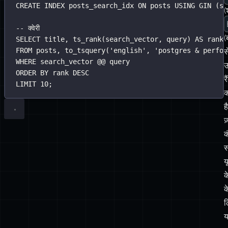
CREATE
INDEX
posts_search_idx
ON
 posts 
USING
 GIN (se
(
-- क्वेरी
(
SELECT
 title, ts_rank(search_vector, query) 
AS
 rank
FROM
 posts, to_tsquery(
'
english
'
, 
'
postgres & perfor
स
WHERE
 search_vector @@ query
ORDER BY
 rank 
DESC
र
LIMIT
10
;
क
ह
ज
क
स
य
क
क
ल
य