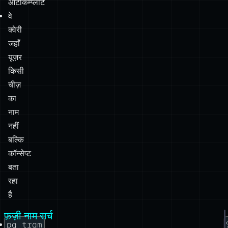
ऑटोकम्प्लीट
वे
क्वेरी
जहाँ
यूज़र
किसी
चीज़
का
नाम
नहीं
बल्कि
कॉन्सेप्ट
बता
रहा
है
फ़ज़ी नाम सर्च
pg_trgm
व्यक्ति