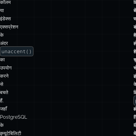
कॉलम
ड
क
या
क
स
इंडेक्स
प
एक्सप्रेशन
ब
ड
के
है
म
अंदर
ल
ह
unaccent()
स
ह
का
र
य
उपयोग
स
भ
करने
इ
क
से
क
क
बचते
क
ल
हैं,
ज
जहाँ
ह
PostgreSQL
ह
के
द
इम्यूटेबिलिटी
में
क