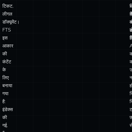
टिकट,
ड
लीगल
है
न
डॉक्यूमेंट।
क
FTS
उन
ह
इस
क
है
आकार
की
कंटेंट
क
के
ज
लिए
न
बनाया
ह
गया
र
है:
स
इंडेक्स
ट
की
फ
गई,
स