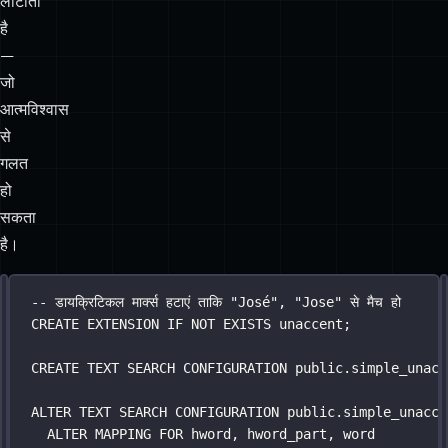
लौटाता
है
—
जो
आत्मविश्वास
से
गलत
हो
सकता
है।
इंटरनेशनल
इ
-- शीर्षक पर ट्राइग्राम समानता टाइपो पकड़ती है; ts_rank बॉडी रिलेवेंस 
-- डायक्रिटिकल मार्क्स हटाएं ताकि "José", "Jose" से मैच हो
SELECT
CREATE
 id, title,
 EXTENSION 
IF
NOT
EXISTS
 unaccent;
कंटेंट
न
ts_rank(search_vector, to_tsquery(
'
simple
'
, $
1
)) 
AS
के
स
CREATE
similarity(title, $
TEXT
 SEARCH 
CONFIGURATION
1
) 
AS
 trgm_score
public
.
simple_unacc
लिए
क
FROM
 posts
FTS
ल
WHERE
ALTER
 search_vector @@ to_tsquery(
TEXT
 SEARCH 
CONFIGURATION
public
'
simple
.
simple_unacce
'
, $
1
)
OR
ALTER
 title % $
 MAPPING 
1
FOR
 hword, hword_part, word
+