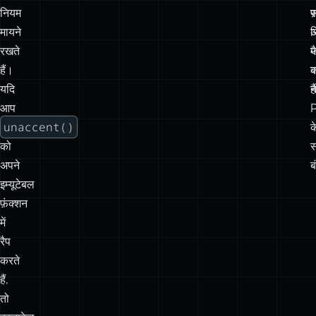
नियम
फ
मायने
स
अ
रखते
म
ज
हैं।
क
ब
यदि
न
ह
आप
unaccent()
क
को
अपने
ब
इम्यूटेबल
फ़ंक्शन
में
रैप
करते
हैं,
तो