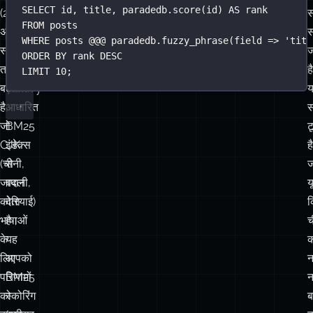
SELECT
 id, title, 
paradedb
.
score
(id) 
AS
 rank
(2-
/
स
FROM
 posts
tsvector
अक्षर
स
WHERE
 posts @@@ 
paradedb
.
fuzzy_phrase
(field 
=>
'
titl
स्लाइस)
स्टैक
ज
ORDER BY
 rank 
DESC
तक
को
ह
LIMIT
10
;
बढ़ाता
Tantivy-
है,
आधारित
स
जो
BM25
ट
CJK
इंडेक्स
है
(चीनी,
से
जापानी,
बदल
य
कोरियाई)
देता
क
भाषाओं
है।
च
के
यह
क
लिए
आपको
न
परिणामों
BM25
न
को
स्कोरिंग
ब