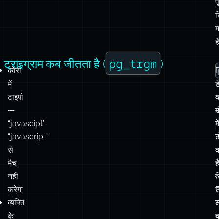
प
र
ह
pg_trgm
ट्राइग्राम कब जीतता है (
)
क्वेरी
में
ट
टाइपो
क
—
म
ल
“javascipt”
क
में
“javascript”
ट
से
क
क
मैच
है
है
नहीं
ज
करेगा
उन
व्यक्ति
ल
स
के
च
क