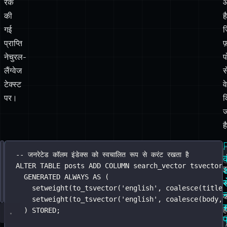
रैंक
की
है
गई
ज
प्राप्ति
फ
नेचुरल-
प
लैंग्वेज
स
टेक्स्ट
व
पर।
क
ज
ह
FTS
SELECT
-- जनरेटेड कॉलम इंडेक्स को स्वचालित रूप से करंट रखता है
*
FROM
 posts
सेटअप
क
WHERE
ALTER
 search_vector @@ to_tsquery(
TABLE
 posts 
ADD
 COLUMN search_vector tsvector
'
english
'
, 
'
postgre
इम
अ
AND
GENERATED
 category 
ALWAYS
=
'
tutorial
AS
 (
'
स
AND
 published_at 
setweight(to_tsvector(
>
NOW
() 
-
'
 INTERVAL 
english
'
, 
'
coalesce
6 months
(title,
'
;
न
क
setweight(to_tsvector(
'
english
'
, 
coalesce
(body, 
है
) STORED;
प