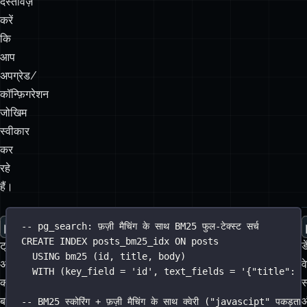
दस्तावेज़
करें
कि
आप
अपग्रेड/
कॉन्फ़िगरेशन
जोखिम
स्वीकार
कर
रहे
हैं।
pg_bigm
pg_search
-- pg_search: फ़ज़ी मैचिंग के साथ BM25 फुल-टेक्स्ट सर्च
CREATE
INDEX
posts_bm25_idx
ON
 posts
ट्राइग्राम
(
ParadeDB
ड
USING
 bm25 (id, title, body)
अप्रोच
से)
व
WITH
 (key_field 
=
'
id
'
, text_fields 
=
'
{"title": {
को
स्टैंडर्ड
स
GIN
बाइग्राम
-- BM25 स्कोरिंग + फ़ज़ी मैचिंग के साथ क्वेरी ("javascipt" पकड़ता 