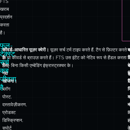
FTS
खराब
प्रदर्शन
करता
है।
फुल-
कीवर्ड
कीवर्ड-आधारित यूज़र क्वेरी।
यूज़र सर्च टर्म टाइप करते हैं, टैग से फ़िल्टर करते
ब
स
टेक्स्ट
के
हैं, या कीवर्ड से ब्राउज़ करते हैं। FTS उस इंटेंट को नेटिव रूप से हैंडल करता
ड
क
सर्च
लिए
है — बिना किसी एम्बेडिंग इंफ्रास्ट्रक्चर के।
क
कब
गद्य
ब
ब
जीतता
खोजना।
र
फ
है
ब्लॉग
क
पोस्ट,
ग
दस्तावेज़ीकरण,
न
म
प्रोडक्ट
क
डिस्क्रिप्शन,
इ
सपोर्ट
त
क