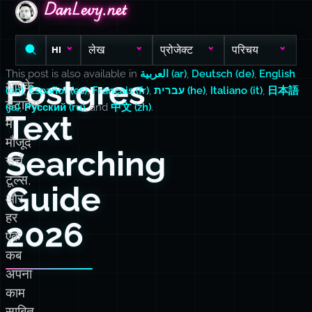
DanLevy.net
DanLevy.net
DanLevy.net
लेख
प्रोजेक्ट
परिचय
HI
This post is also available in
العربية (ar)
,
Deutsch (de)
,
English
Postgres
आपके
(en)
,
Español (es)
,
Français (fr)
,
עברית (he)
,
Italiano (it)
,
日本語
डेटाबेस
(ja)
,
Русский (ru)
, and
中文 (zh)
.
Text
में
मौजूद
Searching
सर्च
टूल्स,
Guide
और
हर
2026
एक
कब
अपना
काम
साबित