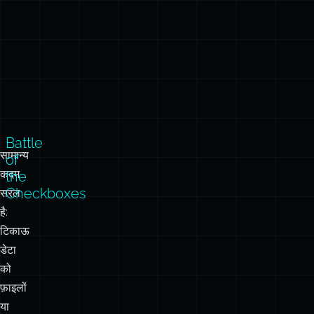
Battle
सामान्य
of
कदम
the
Checkboxes
सरल
है: