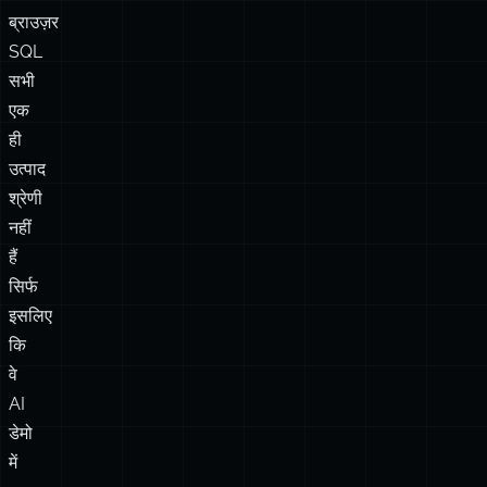
वेक्टर‑नेटिव
स्टोरेज,
मल्टीमॉडल
टेबल,
और
ब्राउज़र
SQL
सभी
एक
ही
उत्पाद
श्रेणी
नहीं
हैं
सिर्फ
इसलिए