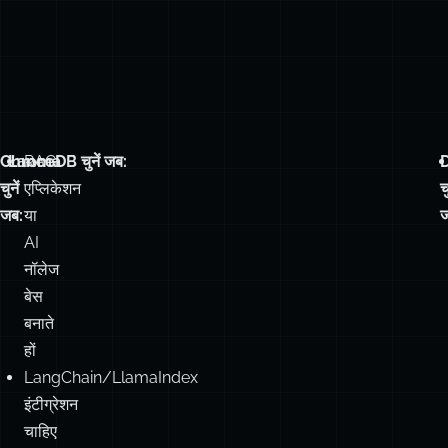
Chroma
LanceDB चुनें जब:
RAG
चुनें
एप्लिकेशन
चु
जब:
या
ज
AI
नॉलेज
बेस