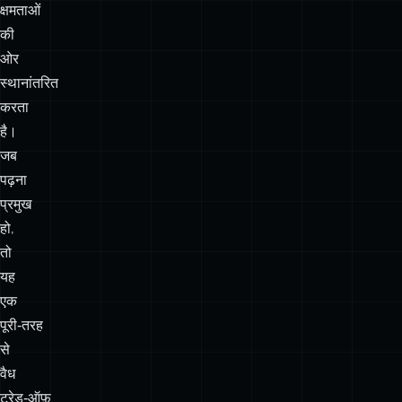
ताज़ा‑रखाव,
कैश
अमान्यकरण,
और
क्लाइंट
क्षमताओं
की
ओर
स्थानांतरित
करता
है।
जब
पढ़ना
प्रमुख
हो,
तो
यह