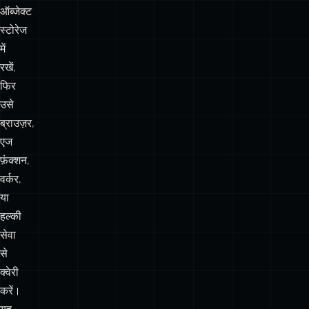
टिकाऊ
डेटा
को
फ़ाइलों
या
ऑब्जेक्ट
स्टोरेज
में
रखें,
फिर
उसे
ब्राउज़र,
एज
फ़ंक्शन,
वर्कर,
या