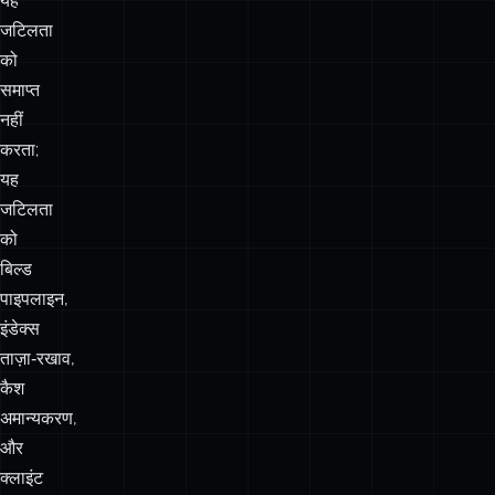
हल्की
सेवा
से
क्वेरी
करें।
यह
जटिलता
को
समाप्त
नहीं
करता;
यह
जटिलता
को
बिल्ड
पाइपलाइन,
इंडेक्स