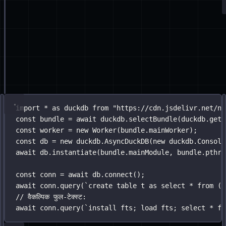
?.
create
({ model
:
"
text-embedding-ada-002
"
 });
बनाने
का
// स्वचालित एम्बेडिंग जनरेशन के साथ स्कीमा
const
 documentsSchema 
=
LanceSchema
({
कोड:
text
:
 func.
sourceField
(
new
Utf8
()),
vector
:
 func.
vectorField
(),
category
:
new
Utf8
()
});
const
 table 
=
await
 db.
createEmptyTable
(
"
documents
"
,
await
 table.
add
([
{ text
:
"
machine learning concepts
"
, category
:
"
re
{ text
:
"
deep learning fundamentals
"
, category
:
"
r
]);
DuckDB‑WASM:
import
import
 { create, insert, search } 
*
as
 duckdb 
from
"
https://cdn.jsdelivr.net/np
from
'
@orama/orama
'
क
const
 bundle 
=
await
 duckdb.
selectBundle
(duckdb.
getJ
A
const
const
 db 
 worker 
=
create
=
new
({
Worker
(bundle.mainWorker);
स
const
schema
 db 
:
 {
=
new
 duckdb.
AsyncDuckDB
(
new
 duckdb.
Console
await
title
 db.
:
instantiate
'
string
'
,
(bundle.mainModule, bundle.pthre