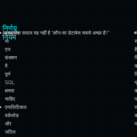
निर्णय
व्यावहारिक सवाल यह नहीं है “कौन‑सा डेटाबेस सबसे अच्छा है?”
ब्राउज़र
व
नियम
या
एज
है
फ़ंक्शन
स
में
क
पूर्ण
SQL
प
क्षमता
क