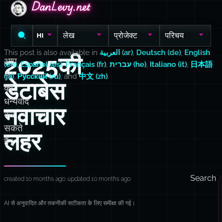
DanLevy.net
DanLevy.net
DanLevy.net
लेख
प्रोजेक्ट
परिचय
HI
This post is also available in
العربية (ar)
,
Deutsch (de)
,
English
2025की
आप
(en)
,
Español (es)
,
Français (fr)
,
עברית (he)
,
Italiano (it)
,
日本語
AI
(ja)
,
Русский (ru)
, and
中文 (zh)
.
डेटाबेस
का
धन्यवाद
नवाचार
कर
सकते
लहर
हैं।
Search
created 10 months ago
updated 10 months ago
AI से अनुवादित और तकनीकी सटीकता के लिए समीक्षा की गई।