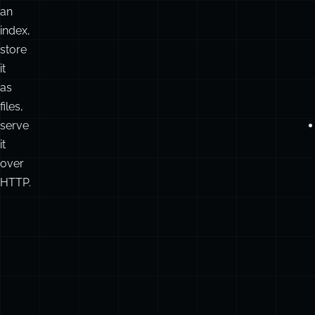
boring
जाँचें।
architecture
unusually
powerful:
build
an
index,
store
it
as
files,
serve
it
over
HTTP.