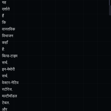
कार्यान्वयन
Static site search with Pagefind
ए
वाक्य‑रचना
म
उदाहरण
में
क
अंतर
यह
दर्शाते
हैं
कि
वास्तविक
विभाजन
कहाँ
है:
बिल्ड‑टाइम
सर्च,
इन‑मेमोरी
सर्च,