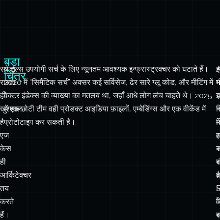
बड़ा
सस्ता
ये टूल्स उपयोगी सर्च के लिए न्यूनतम आवश्यक इन्फ्रास्ट्रक्चर को घटाते हैं।
चित्र
रास्ता
2020 में “सिमैंटिक सर्च” अक्सर कई सर्विसेज, ढेर सारे ग्लू कोड, और मीटिंग में
भ
ही
वेक्टर इंडेक्स की व्याख्या का मतलब था, जहाँ आधे लोग लंच चाहते थे। 2025
खुशहाल
में एक छोटी टीम वही प्रोडक्ट आइडिया फ़ाइलों, एम्बेडिंग्स और एक वीकेंड में
न
द
है।
प्रोटोटाइप कर सकती है।
क
में
एज
ह
आ
केस
स
ब