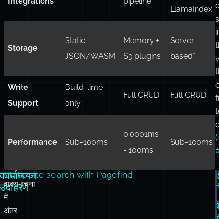
Vector
✅ Cosine
❌
✅ HNSW
n
Search
similarity
✅
d
AI/RAG
✅ Built-in
None
LangChain,
Integrations
pipeline
o
LlamaIndex
i
Static
Memory +
Server-
t
Storage
JSON/WASM
S3 plugins
based*
t
o
Write
Build-time
Full CRUD
Full CRUD
f
Support
only
t
0.0001ms
(
Performance
Sub-100ms
Sub-100ms
- 100ms