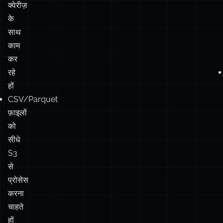
चाहिए
प
एनालिटिकल
वर्कलोड
क
और
प
जटिल
क्वेरीज़
के
साथ
काम
कर
रहे
हों
CSV/Parquet
फ़ाइलों
को
सीधे
S3