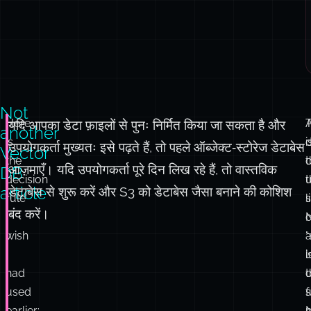
Not
Here
A
यदि आपका डेटा फ़ाइलों से पुनः निर्मित किया जा सकता है और
another
is
i
d
उपयोगकर्ता मुख्यतः इसे पढ़ते हैं, तो पहले ऑब्जेक्ट‑स्टोरेज डेटाबेस
Vector
the
t
आज़माएँ। यदि उपयोगकर्ता पूरे दिन लिख रहे हैं, तो वास्तविक
DB
decision
u
t
article
डेटाबेस से शुरू करें और S3 को डेटाबेस जैसा बनाने की कोशिश
rule
l
बंद करें।