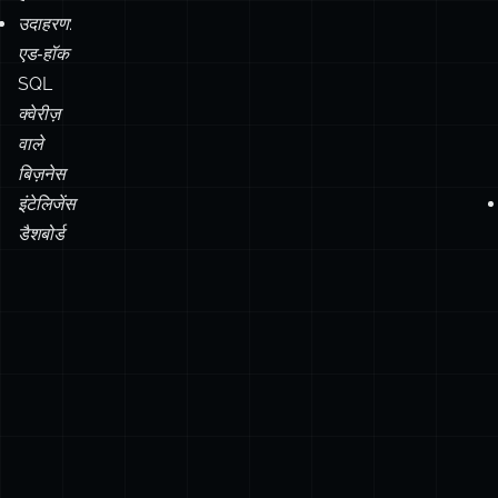
से
प्रोसेस
करना
चाहते
हों
उदाहरण:
एड‑हॉक
SQL
क्वेरीज़
वाले
बिज़नेस
इंटेलिजेंस
डैशबोर्ड