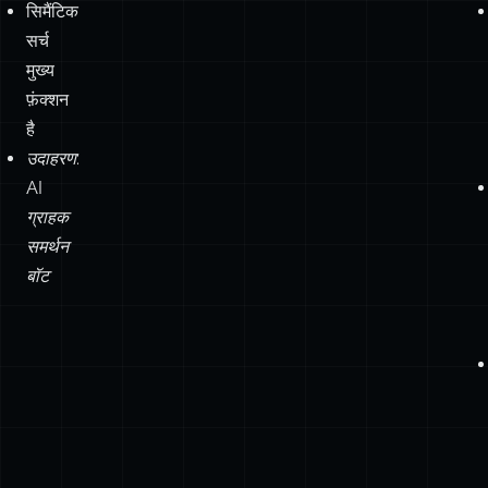
बनाते
हों
LangChain/LlamaIndex
इंटीग्रेशन
चाहिए
सिमैंटिक
सर्च
मुख्य
फ़ंक्शन
है
उदाहरण:
AI
ग्राहक
समर्थन
बॉट