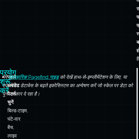
स
प
न
फ
अ
क
अ
न
उ
र
प
प
क
स
ह
र
ह
प्रयोग
मेरे
पहले
व्यावहारिक Pagefind गाइड
को देखें हाथ‑से‑इम्प्लीमेंटेशन के लिए, या
शुरू
एज‑नेटिव डेटाबेस के बढ़ते इकोसिस्टम का अन्वेषण करें जो स्केल पर डेटा को
अपडेट
करें
पुनः आकार दे रहा है।
पैटर्न