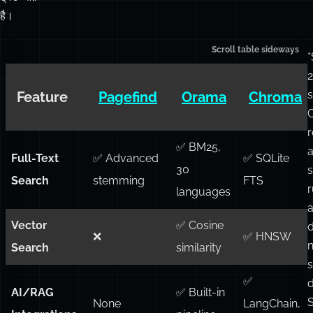
एक
पूरी‑तरह
से
वैध
ट्रेड‑ऑफ़
है।
s
Feature
Pagefind
Orama
Chroma
r
✅ BM25,
Full-Text
✅ Advanced
✅ SQLite
30
s
Search
stemming
FTS
languages