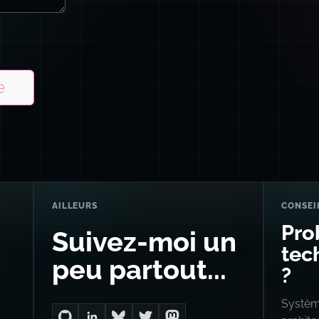
e
AILLEURS
CONSEI
Pro
Suivez-moi un
tech
peu partout...
?
Système