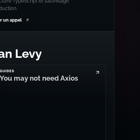
ecture TypeScript et sauvetage
duction.
r un appel
an Levy
GUIDES
You may not need Axios