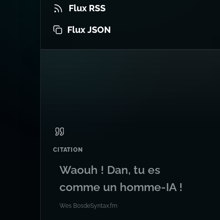
Flux RSS
Flux JSON
CITATION
Waouh ! Dan, tu es
comme un homme-IA !
Wes Bos
de
Syntax.fm