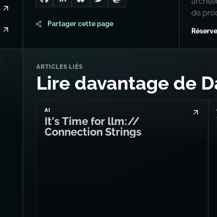
archit
Go to Dan's GitHub
Connect with me on LinkedIn
Follow me on Bluesky
Follow me on Twitter
Follow me on Mastodon
de pro
Partager cette page
Réserve
ARTICLES LIÉS
Lire davantage de D
AI
It's Time for llm://
Connection Strings