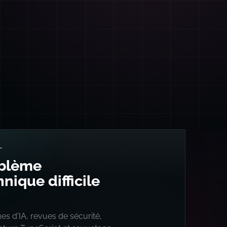
L
blème
nique difficile
s d'IA, revues de sécurité,