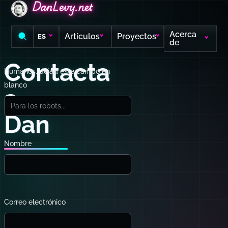
DanLevy.net
DanLevy.net
DanLevy.net
Acerca
Artículos
Proyectos
ES
de
Contacta
Humanos, dejad este campo en
blanco
a
Dan
Nombre
Correo electrónico