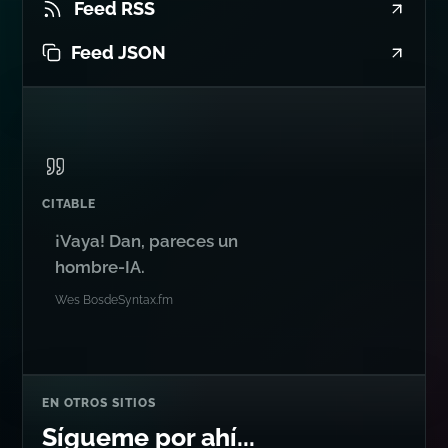
Feed RSS
Feed JSON
CITABLE
¡Vaya! Dan, pareces un
hombre-IA.
Wes Bos
de
Syntax.fm
EN OTROS SITIOS
Sígueme por ahí...