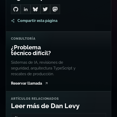
Go to Dan's GitHub
Connect with me on LinkedIn
Follow me on Bluesky
Follow me on Twitter
Follow me on Mastodon
Compartir esta página
CONSULTORÍA
¿Problema
técnico difícil?
Sistemas de IA, revisiones de
seguridad, arquitectura TypeScript y
rescates de producción.
Reservar llamada
ARTÍCULOS RELACIONADOS
Leer más de Dan Levy