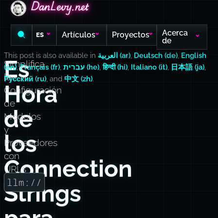
DanLevy.net
DanLevy.net
DanLevy.net
Acerca
Artículos
Proyectos
ES
de
This post is also available in
العربية (ar)
,
Deutsch (de)
,
English
Es
Simplifica
(en)
,
Français (fr)
,
עברית (he)
,
हिन्दी (hi)
,
Italiano (it)
,
日本語 (ja)
,
la
Русский (ru)
, and
中文 (zh)
.
Hora
Configuración
de
de
Modelos
y
los
Proveedores
con
Connection
URLs
llm://
Strings
para