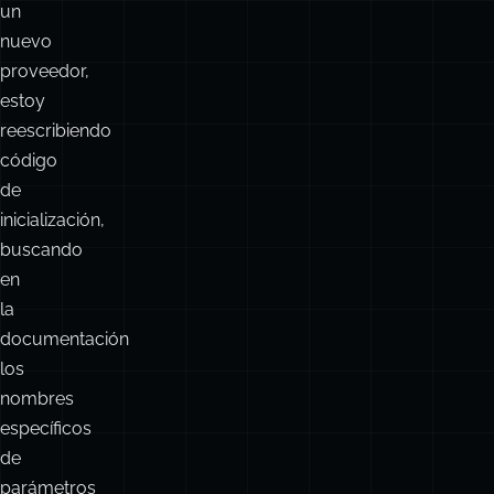
de
de
modelo
base
o
de
probar
datos?
un
nuevo
proveedor,
estoy
reescribiendo
código
de
inicialización,
buscando
en
la
documentación
los