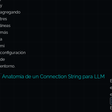
nombres
específicos
de
parámetros
y
agregando
tres
líneas
más
a
mi
configuración
de
entorno.
Anatomía de un Connection String para LLM
E