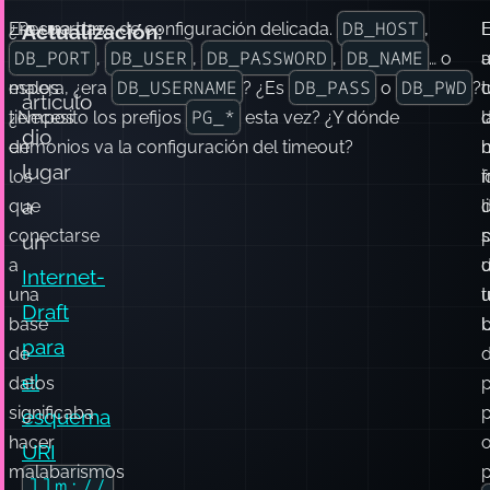
DB_HOST
¿Recuerdas
Era una torre de configuración delicada.
,
Actualización:
DB_PORT
DB_USER
DB_PASSWORD
DB_NAME
los
,
,
,
… o
a
Este
DB_USERNAME
DB_PASS
DB_PWD
malos
espera, ¿era
? ¿Es
o
?
c
artículo
PG_*
tiempos
¿Necesito los prefijos
esta vez? ¿Y dónde
l
dio
en
demonios va la configuración del timeout?
n
b
lugar
los
f
i
a
que
l
conectarse
un
a
Internet-
una
t
Draft
base
b
U
para
de
el