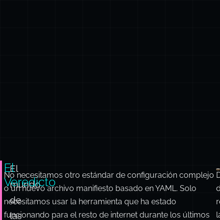
El
El