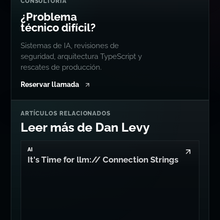
Go to Dan's GitHub
Connect with me on LinkedIn
Follow me on Bluesky
Follow me on Twitter
Follow me on Mastodon
Compartir esta página
CONSULTORÍA
¿Problema
técnico difícil?
Sistemas de IA, revisiones de
seguridad, arquitectura TypeScript y
rescates de producción.
Reservar llamada
ARTÍCULOS RELACIONADOS
Leer más de Dan Levy
AI
It's Time for llm:// Connection Strings