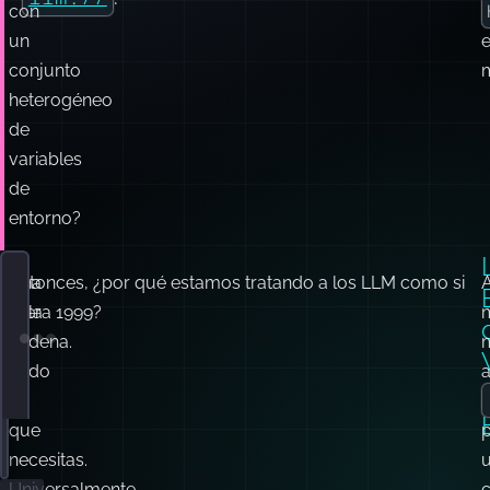
datos
significaba
esquema
hacer
o
URI
malabarismos
llm://
.
con
un
conjunto
heterogéneo
de
variables
de
entorno?
Una
Entonces, ¿por qué estamos tratando a los LLM como si
sola
fuera 1999?
cadena.
Terminal window
Todo
a