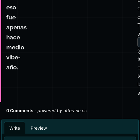
cronologías
de
n
IA,
eso
fue
d
apenas
a
hace
medio
(
vibe-
t
año.
c
t
l