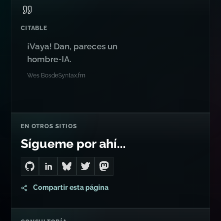
Feed JSON
CITABLE
¡Vaya! Dan, pareces un
hombre-IA.
Wes Bos
de
Syntax.fm
EN OTROS SITIOS
Sígueme por ahí...