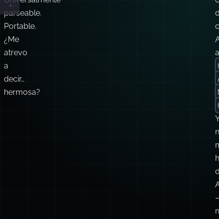
lo
que
postgres://user:pass@host:5432/dbname
necesitas.
Universalmente
parseable.
Portable.
c
¿Me
atrevo
a
decir…
hermosa?
n