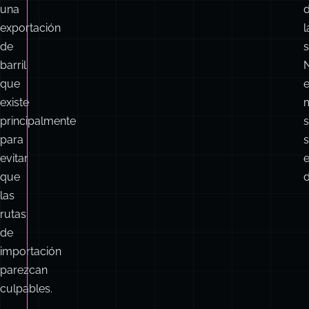
un
fixture
de
c
prueba
y
t
una
exportación
l
de
s
barril
que
e
existe
principalmente
s
para
evitar
que
d
las