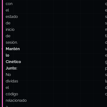
una
función
v
cada
j
uno
S
relacionada
con
el
e
estado
de
inicio
de
f
sesión.
Mantén
lo
Cinético
g
Junto: