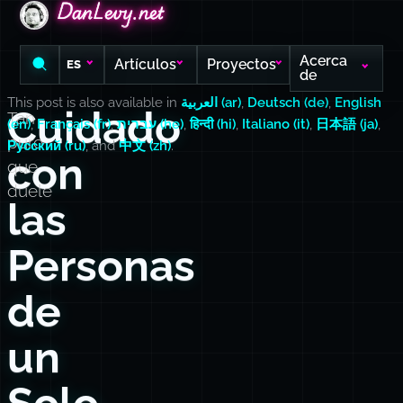
DanLevy.net
DanLevy.net
DanLevy.net
Acerca
Artículos
Proyectos
ES
de
This post is also available in
العربية (ar)
,
Deutsch (de)
,
English
Cuidado
Tan
(en)
,
Français (fr)
,
עברית (he)
,
हिन्दी (hi)
,
Italiano (it)
,
日本語 (ja)
,
puro
Русский (ru)
, and
中文 (zh)
.
con
que
duele
las
Personas
de
un
Solo