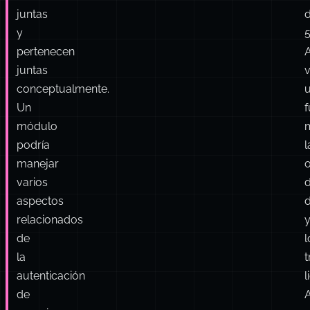
la
Átomos:
t
práctica:
Agrupa
cosas
l
que
cambian
l
juntas
y
5
pertenecen
juntas
conceptualmente.
Un
f
módulo
podría
l
manejar
varios
aspectos