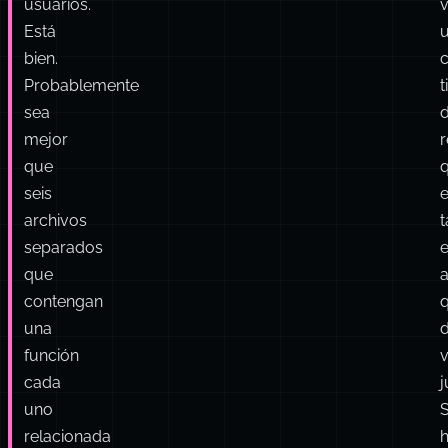
relacionados
de
l
la
autenticación
l
de
usuarios.
Está
bien.
c
Probablemente
t
sea
mejor
r
que
seis
e
archivos
t
separados
que
contengan