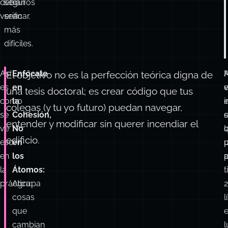
microscópicos
y
que
hace
se
que
suponía
los
que
cambios
debían
seguros
verificar.
sean
más
difíciles.
Así
Enfócate
El objetivo no es la perfección teórica digna de
es
en
una tesis doctoral; es crear código que tus
como
la
e
colegas (y tu yo futuro) puedan navegar,
se
Cohesión,
s
entender y modificar sin querer incendiar el
ve
No
l
edificio.
eso
en
en
los
a
p