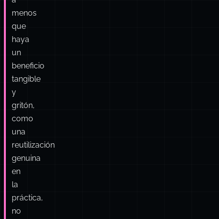
No
dividas
l
el
d
código
c
relacionado
a
menos
que
haya
un
beneficio
tangible
y
gritón,
como
una
reutilización