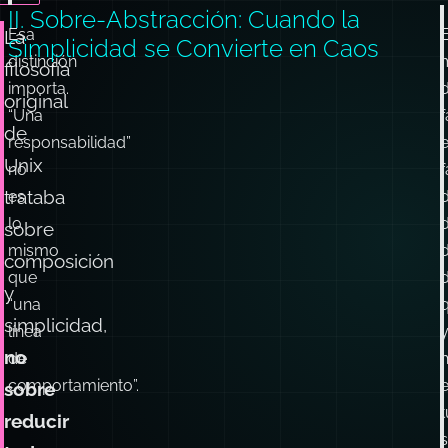
a
l
r
s
l
t
II. Sobre-Abstracción: Cuando la
Esa
E
La
Simplicidad se Convierte en Caos
distinción
filosofía
importa.
original
“Una
f
de
responsabilidad”
Unix
no
f
trataba
es
lo
d
sobre
mismo
composición
que
y
“una