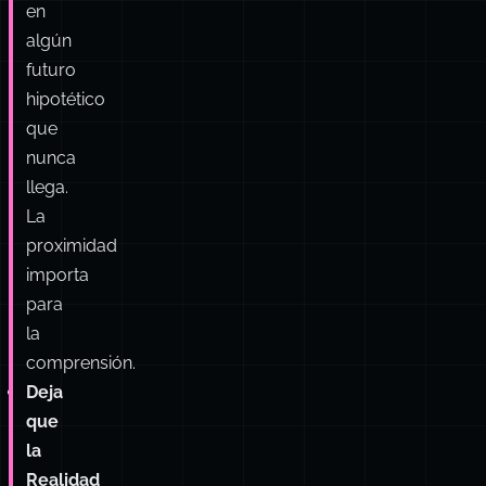
genuina
en
la
práctica
,
no
en
algún
futuro
hipotético
que
nunca
llega.
La
proximidad
importa
para
la