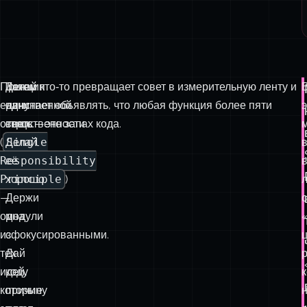
Принцип
Делай
Затем кто‑то превращает совет в измерительную ленту и
единственной
одну
начинает объявлять, что любая функция более пяти
э
ответственности
вещь.
строк — это запах кода.
(
Делай
Single
Responsibility
её
Principle
хорошо.
)
—
Держи
с