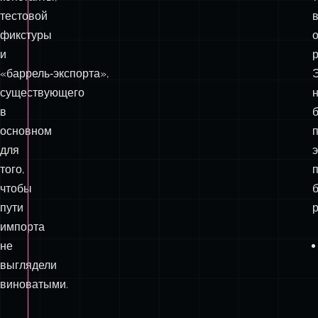
хука,
селектора,
действия,
редьюсера,
константы,
тестовой
фикстуры
о
и
«баррель‑экспорта»,
существующего
в
основном
для
э
того,
чтобы
пути