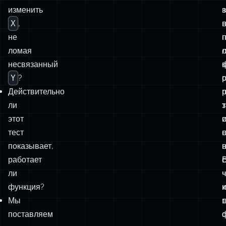
связному
определяется суждением того, кто им пользует.
быстро
и
сориентироваться?
с
поддерживаемому
Можем
коду
ли
ц
мы
изменить
X
,
не
ломая
несвязанный
Y
?
р
Действительно
ли
этот
с
тест
показывает,
в