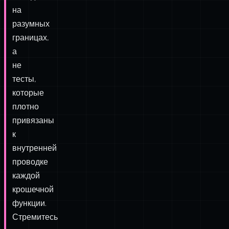
важно:
Пишите
тесты,
проверяющие
поведение
на
разумных
границах,
а
не
тесты,
которые
плотно
привязаны
к
внутренней