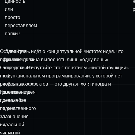
работает
ли
ч
ч
функция?
и
Мы
1
поставляем
с
ценность
или
р
просто
переставляем
папки?
Оставайтесь
¹
² Здесь речь идёт о концептуальной чистоте: идея, что
прагматичными.
Ирония
функция должна выполнять лишь «одну вещь»
Сосредоточьтесь
в
логически. Не путайте это с понятием «чистой функции»
на
том,
в функциональном программировании, у которой нет
результатах.
что
побочных эффектов — это другая, хотя иногда и
Не
достижение
смежная, идея.