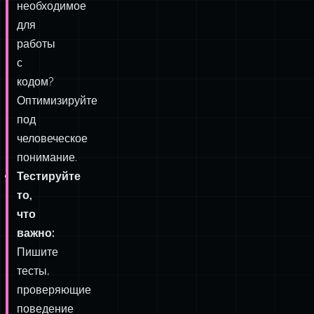
Какая
организация
минимизирует
умственное
жонглирование,
необходимое
для
работы
с
кодом?
Оптимизируйте
под
человеческое
понимание.
Тестируйте
то,
что