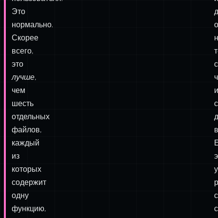
несколько
связанных
аспектов
аутентификации
б
пользователя.
Это
нормально.
о
Скорее
всего,
это
лучше
,
ч
чем
шесть
отдельных
файлов,
в
каждый