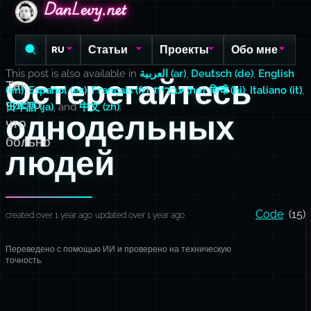
DanLevy.net
DanLevy.net
DanLevy.net
Статьи
Проекты
Обо мне
RU
This post is also available in
العربية (ar)
,
Deutsch (de)
,
English
Остерегайтесь
Так
(en)
,
Español (es)
,
Français (fr)
,
עברית (he)
,
हिन्दी (hi)
,
Italiano (it)
,
чисто,
日本語 (ja)
, and
中文 (zh)
.
однодельных
что
больно
людей
Code
(15)
created over 1 year ago
updated over 1 year ago
Переведено с помощью ИИ и проверено на техническую
точность.