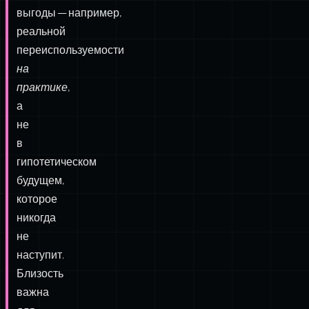
если
только
нет
очевидной,
ощутимой
выгоды — например,
реальной
переиспользуемости
на
практике
,
а
не
в
гипотетическом
будущем,
которое