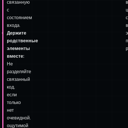
из
э
которых
содержит
одну
с
функцию,
связанную
с
состоянием
входа.
в
Держите
э
родственные
элементы
вместе:
Не
разделяйте
связанный
код,