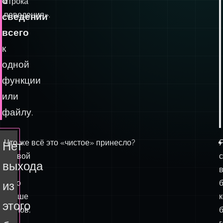
то
и
же
простой
,
самое,
а
что
не
«одна
о
строка
поведения».
сведении
всего
к
одной
функции
или
файлу.
В
Что же всё это «чистое» принесло?
Нет