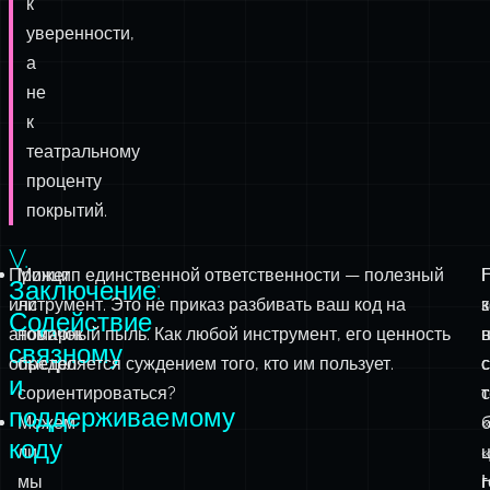
проводке
каждой
крошечной
функции.
Стремитесь
к
уверенности,
а
не
к
театральному
проценту
покрытий.
V.
Принцип единственной ответственности — полезный
Может
Заключение:
инструмент. Это не приказ разбивать ваш код на
ли
к
Содействие
атомарный пыль. Как любой инструмент, его ценность
новичок