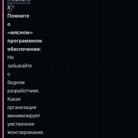
или
сложнее
понять
и
изменить
Feature
X
?
Помните
о
«мясном»
программном
обеспечении:
Не
забывайте
о
бедном
разработчике.