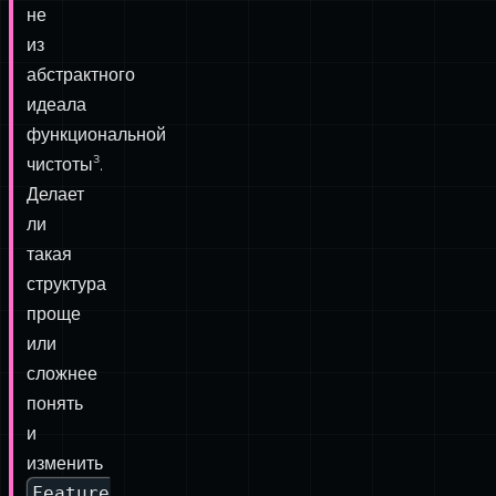
рабочих
процессов
вашего
приложения,
а
не
из
абстрактного
идеала
функциональной
чистоты³.
Делает
ли
такая
структура
проще