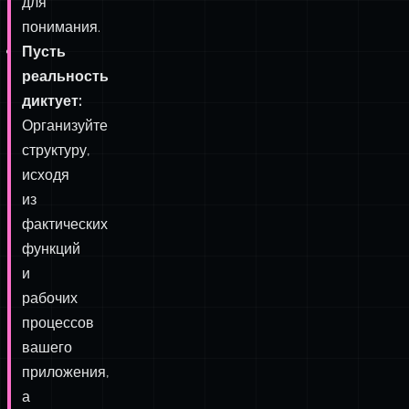
никогда
не
наступит.
Близость
важна
для
понимания.
Пусть
реальность
диктует:
Организуйте
структуру,
исходя
из
фактических
функций
и