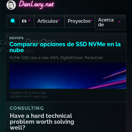
DanLevy.net
DanLevy.net
DanLevy.net
Acerca
Artículos
Proyectos
ES
de
4
DEVOPS
DevOps
Categoría
artículos
Comparar opciones de SSD NVMe en la
/
nube
encontrados
NVMe SSD cara a cara: AWS, DigitalOcean, Packet.net
created over 9 years ago
updated over 6 years ago
CONSULTING
Have a hard technical
problem worth solving
well?