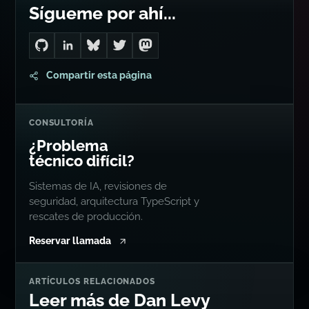
Sígueme por ahí...
Go to Dan's GitHub
Connect with me on LinkedIn
Follow me on Bluesky
Follow me on Twitter
Follow me on Mastodon
Compartir esta página
CONSULTORÍA
¿Problema
técnico difícil?
Sistemas de IA, revisiones de
seguridad, arquitectura TypeScript y
rescates de producción.
Reservar llamada
ARTÍCULOS RELACIONADOS
Leer más de Dan Levy