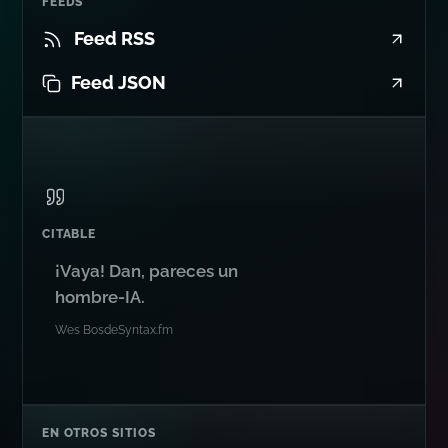
FEEDS
Feed RSS
Feed JSON
CITABLE
¡Vaya! Dan, pareces un
hombre-IA.
Wes Bos
de
Syntax.fm
EN OTROS SITIOS