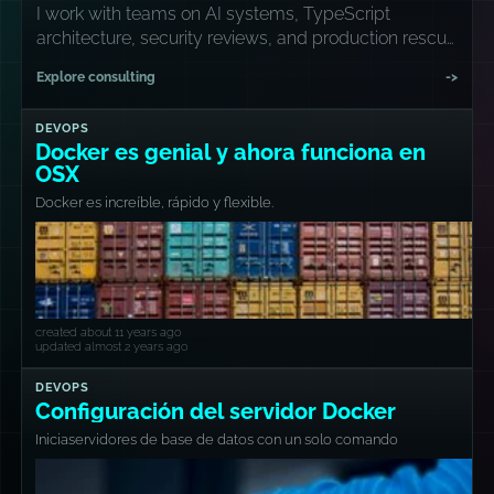
I work with teams on AI systems, TypeScript
architecture, security reviews, and production rescue
missions.
Explore consulting
->
DEVOPS
Docker es genial y ahora funciona en
OSX
Docker es increíble, rápido y flexible.
created about 11 years ago
updated almost 2 years ago
DEVOPS
Configuración del servidor Docker
Iniciaservidores de base de datos con un solo comando