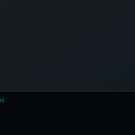
Añadir espacios hace que el shell interpret
comando como un programa a ejecutar, lo qu
deseas al establecer una varia
Además, Bash distingue mayúsculas y minúscu
son variables
Name
y
NAME
,
name
así
diferen
Finalmente, las variables no pueden cont
) en sus nombres. Usa
-
espacios ni guion
) o camelCase en su lugar.
_
guiones baj
es