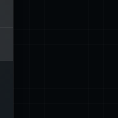
igno
ow
e
alor
ta:
ble.