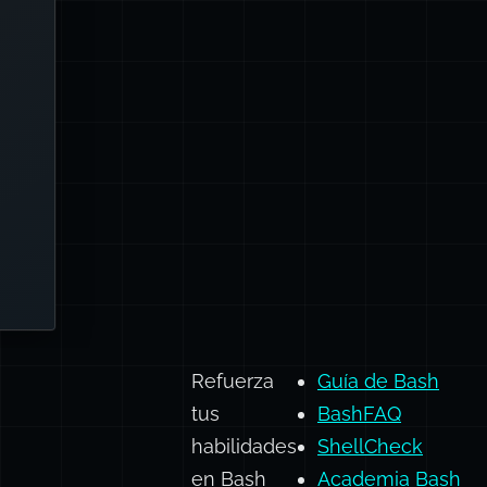
e el
e no
ble.
las,
 que
tes.
ener
es (
os (
Refuerza
Guía de Bash
tus
BashFAQ
habilidades
ShellCheck
en Bash
Academia Bash