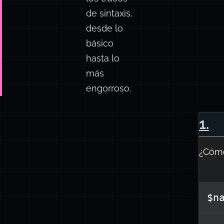
de sintaxis,
desde lo
básico
hasta lo
más
engorroso.
1
.
¿Cómo
$n