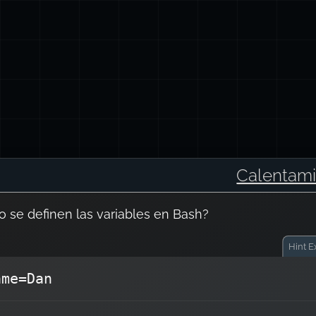
Calentami
 se definen las variables en Bash?
Hint
Ex
ame=Dan
En Bash, las variables se declaran sin espa