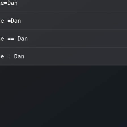
me=Dan
. Por ejemplo:
=
alrededor del s
me =Dan
Terminal wind
me == Dan
me : Dan
Alice
=
nam
.
name
a la variable
"Alice"
Esto asigna el v
o leer el valor
referenciar
se usa para
$name
No
de una varia