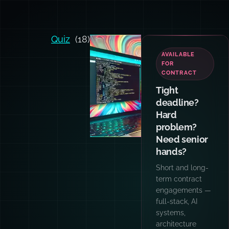
Quiz
(18)
AVAILABLE
FOR
CONTRACT
Tight
deadline?
Hard
problem?
Need senior
hands?
Short and long-
term contract
engagements —
full-stack, AI
systems,
architecture