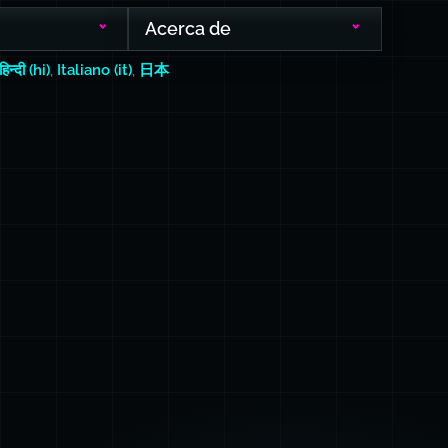
Acerca de
हिन्दी (hi)
,
Italiano (it)
,
日本