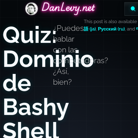
DanLevy.net
DanLevy.net
DanLevy.net
This post is also available
Quiz:
¿Puedes
語 (ja)
,
Русский (ru)
, and
hablar
Dominio
con las
computadoras?
¿Así,
de
bien?
Bashy
Shell