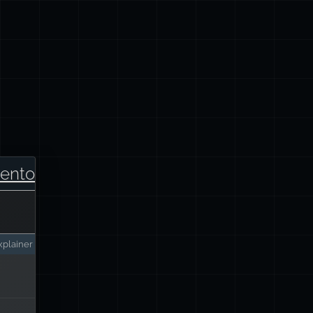
ento
plainer
cios