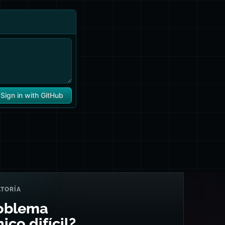
TORÍA
oblema
ico difícil?