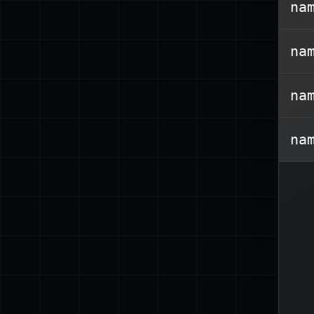
na
na
na
na