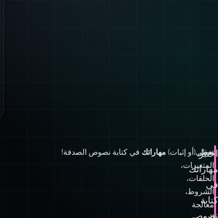
تغطي
صقل (أو إثبات)
مهاراتك
في كتابة نصوص الصدفة!
اختبر
المتغيرات،
مهاراتك
الحلقات،
في
الشروط،
كتابة
معالجة
نصوص
النصوص،