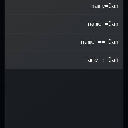
name=Dan
. على سبيل المثال:
=
مسافات حول علامة
name =Dan
Terminal window
name == Dan
name : Dan
Alice
=
name
.
name
للمتغير
"Alice"
هذا يعين القيمة
أو قراءة
للإشارة
يُستخدم
$name
ملاحظة:
قيمة المتغير.