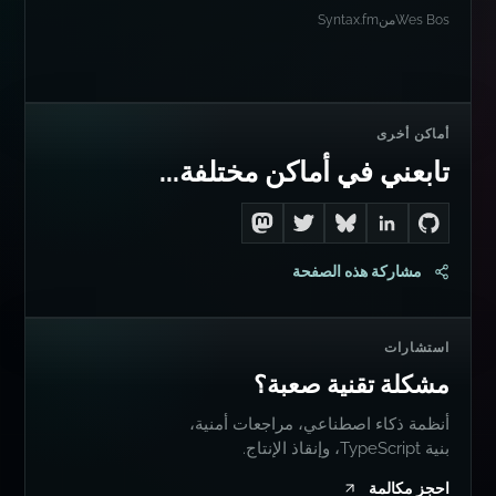
Wes Bos
من
Syntax.fm
أماكن أخرى
تابعني في أماكن مختلفة...
Follow me on Mastodon
Follow me on Twitter
Connect with me on LinkedIn
Follow me on Bluesky
Go to Dan's GitHub
مشاركة هذه الصفحة
استشارات
مشكلة تقنية صعبة؟
أنظمة ذكاء اصطناعي، مراجعات أمنية،
بنية TypeScript، وإنقاذ الإنتاج.
احجز مكالمة