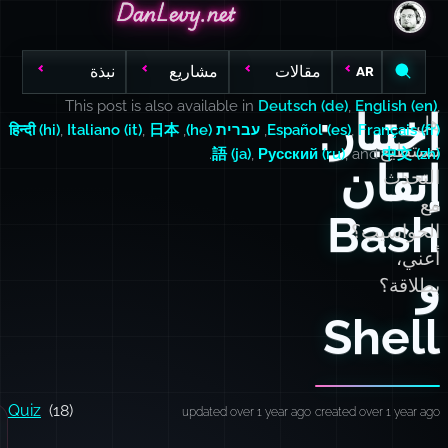
DanLevy.net
DanLevy.net
DanLevy.net
مقالات
مشاريع
نبذة
AR
This post is also available in
Deutsch (de)
,
English (en)
,
اختبار:
هل
Français (fr)
,
Español (es)
,
עברית (he)
,
日本
,
Italiano (it)
,
हिन्दी (hi)
تستطيع
.
語 (ja)
,
Русский (ru)
, and
中文 (zh)
إتقان
التحدث
مع
Bash
الحواسيب؟
أعني،
و
بطلاقة؟
Shell
Quiz
(18)
updated over 1 year ago
created over 1 year ago