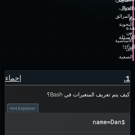
Bash
الدوال،
والمزالق
مع
النحوية
هذه
من
الأسئلة
الأساسية
الـ16!
إلى
الصعبة.
.
1
إحماء
كيف يتم تعريف المتغيرات في Bash؟
Hint
Explainer
$name=Dan
يتم إعلان المتغيرات في Bash بدون