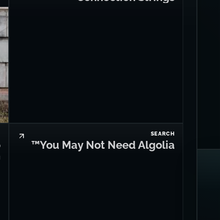
I
SEARCH
o
You May Not Need Algolia™
h