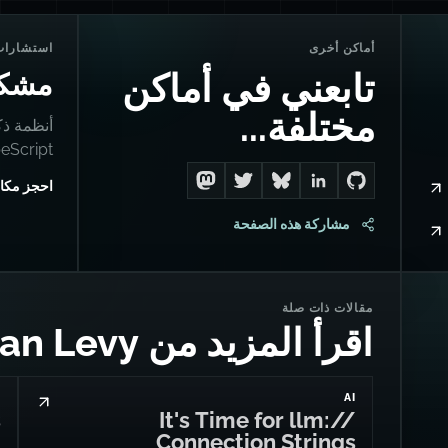
أماكن أخرى
استشارات
تابعني في أماكن
مشكل
مختلفة...
أنظمة ذك
TypeScript، وإنقاذ
احجز مكا
Follow me on Mastodon
Follow me on Twitter
Connect with me on LinkedIn
Follow me on Bluesky
Go to Dan's GitHub
مشاركة هذه الصفحة
مقالات ذات صلة
اقرأ المزيد من Dan Levy
S
AI
s
It's Time for llm://
Connection Strings