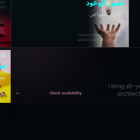
تصور الوعود
 ago
 ago
اخترق الحواجز...
created almost 8 years ago
updated almost 2 years ago
ES
تس
تسم
الك
I bring 18+ 
 ago
architec
->
Check availability
 ago