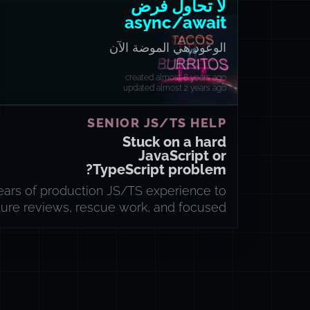
لا تحاول فرض
async/await
الوعود هي الموضة الآن
created almost 8 years ago
updated almost 2 years ago
SENIOR JS/TS HELP
Stuck on a hard
JavaScript or
TypeScript problem?
years of production JS/TS experience to
ture reviews, rescue work, and focused
implementation sprints.