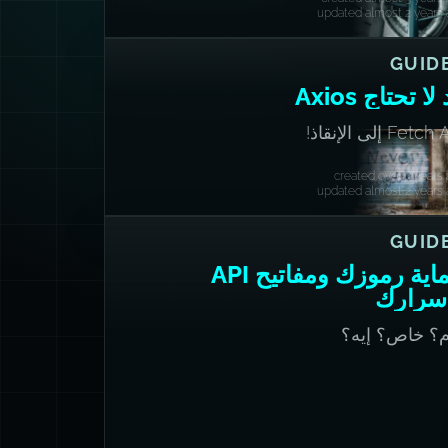
updated almost 2 years
GUID
لا تحتاج Axios
Fetc إلى الإنقاذ!
created over 7 years
updated almost 2 years
GUID
حماية رموزك ومفاتيح API
سرارك
م؟ خاص؟ إيه؟