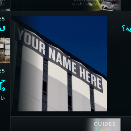
 ago
updated almost 2 years ago
ES
قد 
h API
 ago
 ago
ES
وأ
عا
GUIDES