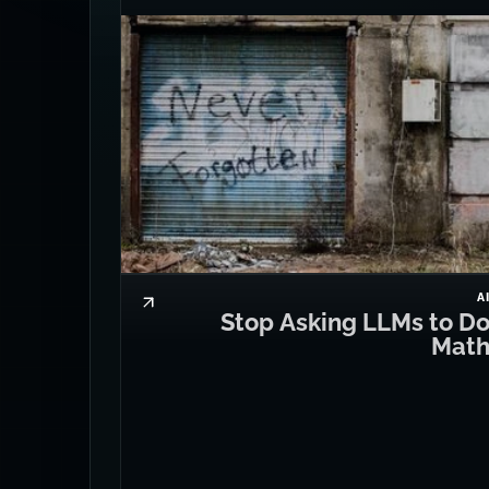
A
Stop Asking LLMs to D
Mat