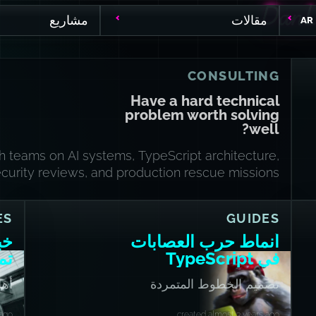
DanL
DanL
مقالات
مشاريع
AR
CONSULTING
Have a hard technical
problem worth solving
well?
th teams on AI systems, TypeScript architecture,
curity reviews, and production rescue missions.
ES
GUIDES
أنماط حرب العصابات
خب
في TypeScript
تم
تصميم الخطوط المتمردة
أهل
 ago
created almost 3 years ago