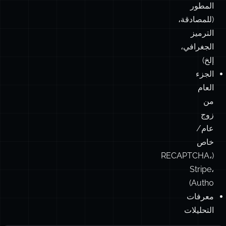
المطور
(للمصادقة،
الترميز
الجغرافي،
إلخ)
الجزء
العام
من
زوج
عام/
خاص
(RECAPTCHA،
Stripe،
Auth0)
معرفات
التحليلات