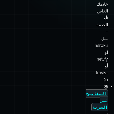
خادمك
الخاص
(أو
الخدمة
-
مثل
heroku
أو
netlify
أو
travis-
ci).
🌍
المفاتيح
غير
السرية