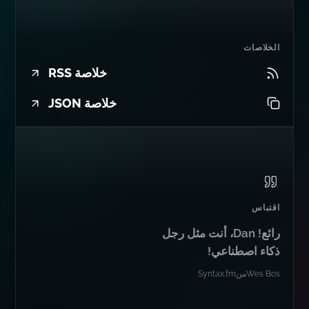
الخلاصات
خلاصة RSS
خلاصة JSON
اقتباس
رائع! Dan، أنت مثل رجل
ذكاء اصطناعي!
Wes Bos
من
Syntax.fm