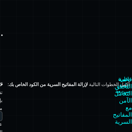
قائمة
نظرة
أكمل الخطوات التالية
لإزالة المفاتيح السرية من الكود الخاص بك:
لا
عامة
التحقق:
سريعة
تق
التعامل
الآمن
بإ
مع
م
المفاتيح
nv
السرية
ع