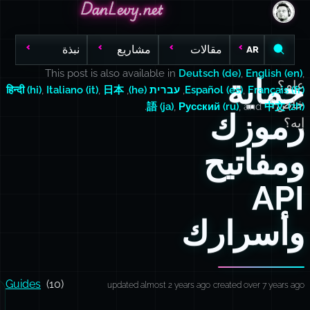
DanLevy.net
DanLevy.net
DanLevy.net
مقالات
مشاريع
نبذة
AR
This post is also available in
Deutsch (de)
,
English (en)
,
حماية
عام؟
Français (fr)
,
Español (es)
,
עברית (he)
,
日本
,
Italiano (it)
,
हिन्दी (hi)
خاص؟
.
語 (ja)
,
Русский (ru)
, and
中文 (zh)
رموزك
إيه؟
ومفاتيح
API
وأسرارك
Guides
(10)
updated almost 2 years ago
created over 7 years ago