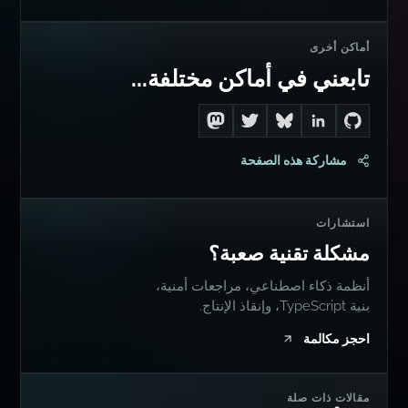
أماكن أخرى
تابعني في أماكن مختلفة...
Follow me on Mastodon
Follow me on Twitter
Connect with me on LinkedIn
Follow me on Bluesky
Go to Dan's GitHub
مشاركة هذه الصفحة
استشارات
مشكلة تقنية صعبة؟
أنظمة ذكاء اصطناعي، مراجعات أمنية،
بنية TypeScript، وإنقاذ الإنتاج.
احجز مكالمة
مقالات ذات صلة