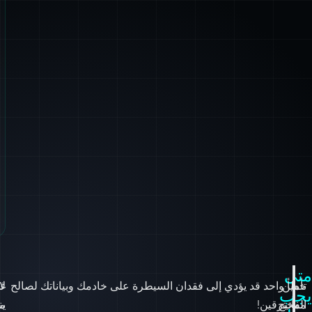
متى
تأمين
خطأ واحد قد يؤدي إلى فقدان السيطرة على خادمك وبياناتك لصالح
لا
غا
يجب
مفاتيح
المخترقين!
ما
ين