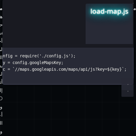
مثال:
مل
load-map.js
config.js
هن
حا
اس
أ
لم
config 
=
require
(
'
./config.js
module
'
);
.
exports
=
 {
ال
key 
=
 config.googleMapsKey;
googleMapsKey
:
'
123-abc
'
بع
src 
=
`//maps.googleapis.com/maps/api/js?key=
};
${
key
}
`
;
ل
أ
إل
D
وا
أع
ال
وإ