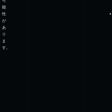
で
扱
す。
っ
て
い
る
可
能
性
が
あ
り
ま
す。