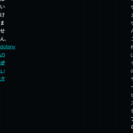
も
含
め
て
は
い
け
ま
せ
ん
。
dotenv
の
使
い
方