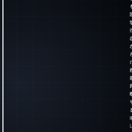
は？
要
で
す！