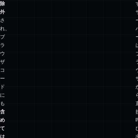
keys
は
Git
か
ら
除
外
さ
れ、
ブ
ラ
ウ
ザ
コ
ー
ド
に