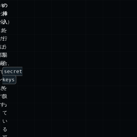
ぼ)
ロ
常
ー
に
ド、
プ
DB
ロ
行
キ
の
シ
挿
化
入
）
ま
を
た
行
は
う
隠
場
蔽
合、
す
secret
べ
keys
き
を