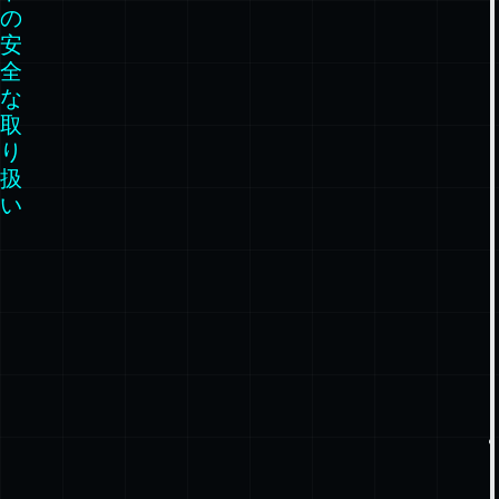
シ
ー
ク
レ
ッ
ト
の
安
全
な
取
り
扱
い