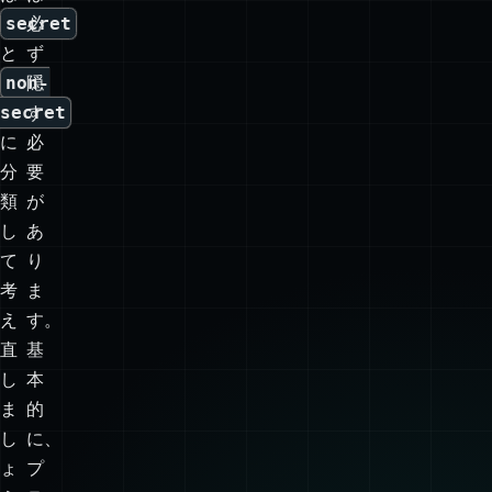

こ
🔒
こ
Secret
で
keys
は
は
secret
必
と
ず
non-
隠
secret
す
に
必
分
要
類
が
し
あ
て
り
考
ま
え
す。