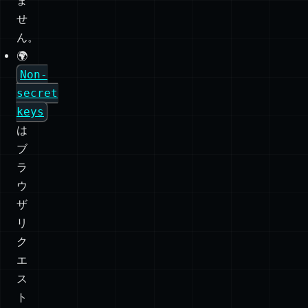
し
て
は
い
け
ま
せ
ん。
🌍
Non-
secret
keys
は
ブ
ラ
ウ
ザ