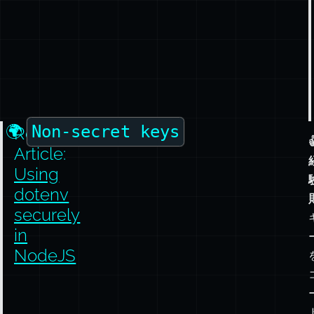
🌍
Non-secret keys
Related

Article:
Using
dotenv
securely