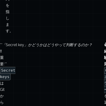
な
い
文
字
列
を
指
し
ま
す。
**
「Secret key」かどうかはどうやって判断するのか？

‼️
重
要:**
Secret