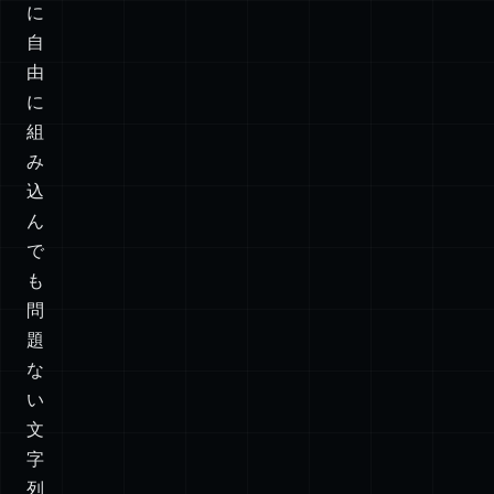
リ
ク
エ
ス
ト
に
自
由
に
組
み
込
ん
で
も
問
題