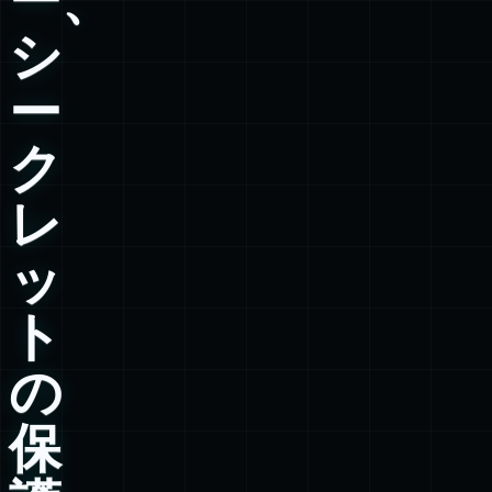
シ
ー
ク
レ
ッ
ト
の
保