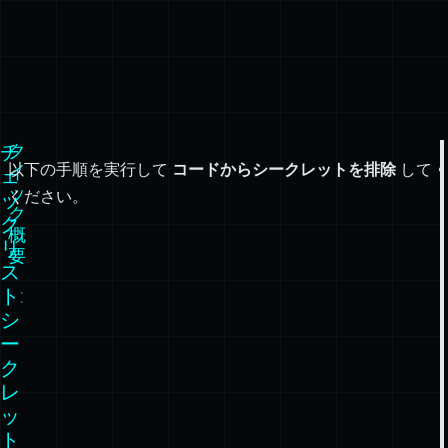
チ
ク
以下の手順を実行して
コードからシークレットを排除
して
イ
ェ
ッ
ください。
ッ
ク
ク
概
リ
要
ス
ト: