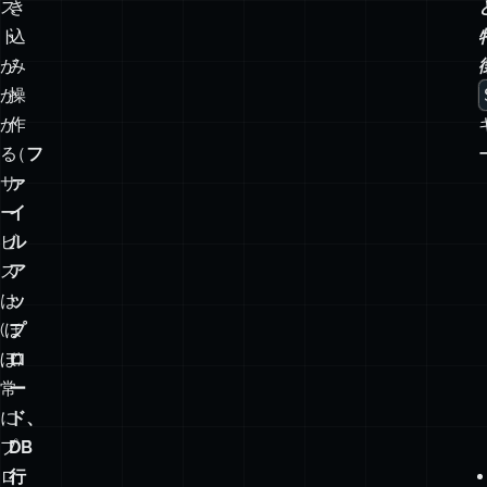
👍
👍
経
経
験
験
則:
則:
コ
書
ス
き
ト
込
が
み
か
操
か
作
る
（
フ
サ
ァ
ー
イ
ビ
ル
ス
ア
は
ッ
(ほ
プ