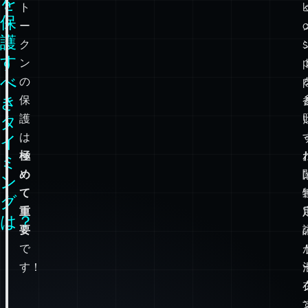
ト
たった一つのミスで、サーバーやデータの制御権がハッカー
API
ー
に奪われます！
キ
ク
ー
ン
や
を
ト
保
ー
c
護
ク
s
す
ン
p
べ
の
p
き
保
タ
護
は
イ
極
ミ
め
ン
て
グ
重