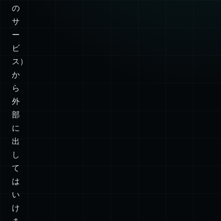
Heroku、
Netlify、
Travis‑CI
な
ど
の
サ
ー
ビ
ス）
か
ら
外
部
に
出