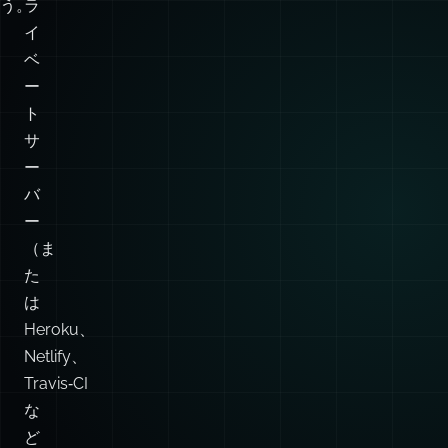
直
基
し
本
ま
的
し
に、
ょ
プ
う。
ラ
イ
ベ
ー
ト
サ
ー
バ
ー
（ま
た
は