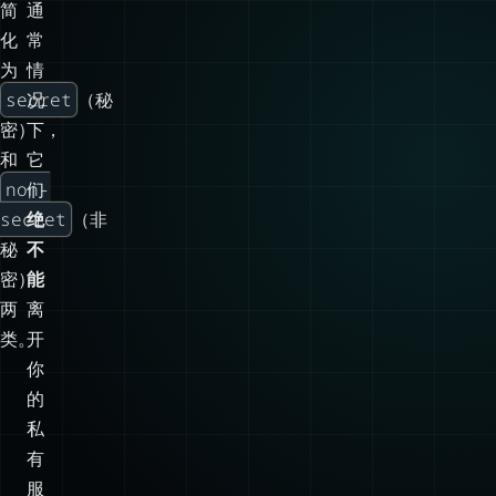
密）
下，
和
它
non-
们
secret
绝
（非
秘
不
密）
能
两
离
类。
开
你
的
私
有
服
务
器
（或