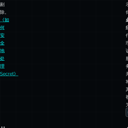
安
全
地
处
理
Secret》
👍
👍
经
经
验
验
法
法