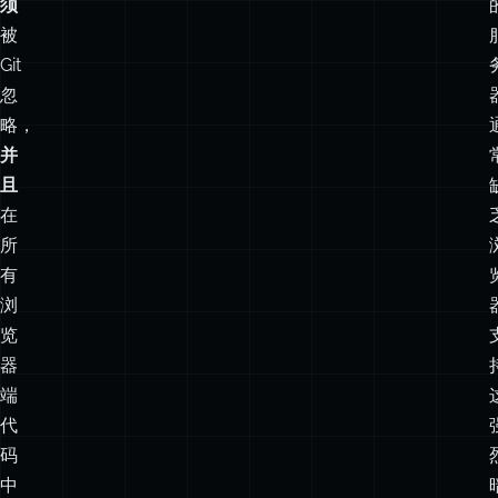
略，
并
且
在
所
有
浏
览
器
端
代
码
中
剔
除。
《如
何