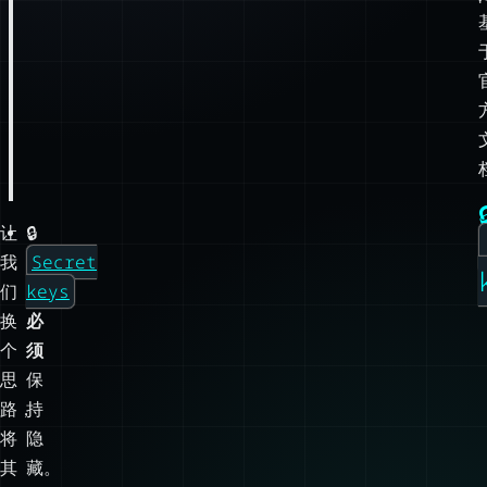

让
🔒
Secret
我
keys
们
换
必
个
须
思
保
路，
持
将
隐
其
藏。
简
通
化
常
为
情
secret
况
（秘