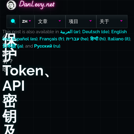
DanLevy.net
DanLevy.net
DanLevy.net
文章
项目
关于
ZH
This post is also available in
العربية (ar)
,
Deutsch (de)
,
English
保
公
(en)
,
Español (es)
,
Français (fr)
,
עברית (he)
,
हिन्दी (hi)
,
Italiano (it)
,
有？
日本語 (ja)
, and
Русский (ru)
.
护
私
有？
Token、
啥？
API
密
钥
及