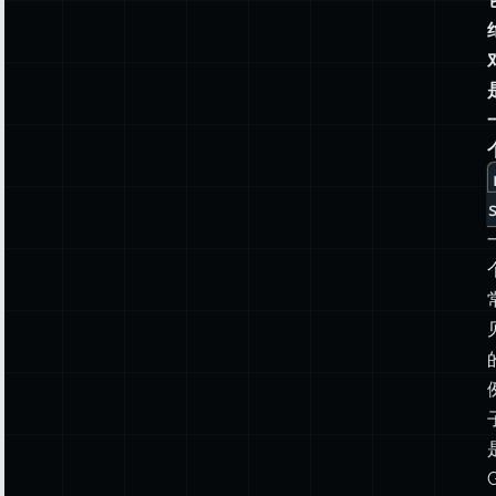
✅ 处理 Non-secrets：
用
短
例
期