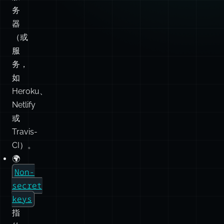
服
务，
如
Heroku、
Netlify
或
Travis-
CI）。
🌍
Non-
secret
keys
指
的
是
可
以