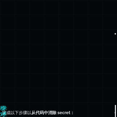
核
快
完成以下步骤以
从代码中消除 secret：
速
对
概
清
览
单：
安
全