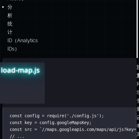
计
ID（Analytics
IDs）
示
config.js
load-map.js
例：
module
const
 config 
.
exports
=
=
require
 {
(
'
./config.js
'
);
const
googleMapsKey
 key 
=
 config.googleMapsKey;
:
'
123-abc
'
};
const
 src 
=
`//maps.googleapis.com/maps/api/js?key=
$
// ...