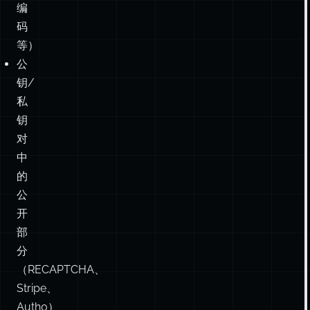
钥/
私
钥
对
中
的
公
开
部
分
（RECAPTCHA、
Stripe、
Auth0）
分
析
统