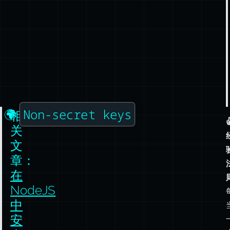
Non-secret keys
🌍
相

关
文
章：
在
NodeJS
中
安
全
地
使
用