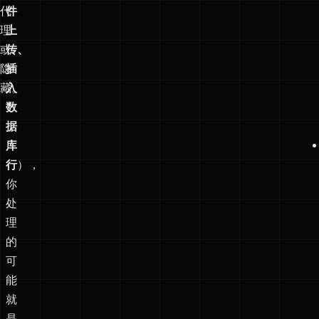
藏。
入
数
据
库
行
），
你
处
理
的
可
能
就
是
secret
keys
。