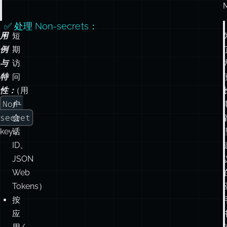
与
访
特
问
性：
（用
Non-
户
secret
会
keys
话
ID、
JSON
Web
Tokens）
按
应
用/
开
发
者