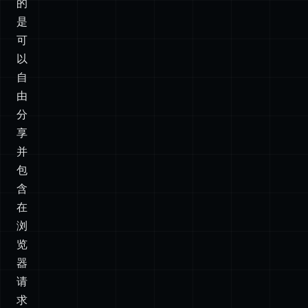
自
由
分
享
并
包
含
在
浏
览
器
请
求
中
的
字
符