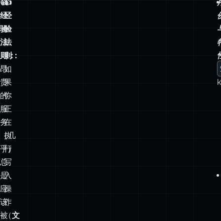
则：
则：
昂
如
贵
果
的
你
服
正
务
在
（几
执
乎）
行
总
写
是
入
应
操
该
作
被
（
文
代
件
理
上
或
传、
隐
插