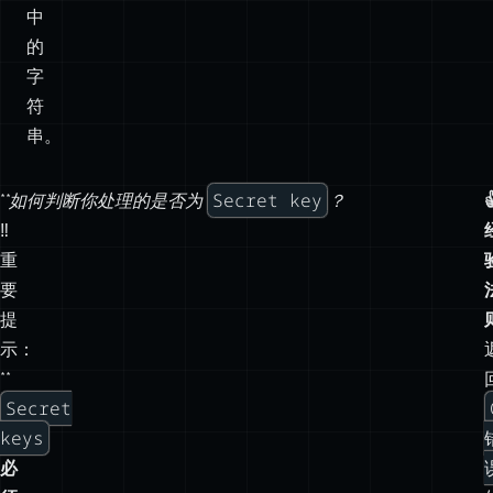
串。
Secret key
**
如何判断你处理的是否为
？

‼️
重
要
提
示：
**
Secret
keys
必
须
被
Git
忽