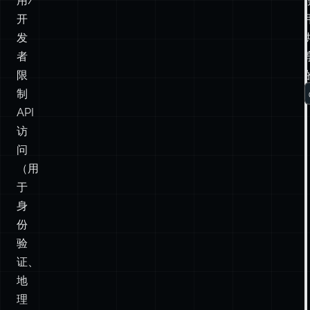
限
制
API
访
问
（用
于
身
份
验
证、
地
理
编
码
等）
公