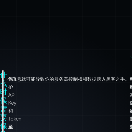
什
一个疏忽就可能导致你的服务器控制权和数据落入黑客之手。
保
么
护
时
API
候
Key
需
和
要
Token
保
至
护
关
你
重
的
要
！
Token？