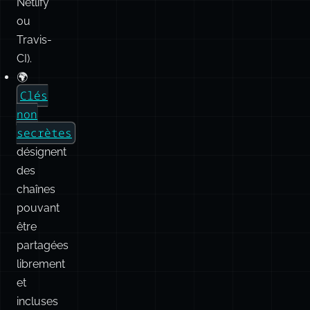
Netlify
ou
Travis-
CI).
🌍
Clés
non
secrètes
désignent
des
chaînes
pouvant
être
partagées
librement
et
incluses