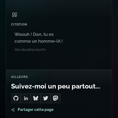
CITATION
Waouh ! Dan, tu es
comme un homme-IA !
Wes Bos
de
Syntax.fm
AILLEURS
Suivez-moi un peu partout...
Go to Dan's GitHub
Connect with me on LinkedIn
Follow me on Bluesky
Follow me on Twitter
Follow me on Mastodon
Partager cette page