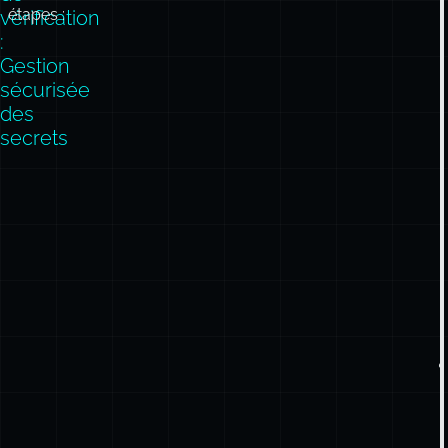
étapes :
vérification
:
Gestion
sécurisée
des
secrets