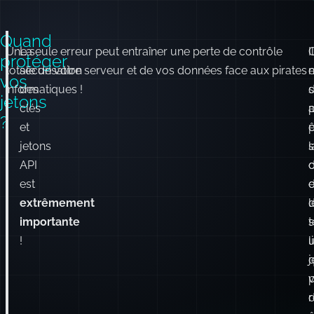
Quand
Une seule erreur peut entraîner une perte de contrôle
La
Il
protéger
totale de votre serveur et de vos données face aux pirates
sécurisation
e
vos
informatiques !
des
d
jetons
clés
?
et
ê
jetons
s
l
API
d
est
e
extrêmement
l
importante
s
!
l
j
p
d
r