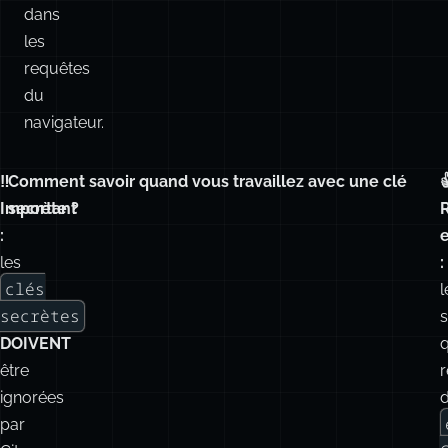
dans
les
requêtes
du
navigateur.
‼️
Comment savoir quand vous travaillez avec une clé

Important
secrète ?
:
les
:
clés
l
secrètes
DOIVENT
q
être
r
ignorées
par