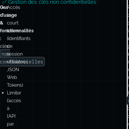
✅ Gestion des clés non confidentielles :
Cas
Accès
d’usage
à
c
&
court
p
fonctionnalités
terme
f
:
(identifiants
clés
de
g
non
session
confidentielles
utilisateur,
JSON
Web
Tokens)
Limiter
f
l’accès
à
l’API
par
v