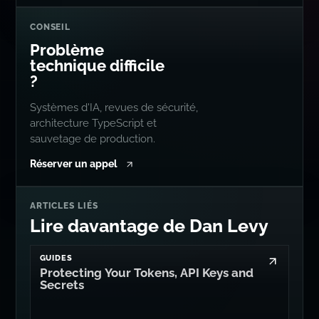
CONSEIL
Problème
technique difficile
?
Systèmes d'IA, revues de sécurité,
architecture TypeScript et
sauvetage de production.
Réserver un appel
ARTICLES LIÉS
Lire davantage de Dan Levy
GUIDES
Protecting Your Tokens, API Keys and
Secrets