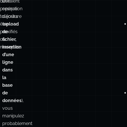
devraient
une
presque
opération
toujours
d’écriture
être
(
upload
proxifiés
de
ou
fichier,
masqués.
insertion
d’une
ligne
dans
la
base
de
données
),
vous
manipulez
probablement