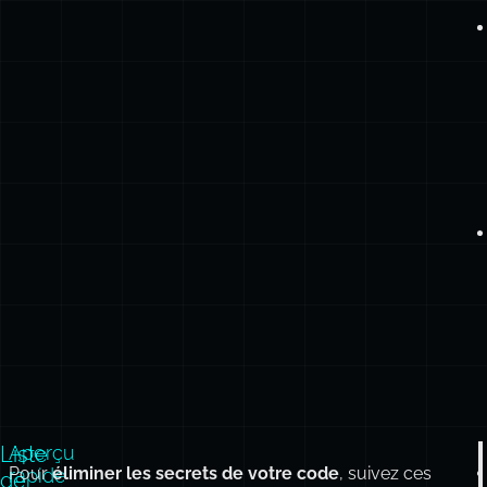
Liste
Aperçu
Pour
éliminer les secrets de votre code
, suivez ces
rapide
de