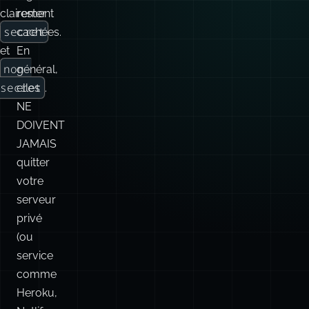
clairement
rester
secret
cachées.
et
En
non-
général,
secret
elles
.
NE
DOIVENT
JAMAIS
quitter
votre
serveur
privé
(ou
service
comme
Heroku,