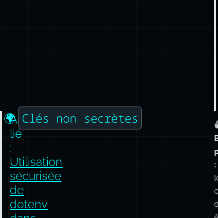
Clés non secrètes
🌍
Article

lié
:
Utilisation
:
sécurisée
l
de
c
dotenv
d
ê