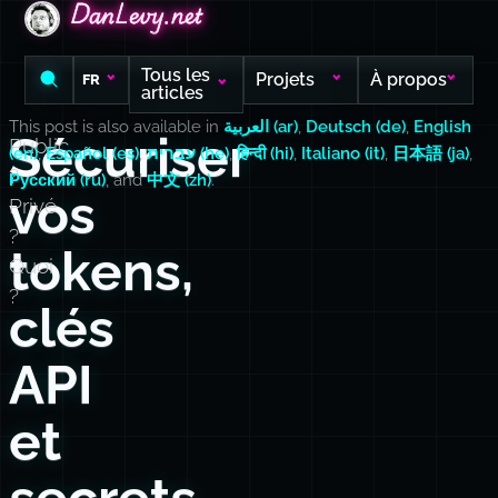
DanLevy.net
DanLevy.net
DanLevy.net
Tous les
Projets
À propos
FR
articles
This post is also available in
العربية (ar)
,
Deutsch (de)
,
English
Sécuriser
Public
(en)
,
Español (es)
,
עברית (he)
,
हिन्दी (hi)
,
Italiano (it)
,
日本語 (ja)
,
?
Русский (ru)
, and
中文 (zh)
.
vos
Privé
?
tokens,
Quoi
?
clés
API
et
secrets