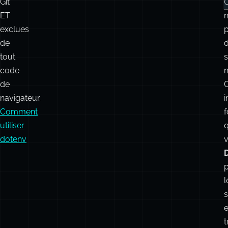
Git
ET
n
exclues
de
tout
code
n
de
navigateur.
i
Comment
utiliser
dotenv
p
l
s
t