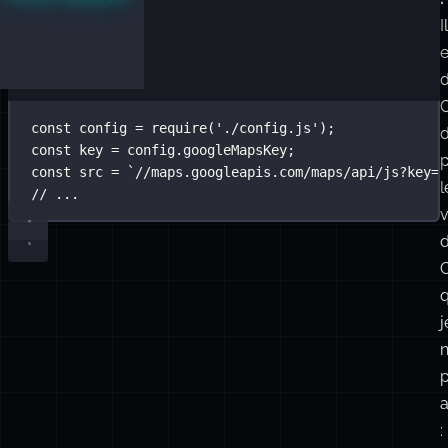
Il
e
d
module
const
 config 
.
exports
=
=
require
 {
(
'
./config.js
'
);
d
const
googleMapsKey
 key 
=
 config.googleMapsKey;
:
'
123-abc
'
};
const
 src 
=
`//maps.googleapis.com/maps/api/js?key=
$
l
// ...
v
d
C
j
n
: