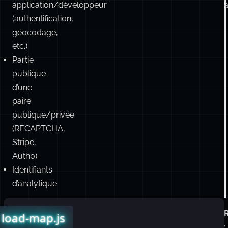
application/développeur
a
(authentification,
géocodage,
etc.)
Partie
publique
d’une
paire
publique/privée
(RECAPTCHA,
Stripe,
Auth0)
Identifiants
d’analytique
Exemple
config.js
load-map.js
:
: