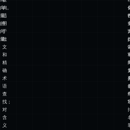
到
用
最
于
接
关
近
键
查
词
询
查
向
询。
量
适
的
用
向
于
量。
散
文
和
精
确
术
语