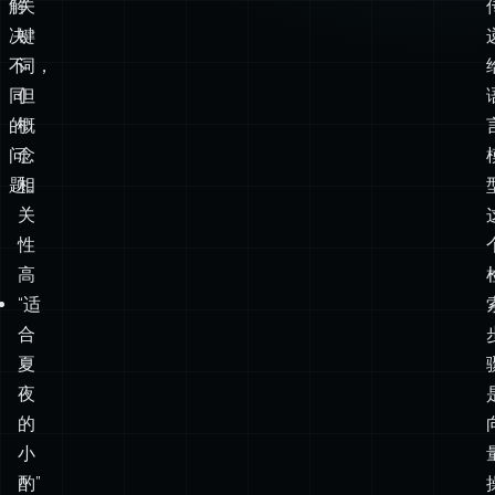
互
没
换
有
——
重
它
叠
们
的
解
关
决
键
不
词，
同
但
的
概
问
念
题。
相
关
性
高
“适
合