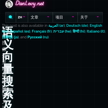
DanLevy.net
DanLevy.net
DanLevy.net
文章
项目
关于
ZH
This post is also available in
العربية (ar)
,
Deutsch (de)
,
English
语
完
(en)
,
Español (es)
,
Français (fr)
,
עברית (he)
,
हिन्दी (hi)
,
Italiano (it)
,
整
日本語 (ja)
, and
Русский (ru)
.
义
搜
索
向
全
景：
量
精
确、
搜
模
糊、
索
语
义、
及
混