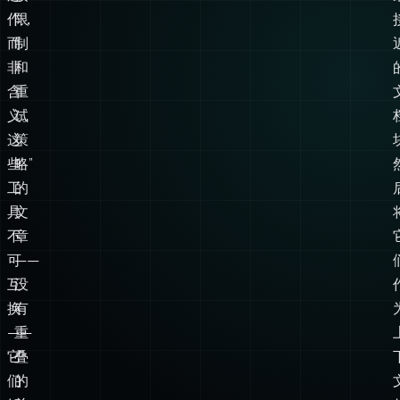
词
为
和
“设
字
置
符
连
运
接
作，
限
而
制
非
和
含
重
义。
试
这
策
些
略”
工
的
具
文
不
章
可
——