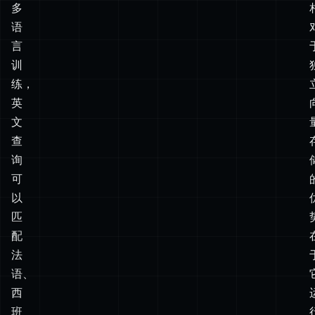
入
模
型
经
过
多
语
言
训
练，
英
文
查
询
可
以
匹