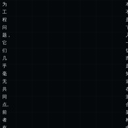
为
搜
索，
但
作
为
工
程
问
题，
它
们
几
乎
毫
无