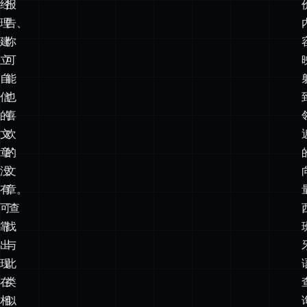
什
单、
么。
重
“关
复
于
的
新
bug
经
报
理
告、
建
你
立
可
自
能
信
也
的
喜
文
欢
章”
的
没
文
有
章。
可
“查