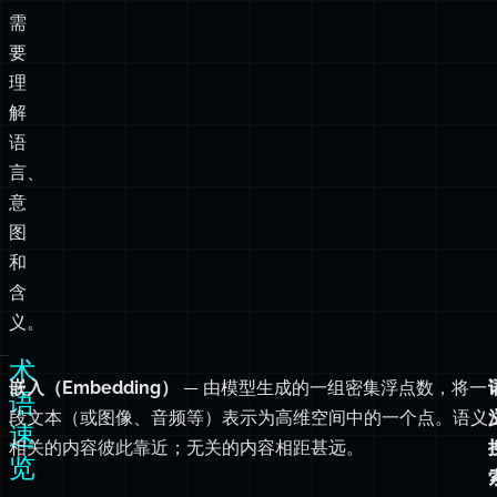
关
性
——
并
且
需
要
理
解
语
言、
意
图
和
含
义。