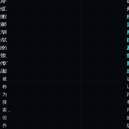
搜
“查
索
找
也
关
不
于
是
新
其
手
他
工
搜
程
索
师
方
调
式
试
的
的
替
文
代
章”
品。
都
被
称