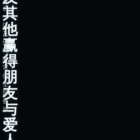
其
合
——
他
以
及
赢
何
时
得
将
它
朋
们
全
友
部
叠
与
加。
爱