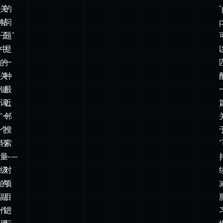
靠
找
出
与
现
此
在
类
相
似
关
的
“
帖
问
子
题”
中
是
的
一
关
种
键
最
词。
近
“一
邻
个
搜
轻
索