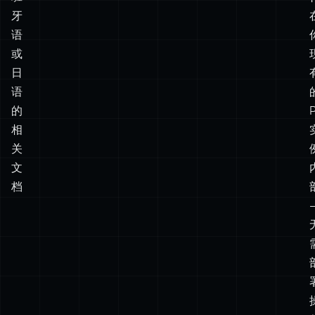
配
法
语、
西
班
牙
语
或
日
语
的
相
关
文
档