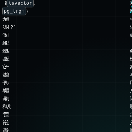
词
“如
法
何
搜
配
索
置
（
请
tsvector
、
pg_trgm
求
）
无
超
法
时？”
做
可
到
以
这
匹
些。
配
它
一
基
篇
于
标
单
题