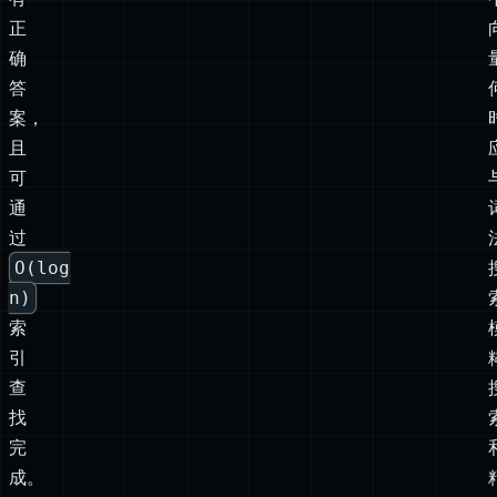
共
同
点。
前
者
有
正
确
答
案，
且
可
通
过
O(log
n)
索