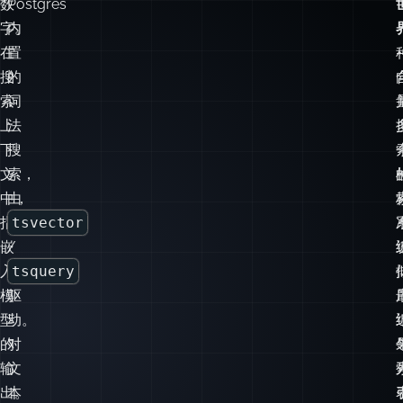
量
文
用）。根据词频与词在整个语料库中的稀有程度加权评分。优
（Vector）
搜
于原始关键词匹配，但仍属词法搜索。
—
索
一
（FTS）
组
—
数
Postgres
字。
内
在
置
搜
的
索
词
上
法
下
搜
文
索，
中，
由
指
tsvector
嵌
/
入
tsquery