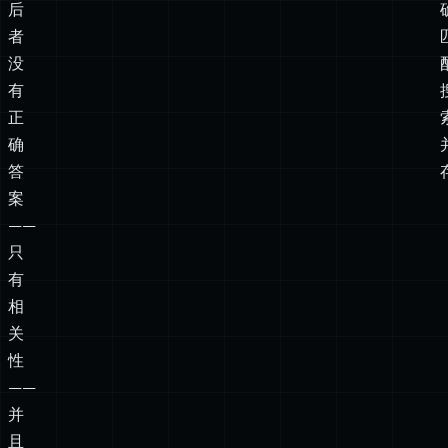
引
查
找
完
成。
后
者
没
有
正
确
答
案
——
只
有
相