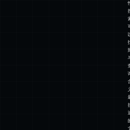
的
实
际
作
用