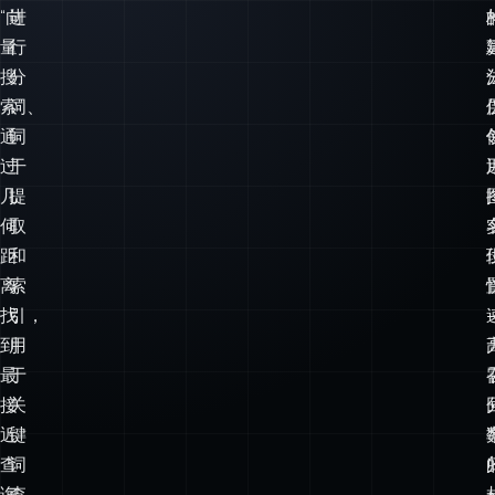
模
驱
型
动。
的
对
输
文
出。
本
“向
进
量
行
搜
分
索”
词、
通
词
过
干
几
提
何
取
距
和
离
索
找
引，