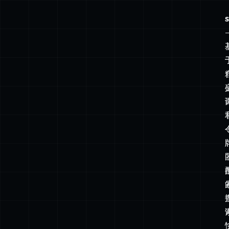
术
嵌入（Embedding）
— 由模型生成的一组密集浮点数，将一
语
段文本（或图像、音频等）表示为高维空间中的一个点。语义
速
相关的内容彼此靠近；无关的内容相距甚远。
览