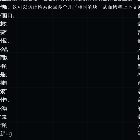
用
查
语义去重。
在为 RAG 或搜索索引内容之前，你通常需要识别
户
找
语料库中的近似重复项——多次修订的文章、重复提交的支持
描
相
工单、重叠严重的知识库条目。对文档进行嵌入，并通过余弦
述
似
相似度阈值过滤，在它们污染索引之前标记或合并近似重复
他
项。
项。这可以防止检索返回多个几乎相同的块，从而稀释上下文
们
相
窗口。
想
关
要
产
什
品、
么，
相
而
似
不
的
是
支
搜
持
索
工