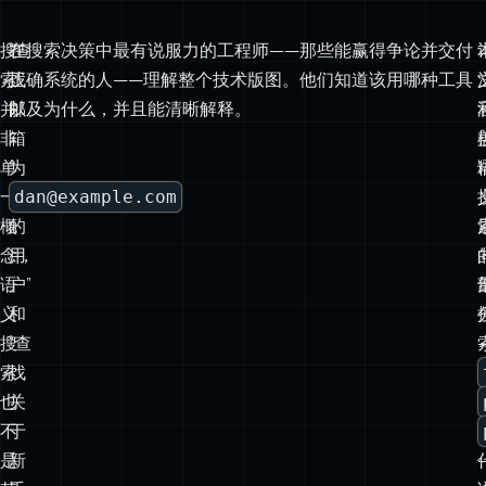
搜
“查
在搜索决策中最有说服力的工程师——那些能赢得争论并交付
索
找
正确系统的人——理解整个技术版图。他们知道该用哪种工具
并
邮
以及为什么，并且能清晰解释。
非
箱
单
为
一
dan@example.com
概
的
念，
用
语
户”
义
和