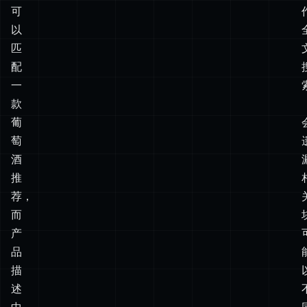
夏
夜
的
小
酌”
可
以
匹
配
一
款
葡
萄
酒
推
荐，