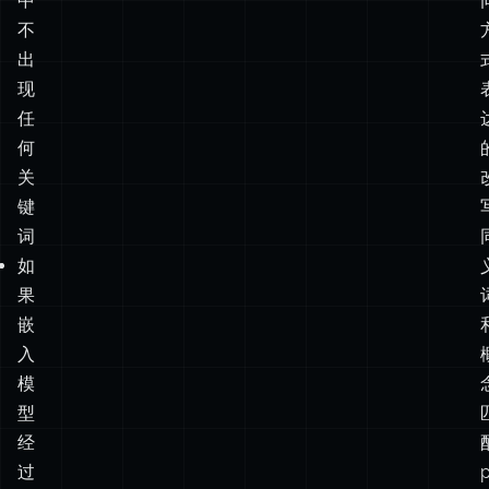
而
产
品
描
述
中
不
出
现
任
何
关
键
词
如
果
嵌