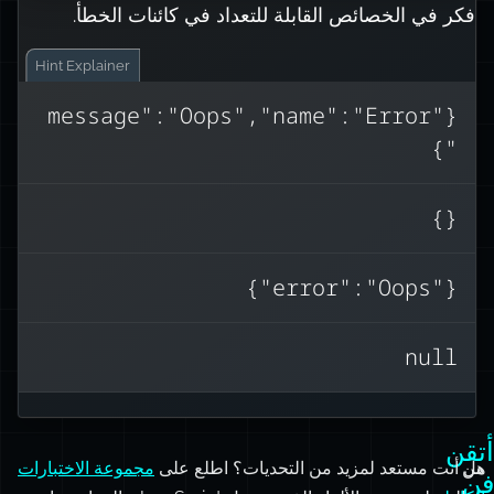
فكر في الخصائص القابلة للتعداد في كائنات الخطأ.
Hint
Explainer
{"message":"Oops","name":"Error
"}
كائنات الخطأ تحتوي على خصائص غير قابلة
stack
name
message
)، لذا
,
,
للتعداد (
{}
JSON.stringify()
{}
.
يُرجع
فإن
هذا خطأ شائع عند إرسال الأخطاء في
{"error":"Oops"}
استجابات API. استخدم
JSON.stringify(error,
Object.getOwnPropertyNames(error))
null
أو أنشئ كائنًا عاديًا بدلاً من ذلك.
أتقن
من
هل أنت مستعد لمزيد من التحديات؟ اطلع على
مجموعة الاختبارات
فن