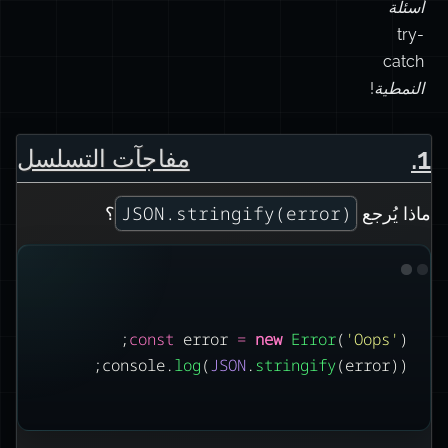
أسئلة
try-
catch
النمطية!
.
1
مفاجآت التسلسل
JSON.stringify(error)
ماذا يُرجع
؟
const
 error 
=
new
Error
(
'
Oops
'
);
console.
log
(
JSON
.
stringify
(error));