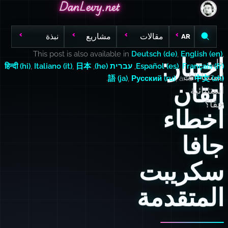
DanLevy.net
DanLevy.net
DanLevy.net
مقالات
مشاريع
نبذة
AR
This post is also available in
Deutsch (de)
,
English (en)
,
اختبار:
هل
Français (fr)
,
Español (es)
,
עברית (he)
,
日本
,
Italiano (it)
,
हिन्दी (hi)
استثناءاتك
.
語 (ja)
,
Русский (ru)
, and
中文 (zh)
إتقان
استثنائية
حقًا؟
أخطاء
جافا
سكريبت
المتقدمة