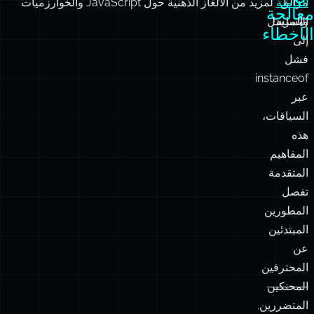
مزالق
الكاملة
لمزيد من الألغاز الذهنية حول JavaScript والخوارزميات
معالجة
والمزيد!
التسلسل
الأخطاء
إلى
فشل
instanceof
عبر
السياقات،
هذه
المفاهيم
المتقدمة
تفصل
المطورين
المبتدئين
عن
المحترفين
المحنكين
المتضررين.