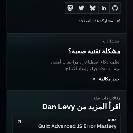
Follow me on Mastodon
Follow me on Twitter
Connect with me on LinkedIn
Follow me on Bluesky
Go to Dan's GitHub
مشاركة هذه الصفحة
استشارات
مشكلة تقنية صعبة؟
أنظمة ذكاء اصطناعي، مراجعات أمنية،
بنية TypeScript، وإنقاذ الإنتاج.
احجز مكالمة
مقالات ذات صلة
اقرأ المزيد من Dan Levy
QUIZ
Quiz: Advanced JS Error Mastery