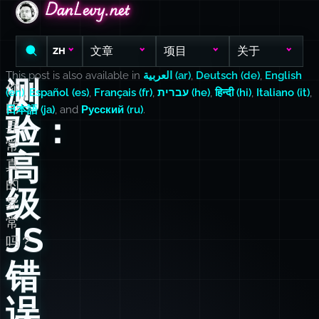
DanLevy.net
DanLevy.net
DanLevy.net
文章
项目
关于
ZH
This post is also available in
العربية (ar)
,
Deutsch (de)
,
English
测
你
(en)
,
Español (es)
,
Français (fr)
,
עברית (he)
,
हिन्दी (hi)
,
Italiano (it)
,
的
日本語 (ja)
, and
Русский (ru)
.
验：
异
常
高
真
的
级
异
常
JS
吗？
错
误