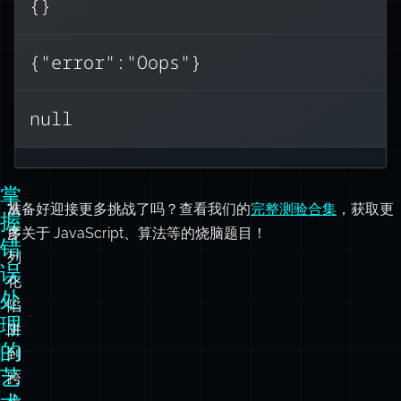
{}
{}
JSON.stringify()
。这
返回
此
是在 API 响应中发送错误时常见的陷
{"error":"Oops"}
阱。请改用
JSON.stringify(error,
Object.getOwnPropertyNames(error))
null
或创建一个普通对象。
掌
从
准备好迎接更多挑战了吗？查看我们的
完整测验合集
，获取更
握
序
多关于 JavaScript、算法等的烧脑题目！
错
列
误
化
处
陷
理
阱
的
到
艺
跨