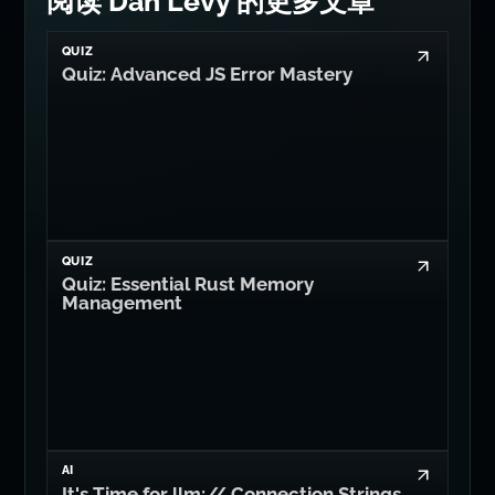
阅读 Dan Levy 的更多文章
QUIZ
Quiz: Advanced JS Error Mastery
QUIZ
Quiz: Essential Rust Memory
Management
AI
It's Time for llm:// Connection Strings