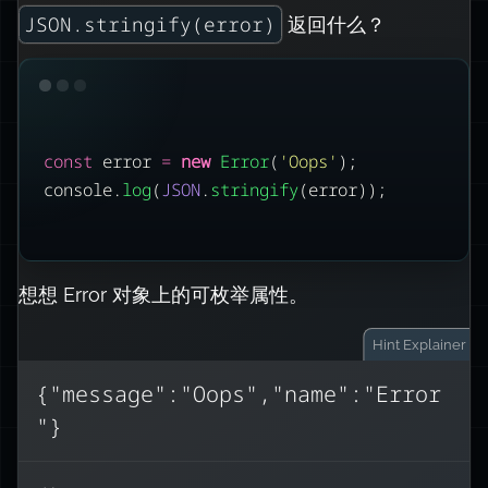
JSON.stringify(error)
返回什么？
const
 error 
=
new
Error
(
'
Oops
'
);
console.
log
(
JSON
.
stringify
(error));
想想 Error 对象上的可枚举属性。
Hint
Explainer
{"message":"Oops","name":"Error
"}
Error 对象具有不可枚举的属性
stack
name
message
），因
、
、
（