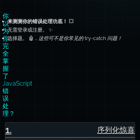
你
来测测你的错误处理功底！
💥
以
无需登录或注册。 ✨
为
你
选择题。 🤖 …
这些可不是你常见的 try-catch 问题！
完
全
掌
握
了
JavaScript
错
误
处
理？
1
.
序列化惊喜