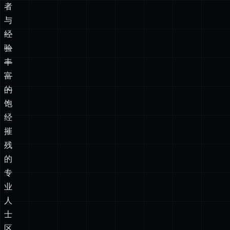
者
与
经
验
丰
富
的
饱
经
摧
残
的
专
业
人
士
区