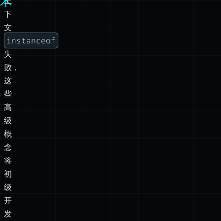
术
上
下
文
instanceof
失
败，
这
些
高
级
概
念
将
初
级
开
发