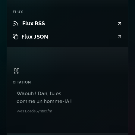
FLUX
Flux RSS
Flux JSON
CITATION
Waouh ! Dan, tu es
comme un homme-IA !
Wes Bos
de
Syntax.fm