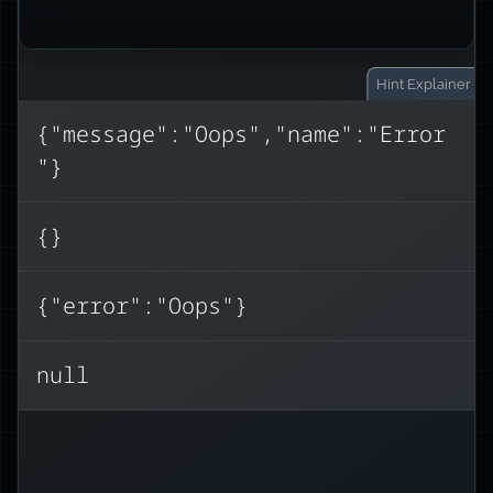
Hint
Explainer
{"message":"Oops","name":"Error
"}
Les objets Error possèdent des
propriétés non‑énumérables
{}
stack
name
message
), donc
,
,
(
{}
JSON.stringify()
.
renvoie
{"error":"Oops"}
C’est un piège fréquent lorsqu’on
envoie des erreurs dans les réponses
d’API. Utilisez
null
JSON.stringify(error,
Object.getOwnPropertyNames(error))
ou créez un objet simple à la place.