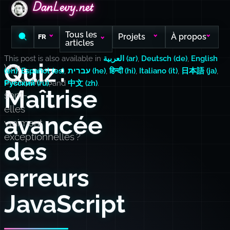
DanLevy.net
DanLevy.net
DanLevy.net
Tous les
Projets
À propos
FR
articles
This post is also available in
العربية (ar)
,
Deutsch (de)
,
English
Quiz :
Vos
(en)
,
Español (es)
,
עברית (he)
,
हिन्दी (hi)
,
Italiano (it)
,
日本語 (ja)
,
exceptions
Русский (ru)
, and
中文 (zh)
.
Maîtrise
sont-
elles
avancée
vraiment
exceptionnelles ?
des
erreurs
JavaScript