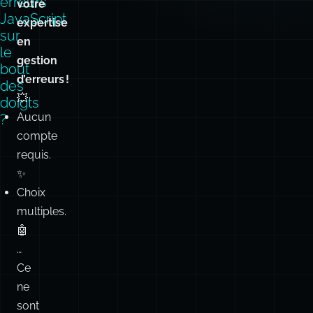
erreurs
votre
JavaScript
expertise
sur
en
le
gestion
bout
d’erreurs !
des
💥
doigts
Aucun
?
compte
requis.
✨
Choix
multiples.
🤖
…
Ce
ne
sont