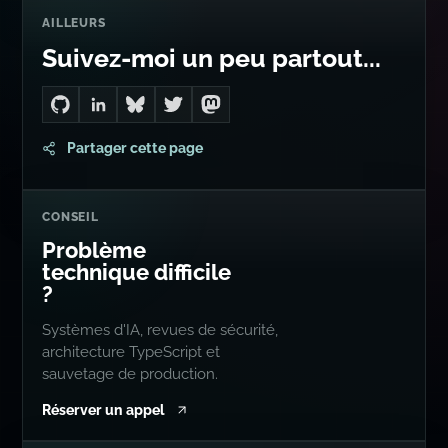
AILLEURS
Suivez-moi un peu partout...
Go to Dan's GitHub
Connect with me on LinkedIn
Follow me on Bluesky
Follow me on Twitter
Follow me on Mastodon
Partager cette page
CONSEIL
Problème
technique difficile
?
Systèmes d'IA, revues de sécurité,
architecture TypeScript et
sauvetage de production.
Réserver un appel