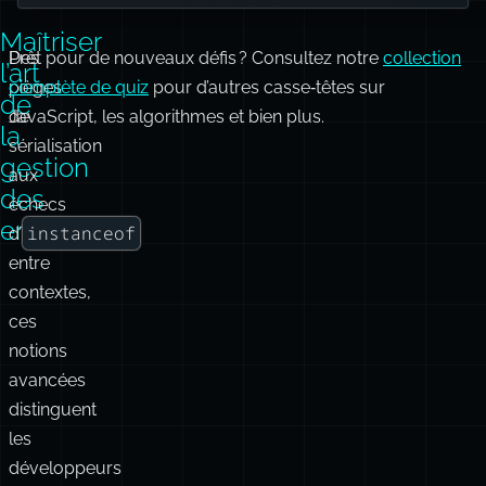
Maîtriser
Des
Prêt pour de nouveaux défis ? Consultez notre
collection
l’art
pièges
complète de quiz
pour d’autres casse‑têtes sur
de
de
JavaScript, les algorithmes et bien plus.
la
sérialisation
gestion
aux
des
échecs
erreurs
instanceof
d’
entre
contextes,
ces
notions
avancées
distinguent
les
développeurs