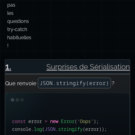
pas
les
questions
try‑catch
habituelles
!
1
.
Surprises de Sérialisation
JSON.stringify(error)
Que renvoie
?
const
 error 
=
new
Error
(
'
Oops
'
);
console.
log
(
JSON
.
stringify
(error));