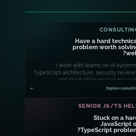
CONSULTIN
Have a hard technic
problem worth solvin
wel
I work with teams on AI system
TypeScript architecture, security review
and production rescue mission
->
Explore consulti
SENIOR JS/TS HEL
Stuck on a ha
JavaScript 
TypeScript proble