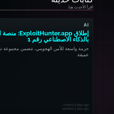
اقرأ الأحدث هنا.
AI
إطلاق xploitHunter.app
بالذكاء الاصطناعي رقم 1
حزمة واسعة للأمن الهجومي، تتضمن مجموعة تق
عميقة.
created 4 days ago
updated 3 days ago