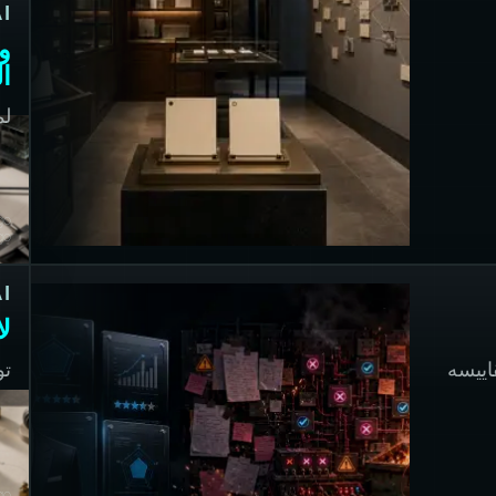
AI
و
ال
ب
ال
go
go
AI
ل
اييسه
تو
جد
go