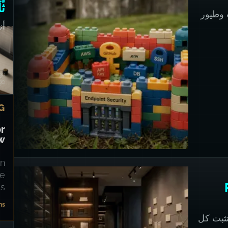
ث
 وطيور
ا
أن
go
go
G
or
w?
on
ge
P
s.
ns
تثبت كل