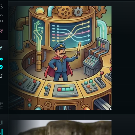
TS
s,
on
s.
ty
Y
م
و
كي
عل
(VPS)
go
go
AI
إي