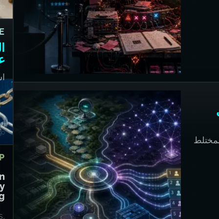
go
E
ال
ع
اس
go
go
لمختلط
P
n
ay
g?
s,