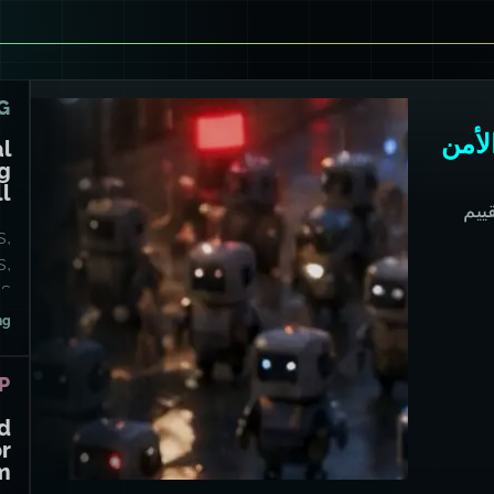
G
E: منصة الأمن
al
g
l?
ييم
s,
s,
s.
ng
P
rd
or
m?