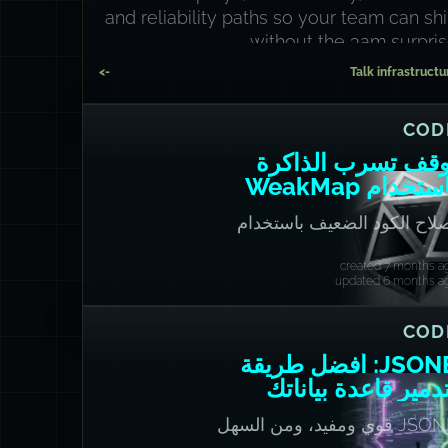
and reliability paths so your team can sh
without the 3am surpris
->
Talk infrastructu
COD
وقف تسرب الذاكرة
ستخدام WeakMap
لاح الكود الضعيف باستخدام
مراجع الضعيفة!
created 7 months a
updated 6 months a
COD
JSONB: أفضل طريقة
دمير قاعدة بياناتك
JSONB قوي ومفيد، ومن السهل