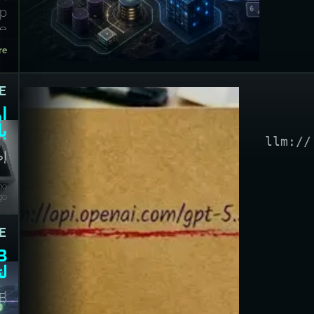
ip
e.
re
E
أ
با
llm://
إص
ال
go
go
E
لت