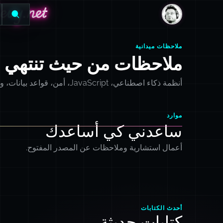
evy.net
evy.net
DanLevy.net
ملاحظات ميدانية
ملاحظات من حيث تنتهي ال
أنظمة ذكاء اصطناعي، JavaScript، أمن، قواعد بيانات، وإصلاحات أخطاء تستحق التذكر.
موارد
ساعدني كي أساعدك
أعمال استشارية وملاحظات عن المصدر المفتوح.
أحدث الكتابات
كتابات حديثة