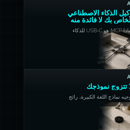
كيل الذكاء الاصطناعي
خاص بك لا فائدة منه
دون هذا
لماذا MCP هو USB‑C للذكاء
اصطناعي.
created 7 months a
updated 6 months a
ا تتزوج نموذجك
جيه نماذج اللغة الكبيرة، رائج
اً الآن
created 7 months a