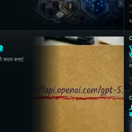
a
w
T
है
र
ो सरल बनाएं
क
ठ
c
u
ब
J