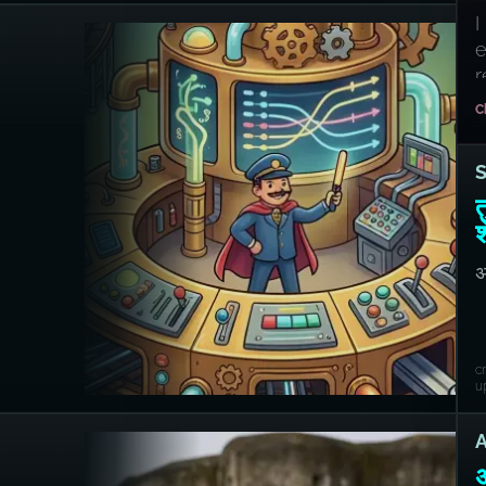
I
e
r
s
C
त
श
अ
O
स
c
u
A
अ