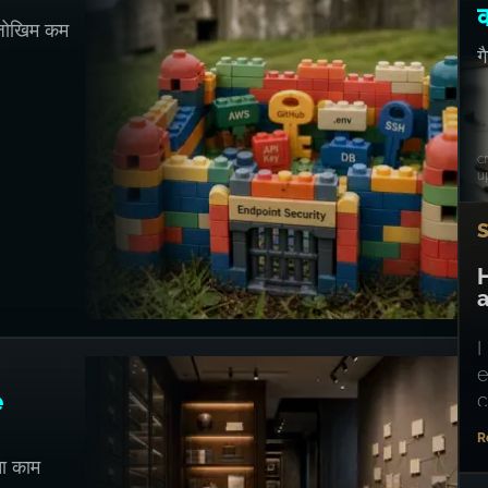
क
 जोखिम कम
उ
ग
प
c
u
H
a
I
e
e
c
R
ना काम