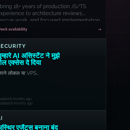
 bring 18+ years of production JS/TS
xperience to architecture reviews,
escue work, and focused implementation
prints.
heck availability
->
SECURITY
ुम्हारे AI असिस्टेंट ने मुझे
ेल एक्सेस दे दिया
पने लोकल या VPS
penClaw/Moltbot सेटअप को
ुरक्षित कैसे करें
reated 6 months ago
pdated 6 months ago
I
स्थिर एजेंट्स बनाना बंद