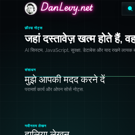
DanLevy.net
DanLevy.net
DanLevy.net
फ़ील्ड नोट्स
जहां दस्तावेज़ खत्म होते हैं, व
AI सिस्टम, JavaScript, सुरक्षा, डेटाबेस और याद रखने लायक ब
संसाधन
मुझे आपकी मदद करने दें
परामर्श कार्य और ओपन सोर्स नोट्स.
नवीनतम लेखन
हालिया लेखन