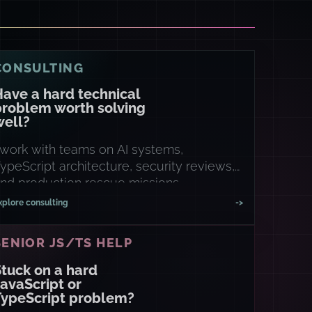
CONSULTING
ave a hard technical
problem worth solving
well?
 work with teams on AI systems,
ypeScript architecture, security reviews,
nd production rescue missions.
xplore consulting
->
SENIOR JS/TS HELP
tuck on a hard
avaScript or
TypeScript problem?