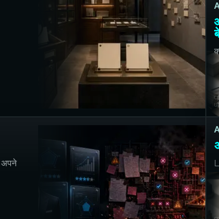
A
आ
ब
क
क
c
u
A
अ
ो अपने
L
c