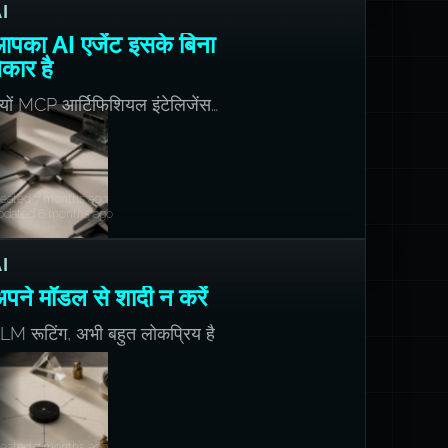
I
पका AI एजेंट इसके बिना
ेकार है
्यों MCP आर्टिफिशियल इंटेलिजेंस
ा USB-C है।
reated 7 months ago
pdated 6 months ago
I
पने मॉडल से शादी न करें
LM रूटिंग, अभी बहुत लोकप्रिय है
reated 7 months ago