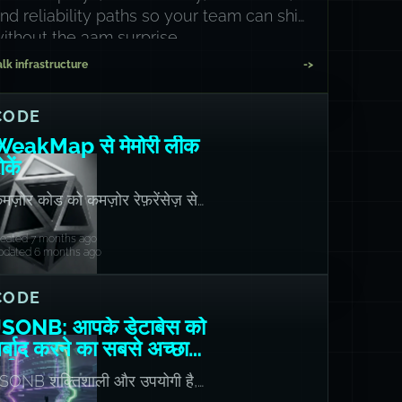
nd reliability paths so your team can ship
ithout the 3am surprise.
alk infrastructure
->
CODE
WeakMap से मेमोरी लीक
ोकें
मज़ोर कोड को कमज़ोर रेफ़रेंसेज़ से
ीक करें!
reated 7 months ago
pdated 6 months ago
CODE
JSONB: आपके डेटाबेस को
र्बाद करने का सबसे अच्छा
तरीका
SONB शक्तिशाली और उपयोगी है,