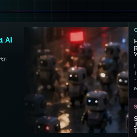
1 AI
H
 सूट
I
T
a
E
S
J