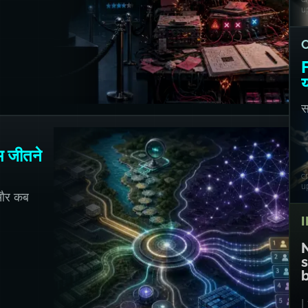
u
F
य
स
च
म जीतने
c
u
— और कब
s
I