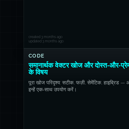
created 3 months ago
updated 3 months ago
CODE
समानार्थक वेक्टर खोज और दोस्त‑और‑प्रे
के विषय
पूरा खोज परिदृश्य: सटीक, फज़ी, सेमेंटिक, हाइब्रिड 
इन्हें एक‑साथ उपयोग करें।