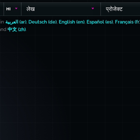
लेख
प्रोजेक्ट
HI
 in
العربية (ar)
,
Deutsch (de)
,
English (en)
,
Español (es)
,
Français (fr
 and
中文 (zh)
.