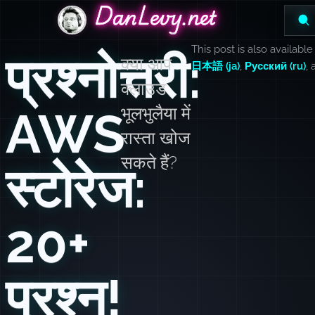
DanLevy.net
DanLevy.net
DanLevy.net
This post is also available
प्रश्नोत्तरी:
क्या आप
日本語 (ja)
,
Русский (ru)
,
क्लाउड
AWS
भूलभुलैया में
रास्ता खोज
सकते हैं?
स्टोरेज:
20+
प्रश्न!