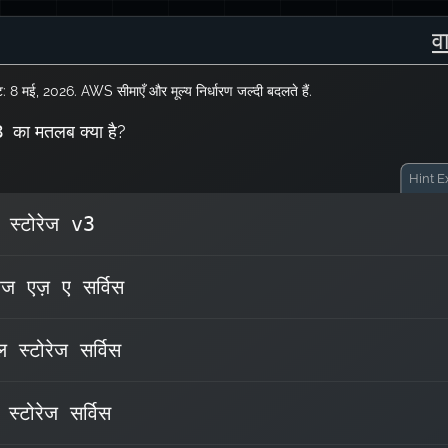
व
्टि: 8 मई, 2026. AWS सीमाएँ और मूल्य निर्धारण जल्दी बदलते हैं.
का मतलब क्या है?
3
Hint
Ex
र स्टोरेज v3
. यह एक स्केलेबल
Simple Storage Service
S3 का अर
रेज एज़ ए सर्विस
ऑब्जेक्ट स्टोरेज सेवा है जो बड़े‑पैमाने पर डेटा संग्रहण के लिए डि
की ग
ल स्टोरेज सर्विस
AWS S3 कई स्टोरेज क्लासेज़ प्रदान करत
Standard: अक्सर एक्सेस किए जाने वाले डेटा के 
 स्टोरेज सर्विस
Infrequent Access (IA): कम बार एक्सेस होने पर कम ला