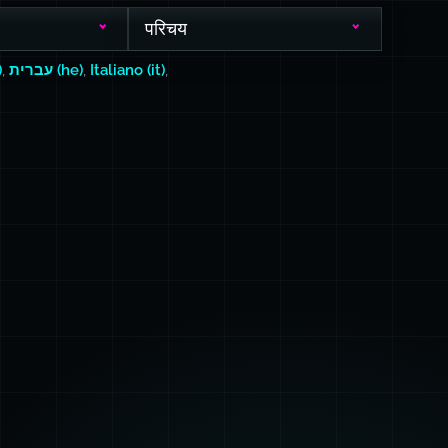
परिचय
)
,
עברית (he)
,
Italiano (it)
,