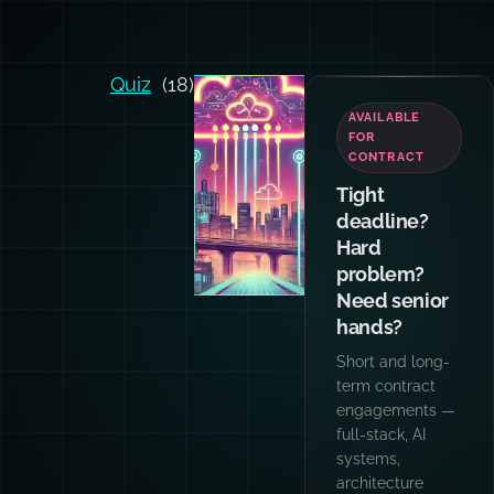
Quiz
(18)
AVAILABLE
FOR
CONTRACT
Tight
deadline?
Hard
problem?
Need senior
hands?
Short and long-
term contract
engagements —
full-stack, AI
systems,
architecture