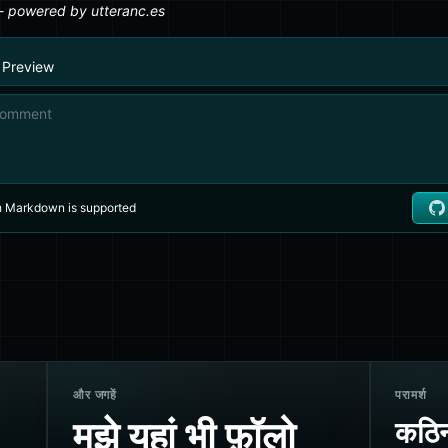
और जगहें
परामर्श
मुझे यहां भी फ़ॉलो
कठिन