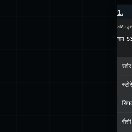
1
.
अंतिम पुष
नाम
S
सर्व
स्टो
सिंप
सैसी