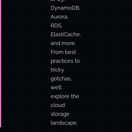
DynamoDB,
Aurora,
RDS,
ElastiCache,
and more.
From best
practices to
tricky
gotchas,
we’ll
explore the
cloud
storage
landscape.