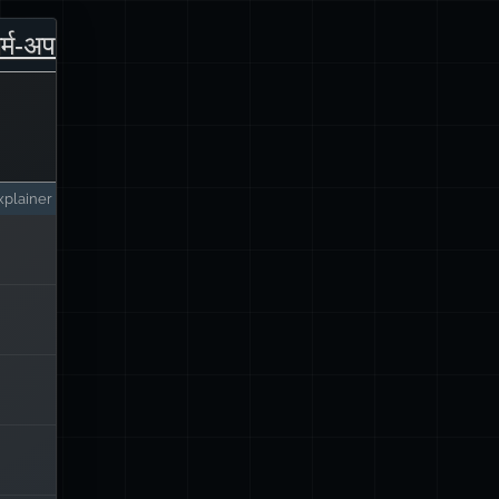
ार्म‑अप
plainer
्थ है
ज़ाइन
ई है.
ा है:
लिए
गत