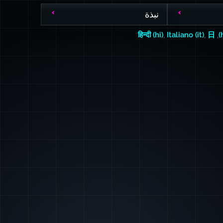
نبذة
हिन्दी (hi)
,
Italiano (it)
,
日
,