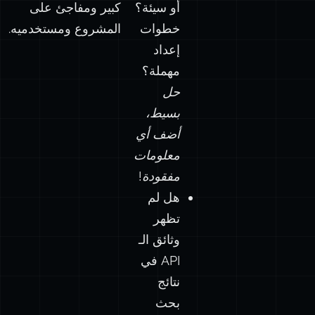
أو سيئة؟
كبير ومفاجئ على
خطوات
المشروع ومستخدميه.
إعداد
مهملة؟
حل
بسيط،
أضف أي
معلومات
مفقودة!
هل لم
تظهر
وثائق الـ
API في
نتائج
بحث