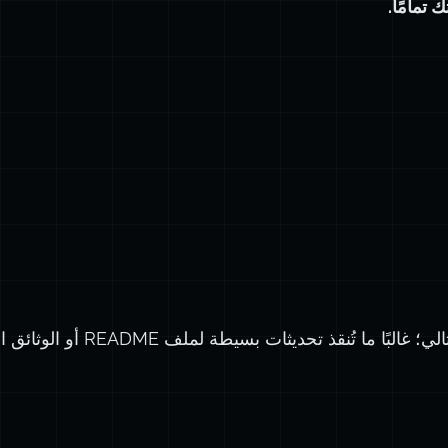
 تمامًا.
💪 لا يلزمك ابتكار حل مثالي؛ غالبًا م