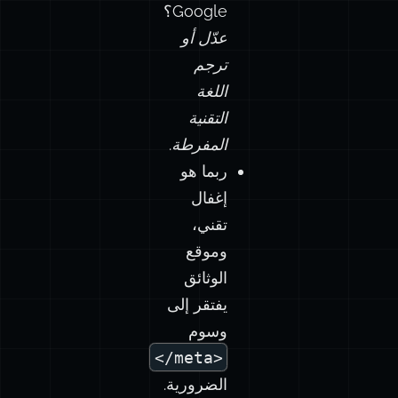
Google؟
عدّل أو
ترجم
اللغة
التقنية
المفرطة.
ربما هو
إغفال
تقني،
وموقع
الوثائق
يفتقر إلى
وسوم
<meta/>
الضرورية.