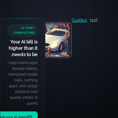
Guides
(10)
AI COST
CONSULTING
Your AI bill is
higher than it
needs to be.
I help teams spot
wasted tokens,
misrouted model
calls, caching
gaps, and usage
patterns that
quietly inflate AI
spend.
ugh your AI spend