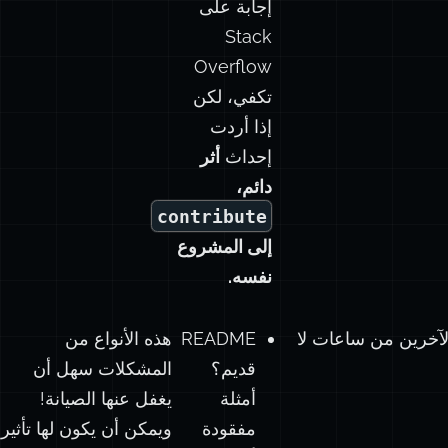
إجابة على
Stack
Overflow
تكفي، لكن
إذا أردت
إحداث
أثر
دائم،
contribute
إلى المشروع
نفسه.
ا تُنقذ تحديثات بسيطة لملف README أو الوثائق الآخرين من ساعات لا
README
هذه الأنواع من
قديم؟
المشكلات سهل أن
أمثلة
يغفل عنها الصيانة!
مفقودة
ويمكن أن يكون لها تأثير