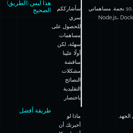
هذا ليس (الطريق)
على مدار مسيرتي المهنية، كتبت العديد من طلبات السحب لمستودعات تصل إلى 10,000 نجمة. مساهماتي
سأشارككم
الصحيح
Node.js، Docker، 
سري
للحصول على
مساهمات
سهلة، لكن
أولًا علينا
مناقشة
مشكلات
النصائح
التقليدية
باختصار.
طريقة أفضل
الجهد.
ماذا لو
أخبرتك أن