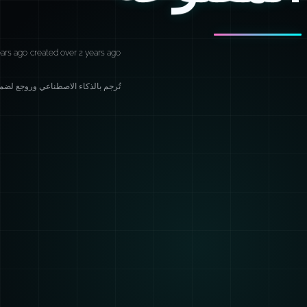
ars ago
created over 2 years ago
تُرجم بالذكاء الاصطناعي وروجع لضمان