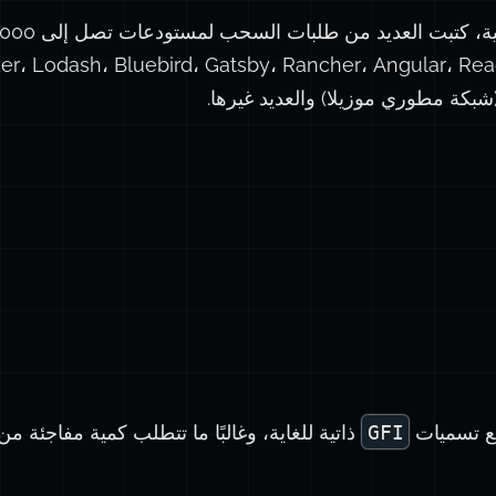
تواضعة وصلت إلى Lodash، Bluebird، Gatsby، Rancher، Angular، React
قع تسميات
GFI
ذاتية للغاية، وغالبًا ما تتطلب كمية مفاجئة من 