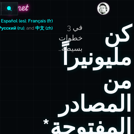
evy.net
evy.net
DanLevy.net
,
Español (es)
,
Français (fr)
كن
في 3
Русский (ru)
, and
中文 (zh)
خطوات
مليونيراً
بسيطة…
من
المصادر
المفتوحة*