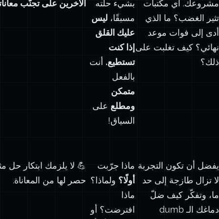
مشروعك. أي مكتبات
بشيء حلّته
الآخرين على تجنّب معاناتك
تثير الغضب؟ ما الذي
مسبقًا،
ليس
أدى إلى فوات موعد
عليك القلق
نهائي؟ كيف تغلبت على
إذا كنت
ذلك؟
تستطيع.
أنت
بالفعل
متمكن
ومطلع
على
السياق!
يفضل أن تكون التجربة
ماذا جرّبت
لا تزال طازجة إلى حد
أولًا؟
ولماذا؟
حصر لها من المعاناة.
ما، وتفكّر كيف ضلّ
ماذا
دماغك الـ
dumb
افترضت؟ أو