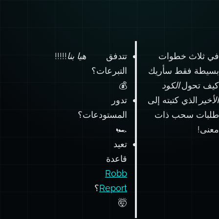
في ثلاث خطوات
تتدفق
هيا بنا!!!!!
بسيطة فقط سأريك
التبرعات؟
كيف تحول
الكود
💰
الأخير
الذي كتبته إلى
تدور
طلبات سحب ذات
المستودعات؟
معنى!
🏎️
تعيد
قاعدة
Robb
Report
؟
🤯