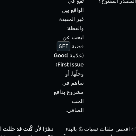
المصدر المفتوح؟
تقع في
الواقع بين
غير المفيدة
والفظة:
ابحث عن
قضية
GFI
(علامة
Good
)
First Issue
وحلّها. أو
ساهم في
مشروع بدافع
الحب
الصافي.
✅ افحص ملفات تبعيات
💪 بالبدء
نظرًا لأن
كُنت قد حللت ا