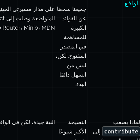
الواقع
جميعنا سمعنا
عن الفوائد
الم
الكبيرة
Router، Minio، MDN (شبكة مطوري موزيلا) والعديد غيرها.
للمساهمة
في المصدر
المفتوح. لكن،
ليس من
السهل دائمًا
البدء.
لماذا يصعب
النصيحة
النية جيدة، لكن في الوا
contribute
إلى
الأكثر شيوعًا