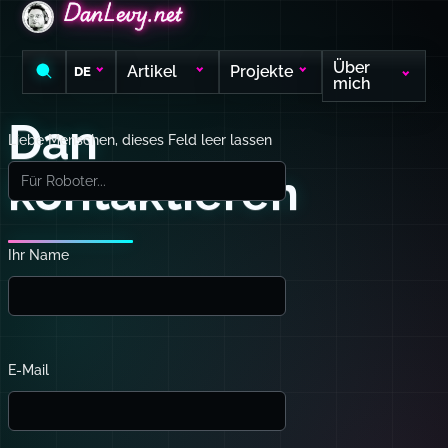
DanLevy.net
DanLevy.net
DanLevy.net
Über
Artikel
Projekte
DE
mich
Dan
Liebe Menschen, dieses Feld leer lassen
kontaktieren
Ihr Name
E-Mail