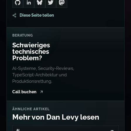
Go to Dan's GitHub
Connect with me on LinkedIn
Follow me on Bluesky
Follow me on Twitter
Follow me on Mastodon
Diese Seite teilen
BERATUNG
Schwieriges
technisches
Problem?
AI-Systeme, Security-Reviews,
TypeScript-Architektur und
Produktionsrettung.
Call buchen
ÄHNLICHE ARTIKEL
Mehr von Dan Levy lesen
AI