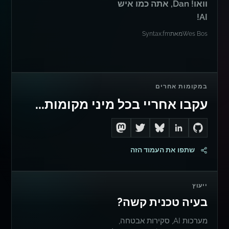
וואו! Dan, אתה כמו איש
AI!
Wes Bos
מאת
Syntax.fm
במקומות אחרים
עקבו אחריי בכל מיני מקומות...
Follow me on Mastodon
Follow me on Twitter
Connect with me on LinkedIn
Follow me on Bluesky
Go to Dan's GitHub
שתפו את העמוד הזה
ייעוץ
בעיה טכנית קשה?
מערכות AI, סקירות אבטחה,