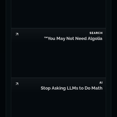
SEARCH
You May Not Need Algolia™
AI
Stop Asking LLMs to Do Math