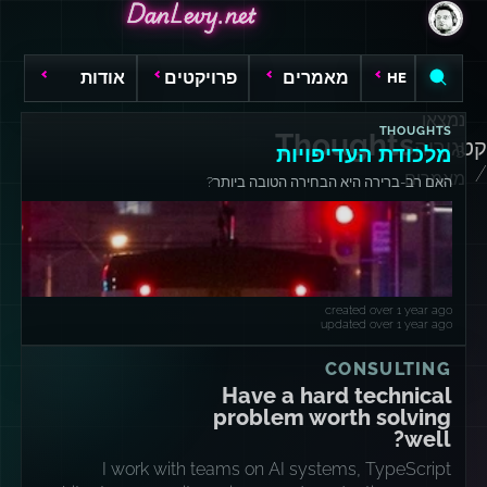
DanLevy.net
DanLevy.net
DanLevy.net
מאמרים
פרויקטים
אודות
HE
נמצאו
THOUGHTS
Thoughts
קטגוריה
3
מלכודת העדיפויות
/
מאמרים
האם רב-ברירה היא הבחירה הטובה ביותר?
created over 1 year ago
updated over 1 year ago
CONSULTING
Have a hard technical
problem worth solving
well?
I work with teams on AI systems, TypeScript