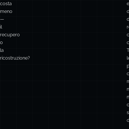
costa
e
meno
d
—
d
il
r
recupero
c
o
c
la
T
ricostruzione?
l
m
n
s
d