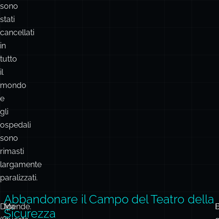
sono
stati
cancellati
in
tutto
il
mondo
e
gli
ospedali
sono
rimasti
largamente
paralizzati.
Abbandonare il Campo del Teatro della
Dipende.
Ma
Sicurezza