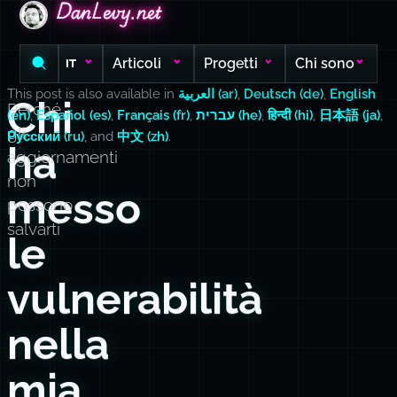
DanLevy.net
DanLevy.net
DanLevy.net
Articoli
Progetti
Chi sono
IT
This post is also available in
العربية (ar)
,
Deutsch (de)
,
English
Chi
Perché
(en)
,
Español (es)
,
Français (fr)
,
עברית (he)
,
हिन्दी (hi)
,
日本語 (ja)
,
gli
Русский (ru)
, and
中文 (zh)
.
ha
aggiornamenti
non
messo
possono
salvarti
le
vulnerabilità
nella
mia