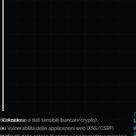
D
Conosci
Considera
Accesso a dati sensibili (bancari/crypto)
i
il
la
Vulnerabilità delle applicazioni web (XSS/CSRF)
v