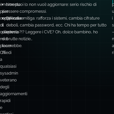
è
momento
Non puoi (o non vuoi) aggiornare: serio rischio di
più
per
essere compromessi.
complicata
apprezzare
Difendi e mitiga: rafforza i sistemi, cambia cifrature
i
di
il
deboli, cambia password, ecc. Chi ha tempo per tutto
s
quanto
dilemma
questo?!? Leggere i CVE? Oh, dolce bambino, ho
mi
del
brutte notizie…
piacerebbe.
team
a
Chiedi
IT:
r
a
qualsiasi
sysadmin
veterano
degli
aggiornamenti
rapidi
e