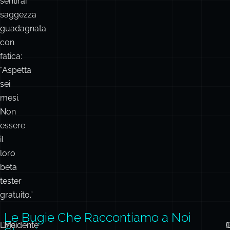
sentirai
saggezza
guadagnata
con
fatica:
“Aspetta
sei
mesi.
Non
essere
il
loro
beta
tester
gratuito.”
Le Bugie Che Raccontiamo a Noi
L’incidente
Ma
G
Il