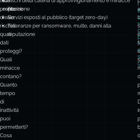
tuo
tua
Rischi della catena di approvvigionamento e minacce
i
profilo
esposizione
interne
a
t
di
reale:
Servizi esposti al pubblico (target zero-day)
l
r
rischio:
Tolleranze per ransomware, multe, danni alla
s
quali
reputazione
p
dati
f
r
e
proteggi?
d
Quali
s
g
minacce
contano?
d
Quanto
p
tempo
m
di
D
inattività
i
puoi
p
permetterti?
Cosa
o