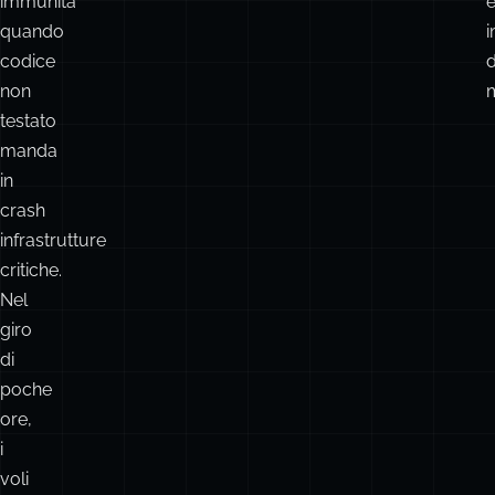
immunità
quando
i
codice
non
m
testato
manda
in
crash
infrastrutture
critiche.
Nel
giro
di
poche
ore,
i
voli