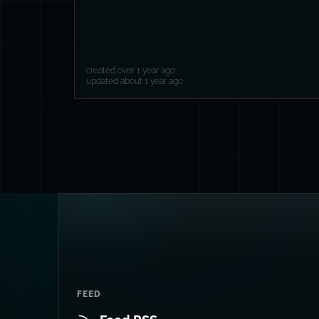
created over 1 year ago
updated about 1 year ago
FEED