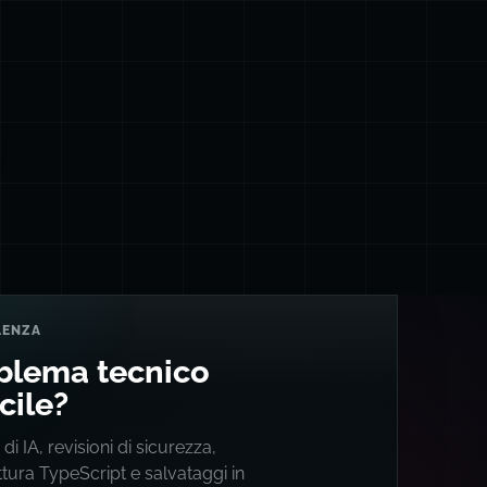
LENZA
blema tecnico
icile?
 di IA, revisioni di sicurezza,
ttura TypeScript e salvataggi in