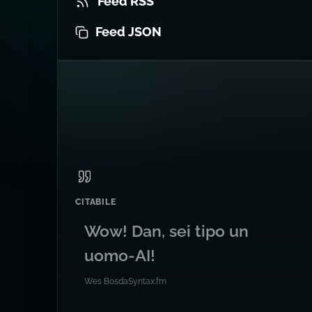
Feed RSS
Feed JSON
CITABILE
Wow! Dan, sei tipo un
uomo-AI!
Wes Bos
da
Syntax.fm