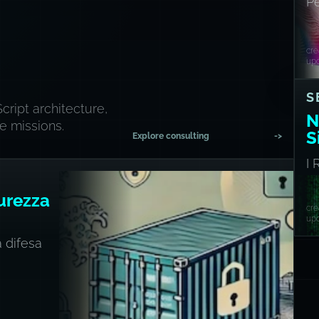
Pe
no
cr
up
S
cript architecture,
N
e missions.
S
Explore consulting
->
I
vu
curezza
cre
upd
a difesa