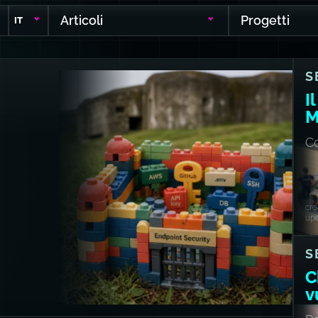
Articoli
Progetti
IT
S
I
M
a
C
s
lo
cr
up
S
C
v
m