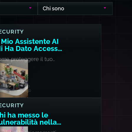
Chi sono
ECURITY
l Mio Assistente AI
i Ha Dato Accesso
lla Shell
ome proteggere il tuo
etup OpenClaw/Moltbot
cale o su VPS
eated 6 months ago
dated 6 months ago
ECURITY
hi ha messo le
ulnerabilità nella
ia patch?