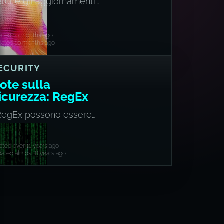
rché gli aggiornamenti
n possono salvarti
eated 10 months ago
dated 10 months ago
ECURITY
ote sulla
icurezza: RegEx
 RegEx possono essere
lnerabili?
ated over 11 years ago
ated almost 8 years ago