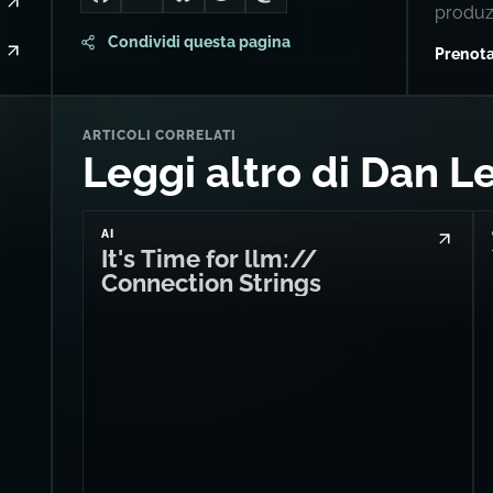
Go to Dan's GitHub
Connect with me on LinkedIn
Follow me on Bluesky
Follow me on Twitter
Follow me on Mastodon
produz
Condividi questa pagina
Prenota
ARTICOLI CORRELATI
Leggi altro di Dan L
AI
It's Time for llm://
Connection Strings