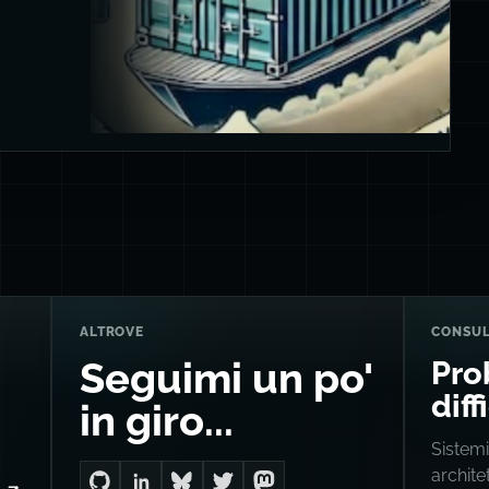
ALTROVE
CONSU
Pro
Seguimi un po'
diff
in giro...
Sistemi
archite