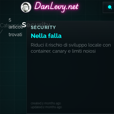
DanLevy.net
DanLevy.net
DanLevy.net
5
Security
Categoria
articoli
SECURITY
/
trovati
Nella falla
Riduci il rischio di sviluppo locale con
container, canary e limiti noiosi
created 2 months ago
updated 2 months ago