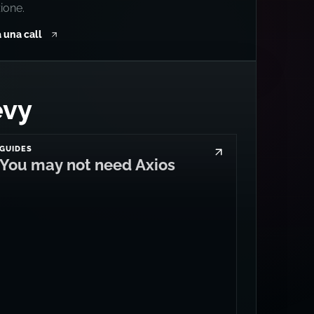
ione.
 una call
evy
GUIDES
You may not need Axios