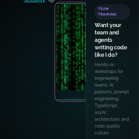
TEAM
TRAINING
Want your
team and
agents
writing code
like I do?
Hands-on
workshops for
engineering
teams: AI
patterns, prompt
Photo by M
engineering,
TypeScript,
async
architecture, and
code quality
culture.