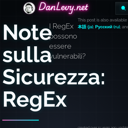
DanLevy.net
DanLevy.net
DanLevy.net
This post is also available
Note
I RegEx
本語 (ja)
,
Русский (ru)
, a
possono
sulla
essere
vulnerabili?
Sicurezza:
RegEx
created over 11 years ago
update