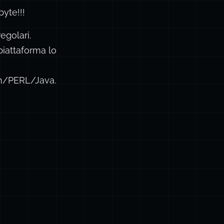
byte!!!
egolari.
piattaforma lo
on/PERL/Java.