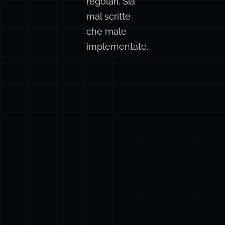
regolari. Sia
mal scritte
che male
implementate.