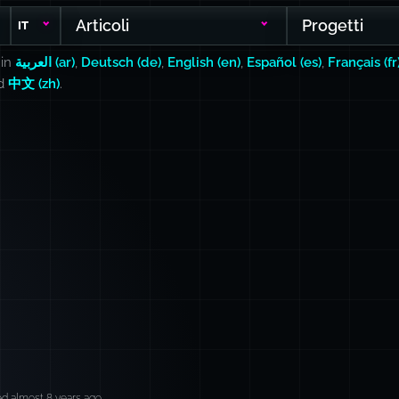
Articoli
Progetti
IT
 in
العربية (ar)
,
Deutsch (de)
,
English (en)
,
Español (es)
,
Français (fr
nd
中文 (zh)
.
d almost 8 years ago