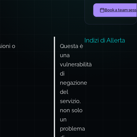
Book a team sess
Indizi di Allerta
ioni o
Questa è
una
vulnerabilità
di
negazione
del
servizio,
non solo
un
problema