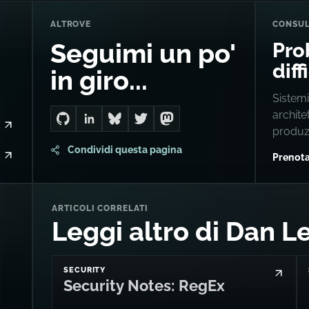
ALTROVE
CONSU
Pro
Seguimi un po'
diff
in giro...
Sistemi
archite
Go to Dan's GitHub
Connect with me on LinkedIn
Follow me on Bluesky
Follow me on Twitter
Follow me on Mastodon
produz
Condividi questa pagina
Prenota
ARTICOLI CORRELATI
Leggi altro di Dan L
SECURITY
Security Notes: RegEx