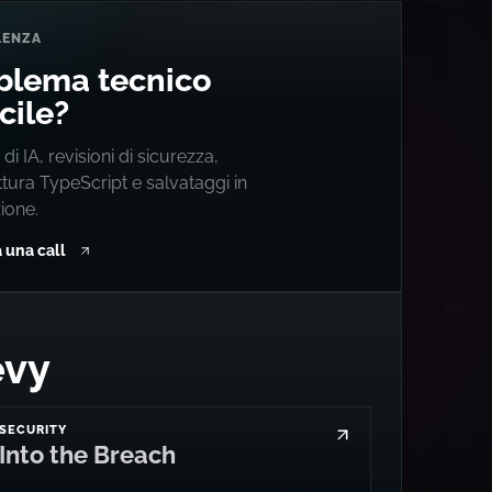
LENZA
blema tecnico
icile?
 di IA, revisioni di sicurezza,
ttura TypeScript e salvataggi in
ione.
 una call
evy
SECURITY
Into the Breach