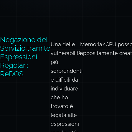
Negazione del
Una delle
Memoria/CPU possono
Servizio tramite
vulnerabilità
appositamente creati
Espressioni
più
Regolari:
sorprendenti
ReDOS
e difficili da
individuare
che ho
trovato è
legata alle
espressioni