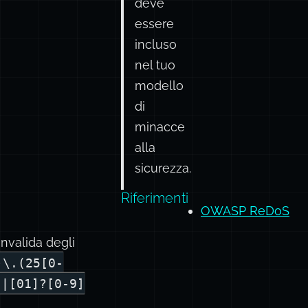
deve
essere
incluso
nel tuo
modello
di
minacce
alla
sicurezza.
Riferimenti
OWASP ReDoS
nvalida degli
)\.(25[0-
]|[01]?[0-9]