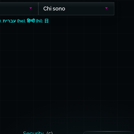
Chi sono
)
,
עברית (he)
,
हिन्दी (hi)
,
日
Security
(5)