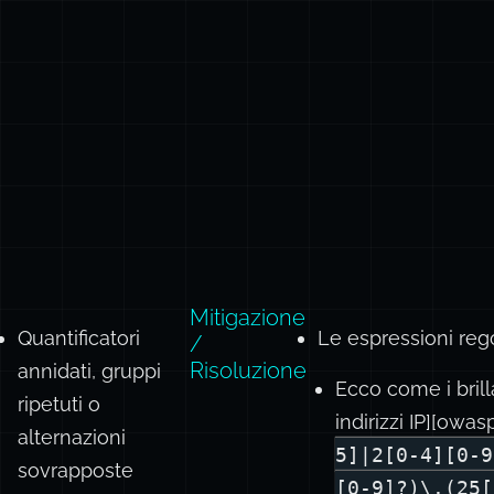
Mitigazione
Quantificatori
Le espressioni reg
/
Risoluzione
annidati, gruppi
Ecco come i bril
ripetuti o
indirizzi IP][owas
alternazioni
5]|2[0-4][0-9
sovrapposte
[0-9]?)\.(25[