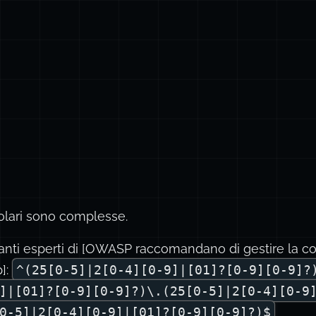
olari sono complesse.
lanti esperti di [OWASP raccomandano di gestire la co
p]:
^(25[0-5]|2[0-4][0-9]|[01]?[0-9][0-9]?
]|[01]?[0-9][0-9]?)\.(25[0-5]|2[0-4][0-9
0-5]|2[0-4][0-9]|[01]?[0-9][0-9]?)$