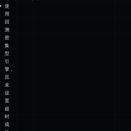
匹
配
（alternation）。
使
用
回
溯
密
集
型
引
擎，
且
未
设
置
超