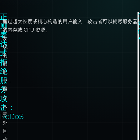
正
在
通过超大长度或精心构造的用户输入，攻击者可以耗尽服务器
则
我
的内存或 CPU 资源。
表
发
达
现
式
的
拒
漏
绝
洞
服
中，
务
最
攻
令
击：
人
意
ReDoS