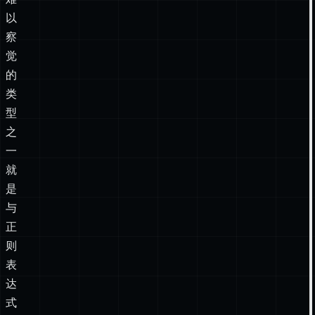
外
且
难
以
察
觉
的
类
型
之
一
就
是
与
正
则
表