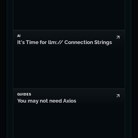
Into the Breach
AI
It's Time for llm:// Connection Strings
GUIDES
You may not need Axios