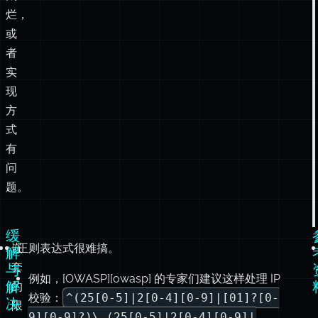
写
得
太
烂，
或
者
实
现
方
式
有
问
题。
缓
嵌
正则表达式很难搞。
解
套