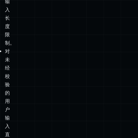
时
或
输
入
长
度
限
制。
对
未
经
校
验
的
用
户