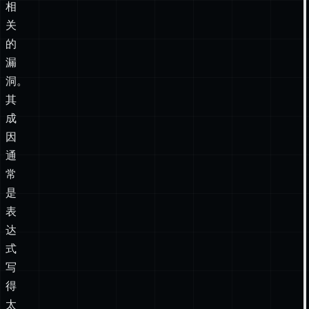
达
式
相
关
的
漏
洞。
其
成
因
通
常
是
表
达
式