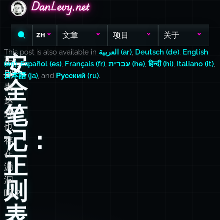
DanLevy.net
DanLevy.net
DanLevy.net
文章
项目
关于
ZH
This post is also available in
العربية (ar)
,
Deutsch (de)
,
English
安
正
(en)
,
Español (es)
,
Français (fr)
,
עברית (he)
,
हिन्दी (hi)
,
Italiano (it)
,
则
日本語 (ja)
, and
Русский (ru)
.
全
表
达
笔
式
也
记：
存
在
正
漏
洞
则
吗？
表