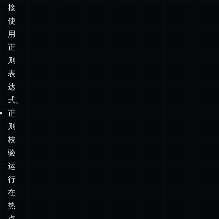
输
入
直
接
使
用
正
则
表
达
式。
正
则
校
验
运
行