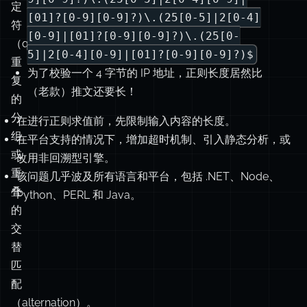
与
例如，[OWASP][owasp] 的专家们建议这样处理 IP
解
的
校验：
^(25[0-5]|2[0-4][0-9]|[01]?[0-
决
限
9][0-9]?)\.(25[0-5]|2[0-4][0-9]|
定
[01]?[0-9][0-9]?)\.(25[0-5]|2[0-4]
符
[0-9]|[01]?[0-9][0-9]?)\.(25[0-
（quantifiers）、
5]|2[0-4][0-9]|[01]?[0-9][0-9]?)$
重
为了校验一个 4 字节的 IP 地址，正则长度居然比
复
（老款）推文还要长！
的
分
在进行正则求值前，先限制输入内容的长度。
组
在平台支持的情况下，增加超时机制、引入静态分析，或
或
改用非回溯型引擎。
重
该问题几乎波及所有语言和平台，包括 .NET、Node、
叠
Python、PERL 和 Java。
的
交
替