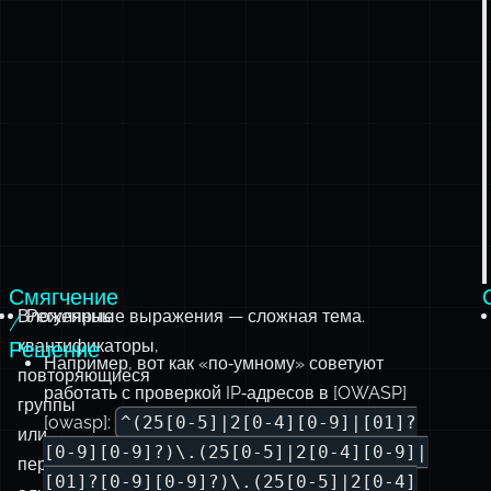
Смягчение
Вложенные
Регулярные выражения — сложная тема.
/
квантификаторы,
Решение
Например, вот как «по‑умному» советуют
повторяющиеся
работать с проверкой IP‑адресов в [OWASP]
группы
[owasp]:
^(25[0-5]|2[0-4][0-9]|[01]?
или
[0-9][0-9]?)\.(25[0-5]|2[0-4][0-9]|
перекрывающиеся
[01]?[0-9][0-9]?)\.(25[0-5]|2[0-4]