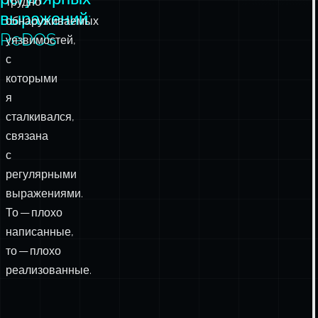
трудно
выражений:
обнаруживаемых
ReDOS
уязвимостей,
с
которыми
я
сталкивался,
связана
с
регулярными
выражениями.
То — плохо
написанные,
то — плохо
реализованные.