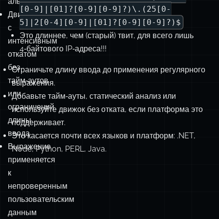
альтернативы
[0-9]|[01]?[0-9][0-9]?)\.(25[0-
Движки
5]|2[0-4][0-9]|[01]?[0-9][0-9]?)$
с
Это длиннее, чем (старый) твит, для всего лишь
интенсивным
4‑байтового IP‑адреса!!!
откатом
без
Ограничьте длину ввода до применения регулярного
тайм‑аутов
выражения.
или
Добавьте тайм‑ауты, статический анализ или
ограничений
используйте движок без отката, если платформа это
длины
поддерживает.
ввода
Это касается почти всех языков и платформ: .NET,
Выражение
Node, Python, PERL, Java.
применяется
к
непроверенным
пользовательским
данным