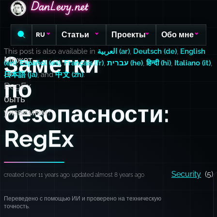
DanLevy.net
DanLevy.net
DanLevy.net
Статьи
Проекты
Обо мне
RU
This post is also available in
العربية (ar)
,
Deutsch (de)
,
English
Заметки
Может
(en)
,
Español (es)
,
Français (fr)
,
עברית (he)
,
हिन्दी (hi)
,
Italiano (it)
,
ли
日本語 (ja)
, and
中文 (zh)
.
по
RegEx
быть
безопасности:
уязвимым?
RegEx
Security
(5)
created over 11 years ago
updated almost 8 years ago
Переведено с помощью ИИ и проверено на техническую
точность.