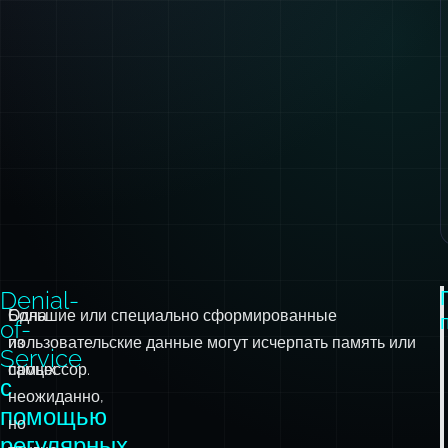
Denial-
Одна
Большие или специально сформированные
of-
из
пользовательские данные могут исчерпать память или
Service
самых
процессор.
с
неожиданно,
помощью
но
регулярных