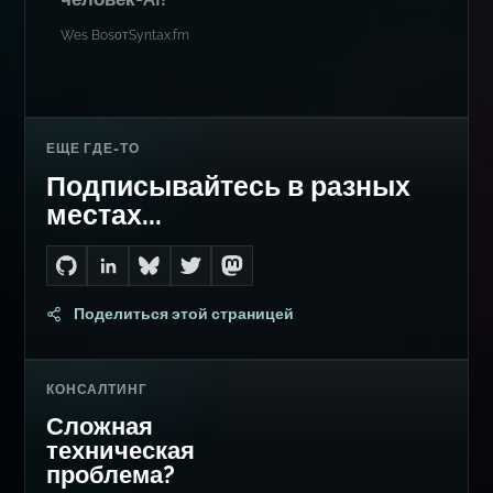
Wes Bos
от
Syntax.fm
ЕЩЕ ГДЕ-ТО
Подписывайтесь в разных
местах...
Go to Dan's GitHub
Connect with me on LinkedIn
Follow me on Bluesky
Follow me on Twitter
Follow me on Mastodon
Поделиться этой страницей
КОНСАЛТИНГ
Сложная
техническая
проблема?