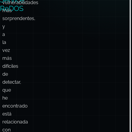
vulnerabilidades
ReDOS
más
sorprendentes,
y
a
la
vez
más
difíciles
de
detectar,
que
he
encontrado
está
relacionada
con