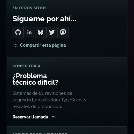
EN OTROS SITIOS
Sígueme por ahí...
Go to Dan's GitHub
Connect with me on LinkedIn
Follow me on Bluesky
Follow me on Twitter
Follow me on Mastodon
Compartir esta página
CONSULTORÍA
¿Problema
técnico difícil?
Sistemas de IA, revisiones de
seguridad, arquitectura TypeScript y
rescates de producción.
Reservar llamada