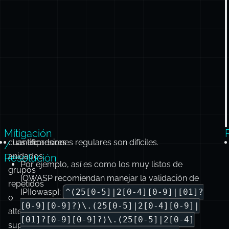
Mitigación
cuantificadores
Las expresiones regulares son difíciles.
/
anidados,
Resolución
Por ejemplo, así es como los muy listos de
grupos
[OWASP recomiendan manejar la validación de
repetidos
IP][owasp]:
^(25[0-5]|2[0-4][0-9]|[01]?
o
[0-9][0-9]?)\.(25[0-5]|2[0-4][0-9]|
alternancia
[01]?[0-9][0-9]?)\.(25[0-5]|2[0-4]
superpuesta