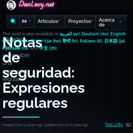
DanLevy.net
DanLevy.net
DanLevy.net
Acerca
Artículos
Proyectos
ES
de
This post is also available in
العربية (ar)
,
Deutsch (de)
,
English
Notas
¿Puede
(en)
,
Français (fr)
,
עברית (he)
,
हिन्दी (hi)
,
Italiano (it)
,
日本語 (ja)
,
ser
Русский (ru)
, and
中文 (zh)
.
de
vulnerable
una
seguridad:
expresión
regular?
Expresiones
regulares
Security
(5)
created over 11 years ago
updated almost 8 years ago