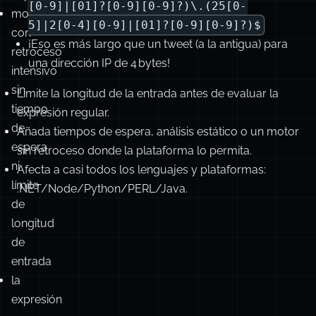
[0-9]|[01]?[0-9][0-9]?)\.(25[0-
motores
5]|2[0-4][0-9]|[01]?[0-9][0-9]?)$
con
¡Eso es más largo que un tweet (a la antigua) para
retroceso
una dirección IP de 4 bytes!
intensivo
sin
Limite la longitud de la entrada antes de evaluar la
tiempo
expresión regular.
de
Añada tiempos de espera, análisis estático o un motor
espera
sin retroceso donde la plataforma lo permita.
ni
Afecta a casi todos los lenguajes y plataformas:
límite
.NET/Node/Python/PERL/Java.
de
longitud
de
entrada
la
expresión