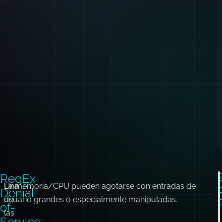
RegEx
Una
La memoria/CPU pueden agotarse con entradas de
Denial-
de
usuario grandes o especialmente manipuladas.
of-
las
Service: