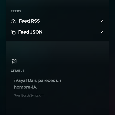
FEEDS
Feed RSS
Feed JSON
CITABLE
¡Vaya! Dan, pareces un
hombre-IA.
Wes Bos
de
Syntax.fm