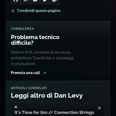
Go to Dan's GitHub
Connect with me on LinkedIn
Follow me on Bluesky
Follow me on Twitter
Follow me on Mastodon
Condividi questa pagina
CONSULENZA
Problema tecnico
difficile?
Sistemi di IA, revisioni di sicurezza,
architettura TypeScript e salvataggi
in produzione.
Prenota una call
ARTICOLI CORRELATI
Leggi altro di Dan Levy
AI
It's Time for llm:// Connection Strings