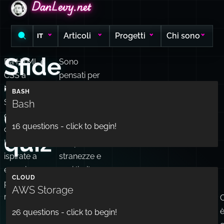
DanLevy.net
DanLevy.net
DanLevy.net
Articoli
Progetti
Chi sono
IT
Sfide
Da HTML e
Sono
CSS a
pensati per
tecniche
Node.js e
essere
BASH
SQL, questi
impegnativi
Bash
e
quiz
e per
16
questions - click to begin!
contengono
mettere
quiz
lezioni
alla prova
ispirate a
stranezze e
esperienze
casi limite
CLOUD
professionali
di varie
AWS Storage
reali.
tecnologie.
C
è
26
questions - click to begin!