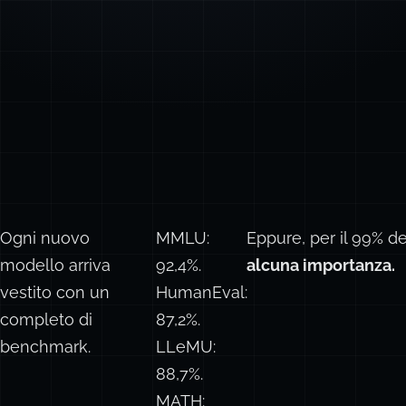
Ogni nuovo
MMLU:
Eppure, per il 99% de
modello arriva
92,4%.
alcuna importanza.
vestito con un
HumanEval:
completo di
87,2%.
benchmark.
LLeMU:
88,7%.
MATH: