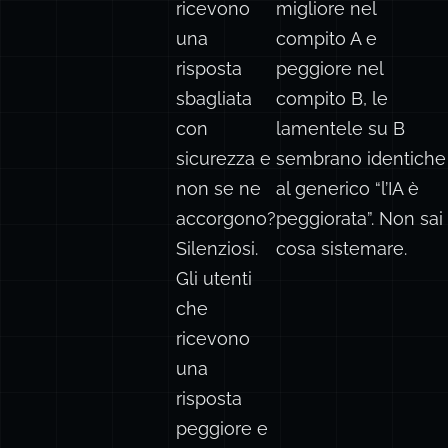
ricevono
migliore nel
una
compito A e
risposta
peggiore nel
sbagliata
compito B, le
con
lamentele su B
sicurezza e
sembrano identiche
non se ne
al generico “l’IA è
accorgono?
peggiorata”. Non sai
Silenziosi.
cosa sistemare.
Gli utenti
che
ricevono
una
risposta
peggiore e