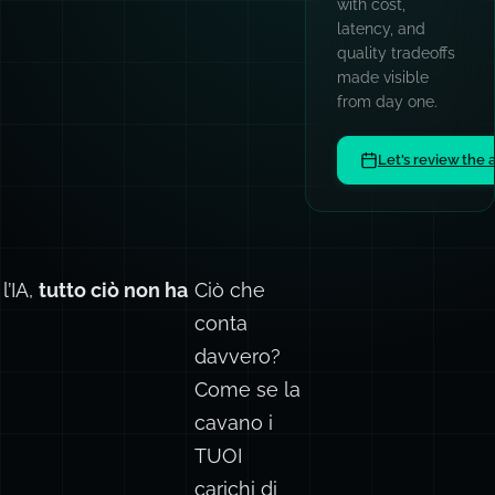
with cost,
latency, and
quality tradeoffs
made visible
from day one.
Let's review the 
l’IA,
tutto ciò non ha
Ciò che
conta
davvero?
Come se la
cavano i
TUOI
carichi di