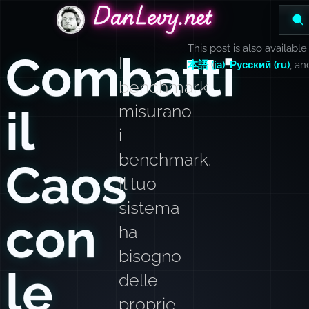
DanLevy.net
DanLevy.net
DanLevy.net
This post is also available
Combatti
I
本語 (ja)
,
Русский (ru)
, a
benchmark
il
misurano
i
benchmark.
Caos
Il tuo
sistema
con
ha
bisogno
le
delle
proprie