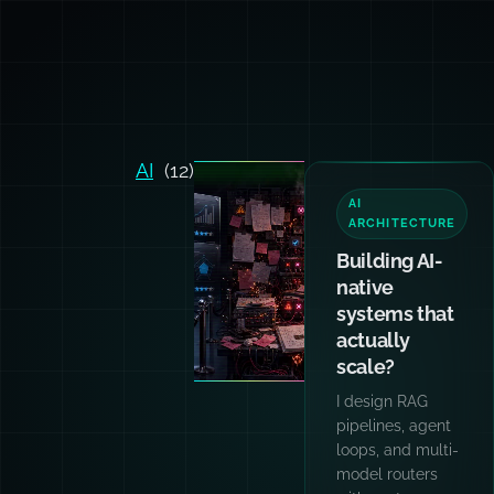
AI
(12)
AI
ARCHITECTURE
Building AI-
native
systems that
actually
scale?
I design RAG
pipelines, agent
loops, and multi-
model routers