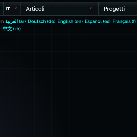
Articoli
Progetti
IT
 in
العربية (ar)
,
Deutsch (de)
,
English (en)
,
Español (es)
,
Français (fr
nd
中文 (zh)
.