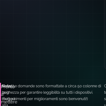
Questo
Nota:
Le domande sono formattate a circa 50 colonne di
Pronto
quiz
larghezza per garantire leggibilità su tutti i dispositivi.
t
a
metterà
(Suggerimenti per miglioramenti sono benvenuti!)
s
mettere
alla