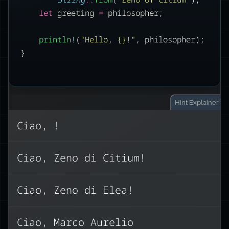
let
 greeting 
=
 philosopher;
println!
(
"Hello, {}!"
, philosopher);
}
Hint
Explainer
Ciao, !
Questo codice non compila a causa
Ciao, Zeno di Citium!
delle regole di proprietà di Rust.
philosopher
a
Quando assegniamo
greeting
Ciao, Zeno di Elea!
, la proprietà della String
greeting
. Dopo
viene spostata a
philosopher
questo spostamento,
Ciao, Marco Aurelio