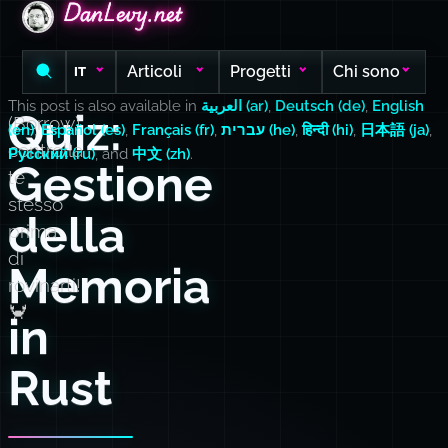
DanLevy.net
DanLevy.net
DanLevy.net
Articoli
Progetti
Chi sono
IT
This post is also available in
العربية (ar)
,
Deutsch (de)
,
English
Quiz:
(Borrow)
(en)
,
Español (es)
,
Français (fr)
,
עברית (he)
,
हिन्दी (hi)
,
日本語 (ja)
,
controlla
Русский (ru)
, and
中文 (zh)
.
Gestione
te
stesso
della
prima
di
Memoria
rovinarti!
🦀
in
Rust