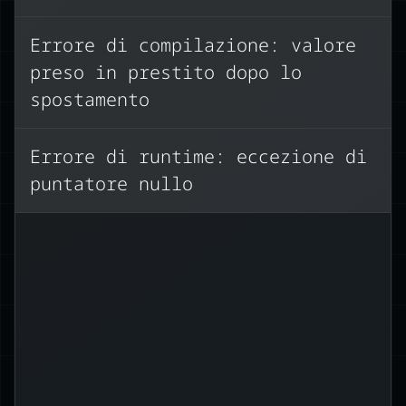
non è più valido.
Errore di compilazione: valore
Ecco tre modi per risolvere:
preso in prestito dopo lo
Clonare la stringa (crea una nuova
spostamento
copia):
Errore di runtime: eccezione di
puntatore nullo
();
clone
.
 philosopher
=
 greeting 
let
Usa un riferimento (prende in
prestito il valore):