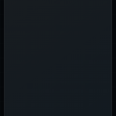
philosopher;
&
=
 greeting 
let
Usa una slice di stringa (prende in
prestito una parte della stringa):
];
..
philosopher[
&
=
 greeting 
let
Ogni soluzione ha casi d’uso e