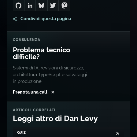
Go to Dan's GitHub
Connect with me on LinkedIn
Follow me on Bluesky
Follow me on Twitter
Follow me on Mastodon
Condividi questa pagina
CONSULENZA
Problema tecnico
difficile?
Sistemi di IA, revisioni di sicurezza,
architettura TypeScript e salvataggi
in produzione.
Prenota una call
ARTICOLI CORRELATI
Leggi altro di Dan Levy
QUIZ