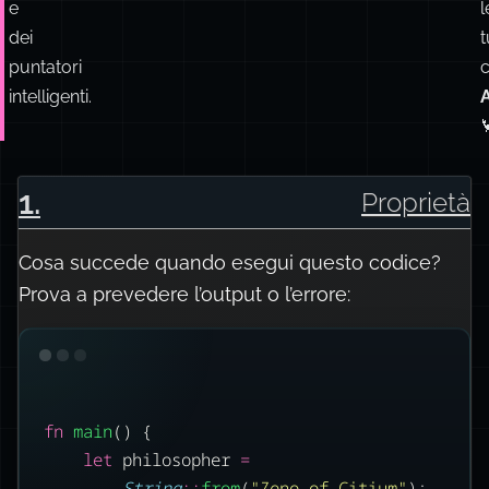
e
l
dei
t
puntatori
intelligenti.

1
.
Proprietà
Cosa succede quando esegui questo codice?
Prova a prevedere l’output o l’errore:
fn
main
() {
let
 philosopher 
=
String
::
from
(
"Zeno of Citium"
);