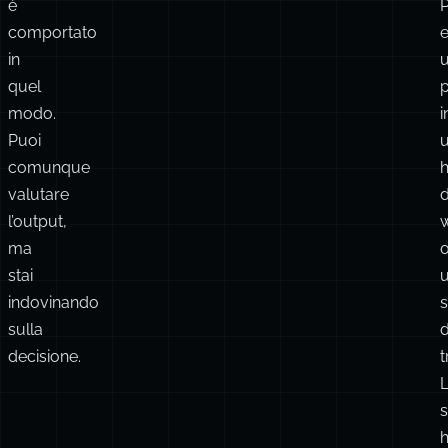
è
comportato
in
quel
modo.
i
Puoi
comunque
h
valutare
d
l’output,
ma
stai
indovinando
sulla
d
decisione.
t
s