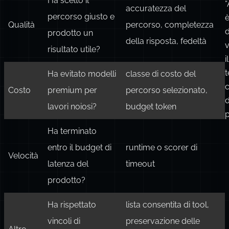
Ha scelto il
“
accuratezza del
percorso giusto e
Qualità
percorso, completezza
prodotto un
della risposta, fedeltà
v
risultato utile?
il
t
Ha evitato modelli
classe di costo del
c
Costo
premium per
percorso selezionato,
d
lavori noiosi?
budget token
p
Ha terminato
entro il budget di
runtime o scorer di
Velocità
latenza del
timeout
prodotto?
Ha rispettato
lista consentita di tool,
vincoli di
preservazione delle