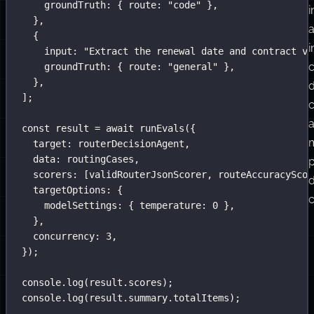
groundTruth
:
 { route
:
"
code
"
 },
e
i
},
restituisce
{
punteggi
i
input
:
"
Extract the renewal date and contract va
aggregati.
c
groundTruth
:
 { route
:
"
general
"
 },
},
d
];
c
a
const
 result 
=
await
runEvals
({
target
:
 routerDecisionAgent,
data
:
 routingCases,
scorers
:
 [validRouterJsonScorer, routeAccuracyScor
d
targetOptions
:
 {
c
modelSettings
:
 { temperature
:
0
 },
},
concurrency
:
3
,
});
console.
log
(result.scores);
console.
log
(result.summary.totalItems);