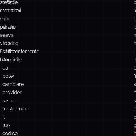
stesso
difficile.
p
modello
Mantieni
“
solo
lo
perché
strato
il
aveva
di
vinto
routing
m
l’ultimo
sufficientemente
bake‑off.
flessibile
da
poter
“i
cambiare
provider
senza
s
trasformare
il
il
tuo
g
codice