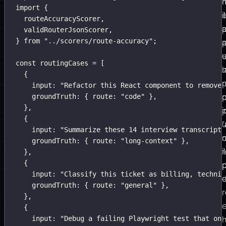
Fornisci
m
import
 {
un
il
routeAccuracyScorer,
target,
validRouterJsonScorer,
} 
from
"
../scorers/route-accuracy
"
;
casi
a
di
e
const
 routingCases 
=
 [
test,
l
{
scorer
r
input
:
"
Refactor this React component to remove 
e
groundTruth
:
 { route
:
"
code
"
 },
p
},
un
p
i
{
limite
input
:
"
Summarize these 14 interview transcripts
di
groundTruth
:
 { route
:
"
long-context
"
 },
concorrenza.
r
il
},
{
Esegue
p
input
:
"
Classify this ticket as billing, technic
il
d
groundTruth
:
 { route
:
"
general
"
 },
target
r
},
sui
{
input
:
"
Debug a failing Playwright test that onl
dati