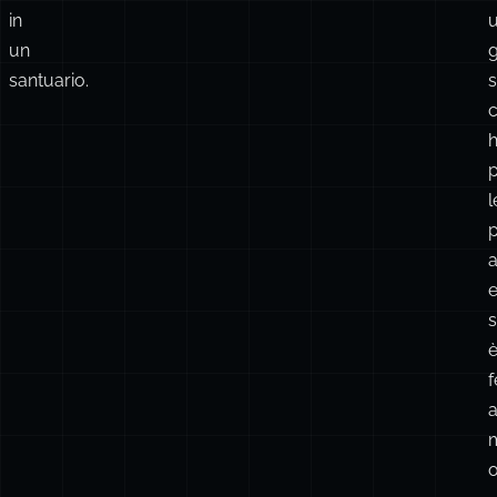
in
un
g
santuario.
s
c
l
s
a