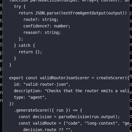
function
parseDecision
(
output
:
Array
<{ content
?:
unk
quando
un
try
 {
il
campo.
p
return
JSON
.
parse
(
textFromAgentOutput
(output)) 
a
route
?:
string
;
fallimento
s
confidence
?:
number
;
è
d
reason
?:
string
;
deterministico.
t
};
Sono
} 
catch
 {
return
 {};
più
c
}
economiche,
}
più
d
veloci
f
export
const
 validRouterJsonScorer 
=
createScorer
({
e
d
id
:
"
valid-router-json
"
,
description
:
"
Checks that the router emits a valid
meno
type
:
"
agent
"
,
misteriose.
})
t
.
generateScore
(({ 
run
 }) 
=>
 {
d
const
 decision 
=
parseDecision
(run.output);
const
 validRoute 
=
 [
"
code
"
, 
"
long-context
"
, 
"
gen
p
decision.route 
??
""
,