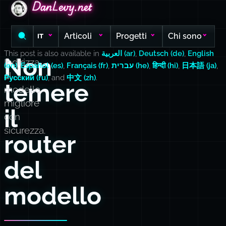
DanLevy.net
DanLevy.net
DanLevy.net
Articoli
Progetti
Chi sono
IT
This post is also available in
العربية (ar)
,
Deutsch (de)
,
English
Non
Indirizza
(en)
,
Español (es)
,
Français (fr)
,
עברית (he)
,
हिन्दी (hi)
,
日本語 (ja)
,
al
Русский (ru)
, and
中文 (zh)
.
temere
modello
migliore
il
con
sicurezza.
router
del
modello