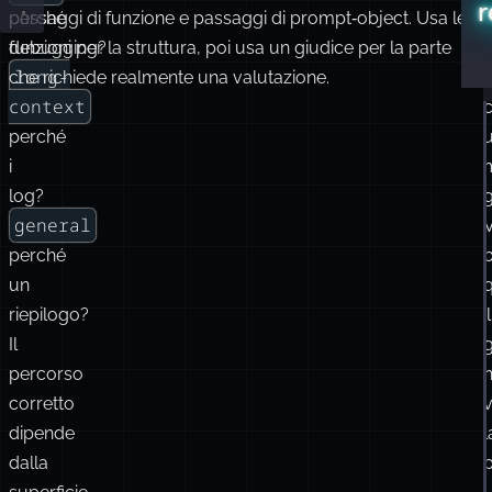
r
perché
passaggi di funzione e passaggi di prompt‑object. Usa le
debugging?
funzioni per la struttura, poi usa un giudice per la parte
long-
che richiede realmente una valutazione.
context
perché
i
log?
g
general
perché
un
riepilogo?
il
Il
g
percorso
corretto
v
dipende
l
dalla
p