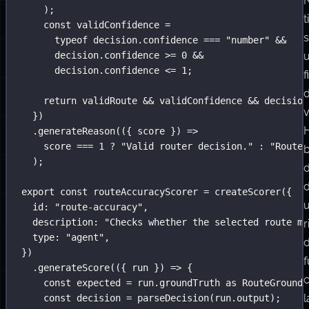
);
ti
const
 validConfidence 
=
typeof
 decision.confidence 
===
"
number
"
&&
decision.confidence 
>=
0
&&
u
decision.confidence 
<=
1
;
f
d
return
 validRoute 
&&
 validConfidence 
&&
 decision
v
})
H
.
generateReason
(({ 
score
 }) 
=>
score 
===
1
?
"
Valid router decision.
"
:
"
Router
);
d
d
export
const
 routeAccuracyScorer 
=
createScorer
({
id
:
"
route-accuracy
"
,
description
:
"
Checks whether the selected route ma
r
type
:
"
agent
"
,
d
})
.
generateScore
(({ 
run
 }) 
=>
 {
const
 expected 
=
 run.groundTruth 
as
RouteGroundT
l
const
 decision 
=
parseDecision
(run.output);