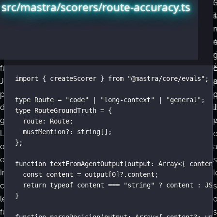
createScorer
Per
src/mastra/scorers/route-accuracy.ts
di
l’accuratezza
s
il
Mastra
del
r
può
percorso,
usare
non
r
funzioni
ci
import
 { createScorer } 
from
"
@mastra/core/evals
"
;
JavaScript,
serve
p
prompt
un
type
Route
=
"
code
"
|
"
long-context
"
|
"
general
"
;
di
modello
il
type
RouteGroundTruth
=
 {
giudizio
giudice.
p
v
route
:
Route
;
mustMention
?:
string
[];
LLM
Dobbiamo
};
o
solo
entrambi.
analizzare
s
function
textFromAgentOutput
(
output
:
Array
<{ content
Inizia
il
l
const
 content 
=
 output[
0
]?.content;
con
JSON
return
typeof
 content 
===
"
string
"
?
 content 
:
JSO
s
}
le
e
funzioni
confrontare