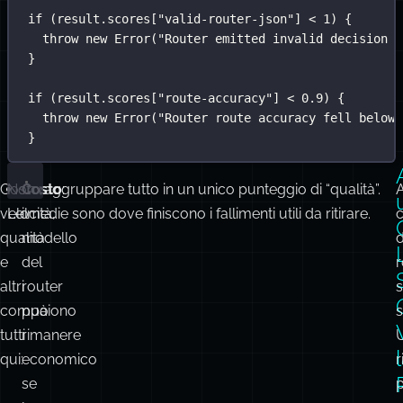
if
 (result.scores[
"
valid-router-json
"
] 
<
1
) {
throw
new
Error
(
"
Router emitted invalid decision J
}
if
 (result.scores[
"
route-accuracy
"
] 
<
0.9
) {
throw
new
Error
(
"
Router route accuracy fell below 
}
Costo,
Non raggruppare tutto in un unico punteggio di “qualità”.
Costo
:
A
velocità,
Le medie sono dove finiscono i fallimenti utili da ritirare.
il
qualità
modello
d
e
del
r
altri
router
compaiono
può
s
tutti
rimanere
qui:
economico
r
se