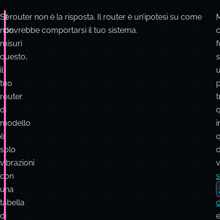
Se
Il router non è la risposta. Il router è un’ipotesi su come
non
dovrebbe comportarsi il tuo sistema.
c
misuri
f
questo,
s
il
u
tuo
router
t
di
q
modello
i
è
solo
d
vibrazioni
v
con
s
una
tabella
d
di