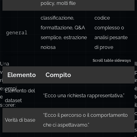
policy, molti file
classificazione,
codice
formattazione, Q&A
complesso o
general
semplice, estrazione
analisi pesante
noiosa
di prove
Una
Il
valutazione
Elemento
Compito
richiede
esempi
Elemento del
“Ecco una richiesta rappresentativa.”
e
t
dataset
scorer:
il
“Ecco il percorso o il comportamento
Verità di base
che ci aspettavamo.”
s