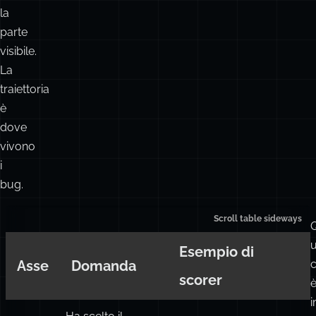
la
parte
visibile.
La
traiettoria
è
dove
vivono
i
bug.
u
Esempio di
Asse
Domanda
scorer
i