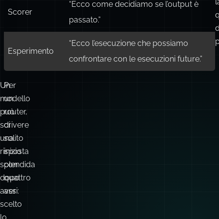
l
“Ecco come decidiamo se l’output è
Scorer
q
passato.”
d
p
“Ecco l’esecuzione che possiamo
Esperimento
confrontare con le esecuzioni future.”
Un
Per
modello
un
può
router,
scrivere
di
una
solito
risposta
inizio
splendida
con
dopo
quattro
aver
assi:
scelto
lo