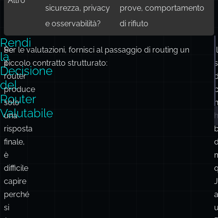
Altro
sicurezza, privacy
prove, comportamento
e osservabilità?
di rifiuto
Rendi
Se
Per le valutazioni, fornisci al passaggio di routing un
Il
la
il
piccolo contratto strutturato:
Decisione
router
d
del
produce
Router
solo
Valutabile
una
risposta
finale,
d
è
difficile
capire
perché
a
si
u