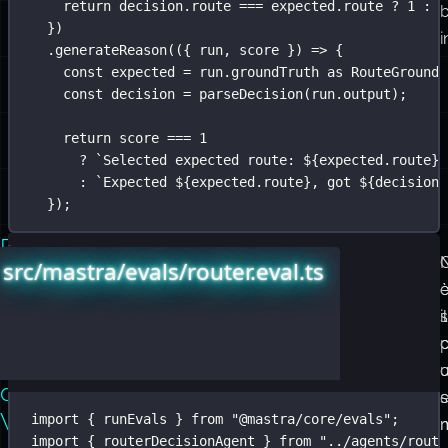
return
 decision.route 
===
 expected.route 
?
1
:
0
b
})
i
.
generateReason
(({ 
run
, 
score
 }) 
=>
 {
const
 expected 
=
 run.groundTruth 
as
RouteGroundT
const
 decision 
=
parseDecision
(run.output);
return
 score 
===
1
?
`Selected expected route: 
${
expected.route
}
.
:
`Expected 
${
expected.route
}
, got 
${
decision.
});
Esegui
runEvals
src/mastra/evals/router.eval.ts
Prima
di
il
Mastra
il
s
Piccolo
è
c
Loop
il
di
ciclo
Valutazione
import
 { runEvals } 
from
"
@mastra/core/evals
"
;
veloce.
import
 { routerDecisionAgent } 
from
"
../agents/route