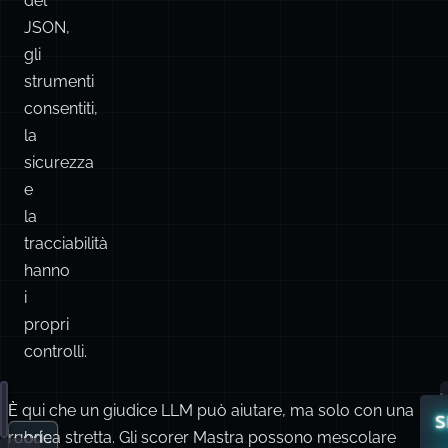
del
JSON,
gli
strumenti
consentiti,
la
sicurezza
e
la
tracciabilità
hanno
i
propri
controlli.
È
È qui che un giudice LLM può aiutare, ma solo con una
Read these logs and tell me why the deploy failed.
s
code
rubrica stretta. Gli scorer Mastra possono mescolare
s