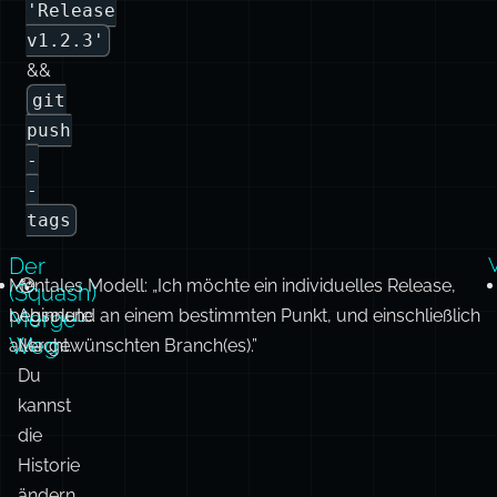
push
-
-
tags
Der
Mentales Modell: „Ich möchte ein individuelles Release,
😰
(Squash)
beginnend an einem bestimmten Punkt, und einschließlich
Absolute
Merge-
Weg
aller gewünschten Branch(es).”
Macht.
Du
kannst
die
Historie
ändern.
(Okay,
sowohl
Vor-