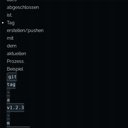
erstellen/pushen
mit
dem
aktuellen
Prozess.
Beispiel
git
tag
-
a
v1.2.3
-
m
'Release
v1.2.3'
&&
git