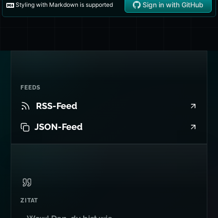
FEEDS
RSS-Feed
JSON-Feed
ZITAT
Wow! Dan, du bist wie
ein AI-Mensch!
Wes Bos
von
Syntax.fm