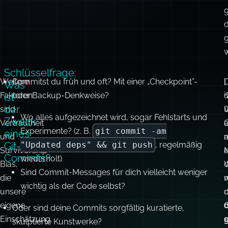
Schlüsselfrage:
Weitere
Commitst du früh und oft? Mit einer „Checkpoint”-
|
Was
Faktoren
oder Backup-Denkweise?

ist
der
sind
Wo alles aufgezeichnet wird, sogar Fehlstarts und
Zweck
Vertrautheit
G
Experimente? (z. B.
git commit -am
eines
und
a
Git-
"Updated deps" && git push
, regelmäßig
Survivorship
e
Commits?
wiederholt)
Bias,
d
Sind Commit-Messages für dich vielleicht weniger
die
n
wichtig als der Code selbst?
unsere
d
eigene
Oder sind deine Commits sorgfältig kuratierte,
Einschätzung
s
skulptierte Kunstwerke?
und
Vielleicht ist jeder Commit eine in sich
unsere
f
geschlossene, atomare Arbeitseinheit? (z. B.
git
Annahmen
d
add package.json && git commit -m
zusätzlich
d