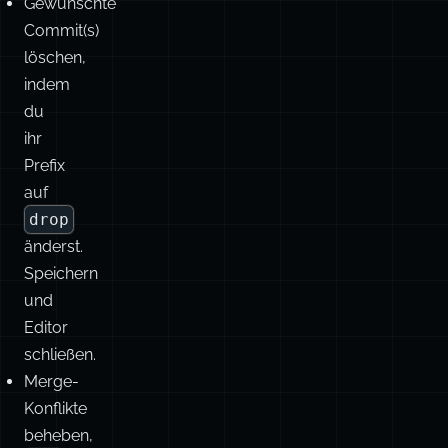
du
ihr
Prefix
auf
drop
änderst.
Speichern
und
Editor
schließen.
Merge-
Konflikte
beheben,
git
add
.
&&