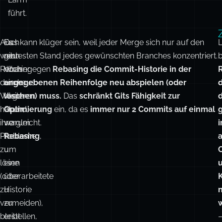
wenn
gibt
neuesten Stand jedes gewünschten Branches konzentriert.
Rebaser
noch
Wohingegen
Rebasing die Commit-Historie in der
durchaus
einen
angegebenen Reihenfolge neu abspielen (oder
Wege
weiteren
löschen) muss.
Das
schränkt Gits Fähigkeit zur
haben,
Grund,
Optimierung
ein, da es
immer nur 2 Commits auf einmal
ihre
warum
vergleicht.
i
Probleme
Rebasing
,
a
zu
um
lösen
eine
(oder
überarbeitete
K
zu
Historie
vermeiden),
zu
w
bleibt
erstellen,
die
immer
s
Tatsache:
im
Du
Nachteil
brauchst
gegenüber
w