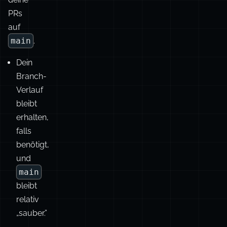
Dein
Branch-
Verlauf
bleibt
erhalten,
falls
benötigt,
und
main
bleibt
relativ
„sauber.”
🔤
Always
Be
Committing!