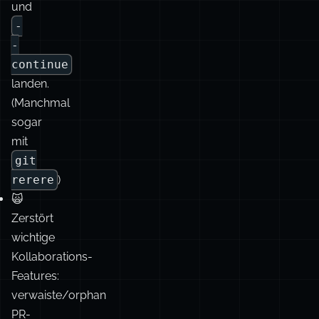
landen.
(Manchmal
sogar
mit
git
rerere
)
🙀
Zerstört
wichtige
Kollaborations-
Features:
verwaiste/orphan
PR-
Kommentare.
Unfreundlich.
🖇️