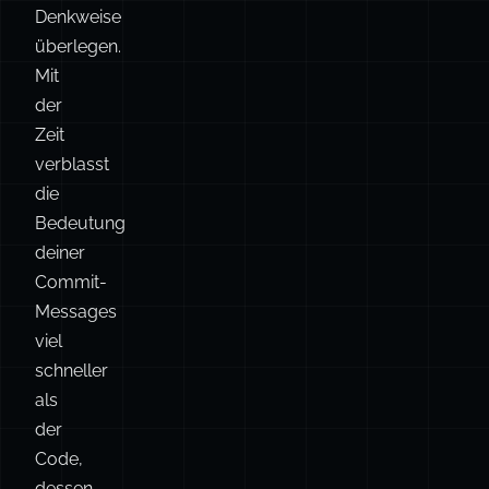
Zeit
verblasst
die
Bedeutung
deiner
Commit-
Messages
viel
schneller
als
der
Code,
dessen
Logik
und
Tests