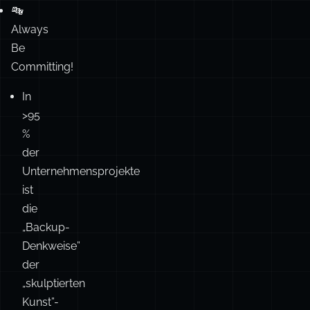
In
>95
%
der
Unternehmensprojekte
ist
die
„Backup-
Denkweise”
der
„skulptierten
Kunst”-
Denkweise
überlegen.
Mit
der