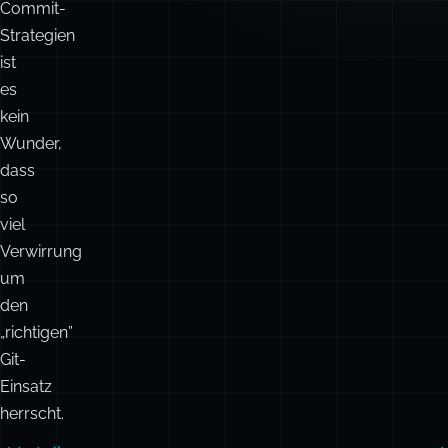
kein
Wunder,
dass
so
viel
Verwirrung
um
den
„richtigen”
Git-
Einsatz
herrscht.
Vorteile
Mentales
Neuesten
Modell:
Stand
„Ich
holen: