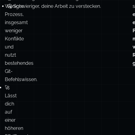
weniger
Konflikte
und
nutzt
R
bestehendes
Git-
Befehlswissen.
🚀
Lässt
dich
auf
einer
höheren
PR/Branch-
Ebene
denken,
ignoriert