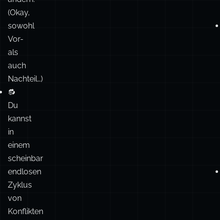
als
auch
Nachteil…)
🔂
Du
kannst
in
einem
scheinbar
endlosen
Zyklus
von
Konflikten
und
-
-
continue