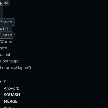
with-
lease
?
Warum
sich
damit
überhaupt
herumschlagen?)
💃
Antwort:
SQUASH
MERGE
deine
PRs
auf
main
.