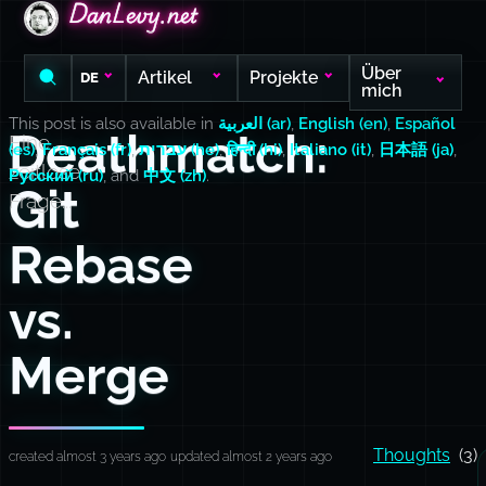
DanLevy.net
DanLevy.net
DanLevy.net
Über
Artikel
Projekte
DE
mich
This post is also available in
العربية (ar)
,
English (en)
,
Español
Deathmatch:
Eine
(es)
,
Français (fr)
,
עברית (he)
,
हिन्दी (hi)
,
Italiano (it)
,
日本語 (ja)
,
zeitlose
Русский (ru)
, and
中文 (zh)
.
Git
Frage...
Rebase
vs.
Merge
Thoughts
(3)
created almost 3 years ago
updated almost 2 years ago