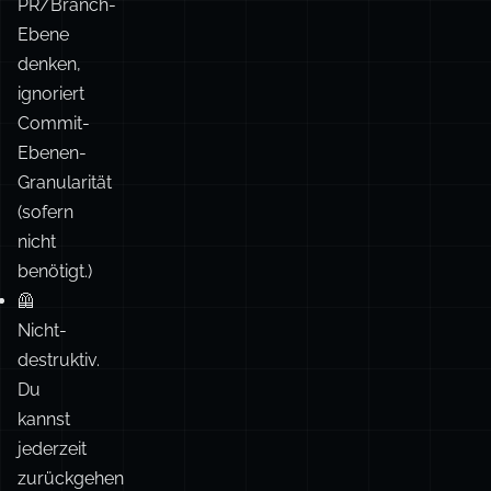
Commit-
Ebenen-
Granularität
(sofern
nicht
benötigt.)
🦺
Nicht-
destruktiv.
Du
kannst
jederzeit
zurückgehen
und/oder
neue
Branches
erstellen.