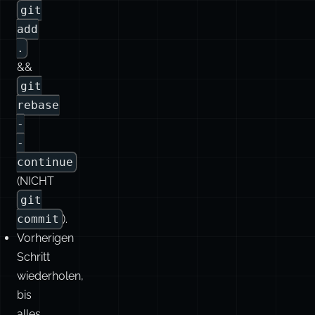
git
rebase
-
-
continue
(NICHT
git
commit
).
Vorherigen
Schritt
wiederholen,
bis
alles
abgeschlossen
ist.
Tag