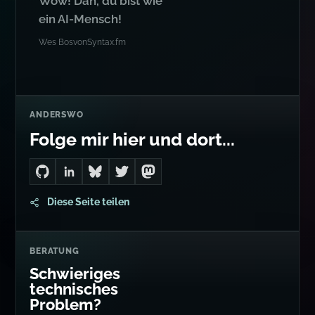
ANDERSWO
Folge mir hier und dort...
Go to Dan's GitHub
Connect with me on LinkedIn
Follow me on Bluesky
Follow me on Twitter
Follow me on Mastodon
Diese Seite teilen
BERATUNG
Schwieriges
technisches
Problem?
AI-Systeme, Security-Reviews,
TypeScript-Architektur und
Produktionsrettung.