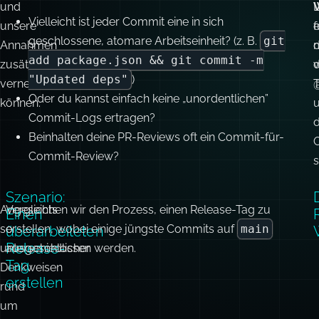
"Updated deps"
)
vernebeln
@
Oder du kannst einfach keine „unordentlichen”
können.
Commit-Logs ertragen?
d
Beinhalten deine PR-Reviews oft ein Commit-für-
O
Commit-Review?
s
Szenario:
Angesichts
Vergleichen wir den Prozess, einen Release-Tag zu
Einen
so
erstellen, wobei einige jüngste Commits auf
main
überarbeiteten
Release-
unterschiedlicher
ausgeschlossen werden.
Tag
Denkweisen
erstellen
rund
um
Commit-
Strategien
ist
es