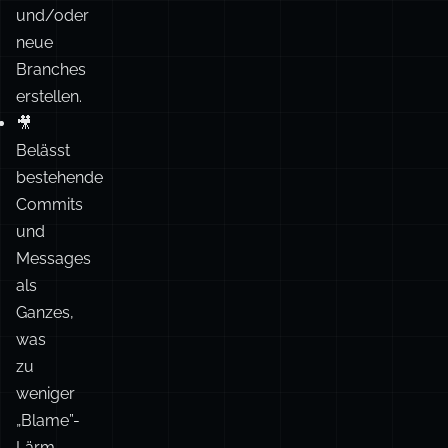
🎥
Belässt
bestehende
Commits
und
Messages
als
Ganzes,
was
zu
weniger
„Blame”-
Lärm
führt.
Auch
Es
Das kann klüger sein, weil jeder Merge sich nur auf den
L